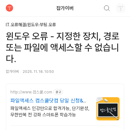
검색하기
잡가이버
티스토리
IT 오류해결/윈도우·부팅 오류
윈도우 오류 - 지정한 장치, 경로
또는 파일에 액세스할 수 없습니
다.
잡가이버
2025. 11. 18. 10:50
http://www.컴스쿨.com
광고
파일액세스 컴스쿨닷컴 당일 신청&결
제시 기프티콘!
파일액세스 인강만으로 합격가능, 단기완성,
무한반복 전 강좌 스마트폰 학습가능