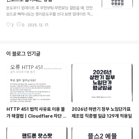
글 내용
dit, BitLocker윈도우11에서 안전모드 진입이 더 까다로
윈도우11 업데이트 후 무한부팅·무한로딩 걸렸을 때, 안전
워진 이유안전모드는 최소 드라이버/서비스만 올리기 때문
모드로 빠져나오는 정리윈도우를 쓰다 보면 업데이트 직후
에 문제 원인(드라이버·업데이트·시작 프로그램·악성코드)
갑자기 부팅이 끝나지 않거나 로딩 화면에서 멈추는 일이
을 가려내기에 좋습니다.그런데 “..
2
0
2025. 12. 17.
생깁니다.대개는 업데이트 파일 일부 누락, 드라이버 충돌,
업데이트 캐시 손상, 서비스 꼬임처럼 “한 번 꼬이면 계속
꼬이는” 쪽으로 이어지는 경우가 많습니다.이럴 때는 안전
모드로 들어가서 업데이트 관련 캐시/서비스를 정리하거
나, 복구 환경에서 업데이트 전 상태로 되돌리는 쪽이 가장
이 블로그 인기글
현실적입니다. 윈도우 업데이트 후 무한부팅 재부팅 안됨
복구방법 6가지 - 노랗IT월드윈도우10의 경우 업데이트
후에도 안정성이 좋지 못했는데 최근에는 그래도 문제가
많이 최적화가 잘 되느것으로 보입니다. 하지만 최근 출시
된 윈도우11은 빌드 업데이트 마다 각..
HTTP 451 법적 사유로 이용 불
2026년 하반기 정부 노임단가표
가 해결법｜Cloudflare 차단 원
제조업 직종별 일급 129개 적용일
인과 VPN 추천