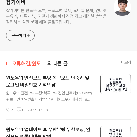
잡가이버
잡가이버는 윈도우 오류, 프로그램 설치, 모바일 문제, 인터넷
공유기, 제품 리뷰, 자전거 생활까지 직접 겪고 해결한 방법을
정리하는 실전 문제 해결 블로그입니다.
구독하기
더보기
IT 오류해결/윈도우·부팅 오류
의 다른 글
윈도우11 안전모드 부팅 복구모드 단축키 및
로그인 비밀번호 기억안남
글 내용
윈도우11 안전모드 부팅: 복구모드 진입 단축키(F8/Shift)
+ 로그인 비밀번호가 기억 안 날 때윈도우7 때처럼 F8만
두드려서 안전모드 들어가던 시절은 사실상 끝났습니다.
6
0
2025. 12. 18.
요즘 윈도우11은 부팅이 빨라졌고(SSD/NVMe), 보안(UE
FI·Secure Boot)과 복구 구조(Windows RE)가 중심이
라 복구모드(Recovery)를 거쳐 안전모드로 들어가는 경
윈도우11 업데이트 후 무한부팅·무한로딩, 안
우가 더 흔합니다.바로 찾는 키워드윈도우11 안전모드, 복
구모드, Shift + 다시 시작, F4/F5/F6, msconfig, bcde
전모드로 풀어내는 방법