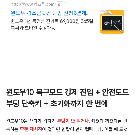
http://www.컴스쿨.com
광고
윈도우 컴스쿨닷컴 당일 신청&결제시
기프티콘!
윈도우 1년 동영상 전과목 89,000원,365일
피씨와 모바일 수강가능.
윈도우10 복구모드 강제 진입 + 안전모드
부팅 단축키 + 초기화까지 한 번에
윈도우10을 쓰다가 갑자기
부팅이 안 되거나
, 켜졌다 꺼졌다를 반
복하는
무한 재시작
이 걸리면 멘탈이 먼저 털립니다. 이럴 때 포맷