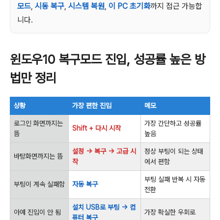
모드
,
시동 복구
,
시스템 복원
,
이 PC 초기화
까지 접근 가능합
니다.
윈도우10 복구모드 진입, 성공률 높은 방
법만 정리
상황
가장 편한 진입
메모
로그인 화면까지는
가장 간단하고 성공률
Shift + 다시 시작
뜸
높음
설정 → 복구 → 고급 시
정상 부팅이 되는 상태
바탕화면까지는 뜸
작
에서 편함
부팅 실패 반복 시 자동
부팅이 계속 실패함
자동 복구
전환
설치 USB로 부팅 → 컴
아예 진입이 안 됨
가장 확실한 우회로
퓨터 복구