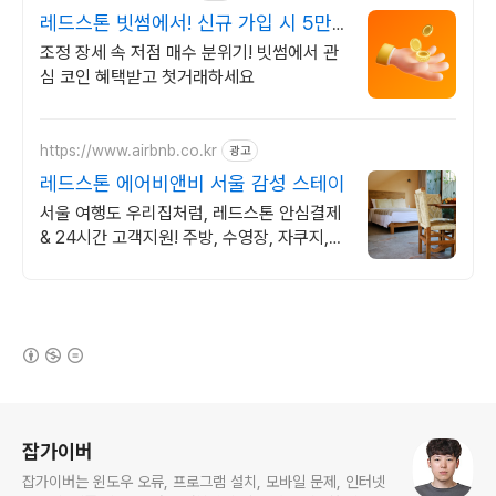
레드스톤 빗썸에서! 신규 가입 시 5만
원 혜택
조정 장세 속 저점 매수 분위기! 빗썸에서 관
심 코인 혜택받고 첫거래하세요
https://www.airbnb.co.kr
광고
레드스톤 에어비앤비 서울 감성 스테이
서울 여행도 우리집처럼, 레드스톤 안심결제
& 24시간 고객지원! 주방, 수영장, 자쿠지,
아기 침대. 필요한 모든 게 갖춰진 숙소를 예
약하세요.
(새창열림)
로그 정보
잡가이버
잡가이버는 윈도우 오류, 프로그램 설치, 모바일 문제, 인터넷