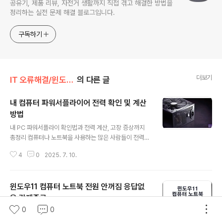
공유기, 제품 리뷰, 자전거 생활까지 직접 겪고 해결한 방법을
정리하는 실전 문제 해결 블로그입니다.
구독하기
더보기
IT 오류해결/윈도우·부팅 오류
의 다른 글
내 컴퓨터 파워서플라이어 전력 확인 및 계산
방법
글 내용
내 PC 파워서플라이 확인법과 전력 계산, 고장 증상까지
총정리 컴퓨터나 노트북을 사용하는 많은 사람들이 전력량
에 대해 고민하지 않고 있습니다. 하지만 실제로 컴퓨터를
4
0
2025. 7. 10.
구성하는 모든 부품이 전력을 필요로 하며, 부족한 전력은
컴퓨터의 성능에 직접적인 영향을 미칠 수 있습니다. 따라
서 전력을 확인하고 계산하는 것은 컴퓨터를 사용하는 데
윈도우11 컴퓨터 노트북 전원 안꺼짐 응답없
매우 중요합니다.일반적으로 사용자들은 컴퓨터를 사용할
때 전력량을 확인하고 계산할 필요는 없지만 고사양 작업
음 강제종료
글 내용
을 하거나 게임을 하는 사용자라면 컴퓨터를 구매하거나
0
0
윈도우11 시스템 종료 오류 해결법 – 응답 없음, 강제종료,
업그레이드할 때 필수라고 할 수 있습니다.예를 들어, 새로
명령어까지 컴퓨터나 노트북을 사용하면서 시스템종료를