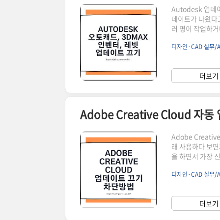
Autodesk 업
데이트가 나왔다고
러 명이 작업하거나I
함께 쓰는 환경이
디자인·CAD 실무/A
도 제조·설계 업
라이브러리와라이선
Desktop A
더보기 
당 앱이 Autode
Adobe Crea
래 사용하다 보면
을 하면서 가장 
그대로 작동하느
디자인·CAD 실무/
이트 다음 날부터
컴퓨터에서 열리지
다사용 중인 프로
더보기 
업데이트할 때 이