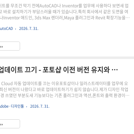
데이트를 무조건 막기 전에AutoCAD나 Inventor를 업무에 사용하다 보면새 업
 바로 설치하기가 부담스러울 때가 있습니다.특히 회사에서 같은 도면을 여
nventor 애드인, 3ds Max 렌더러,Maya 플러그인과 Revit 확장기능을
라면한 명만 먼저 업데이트한 뒤 예상하지 못한 오류가 생길 수 있습니다.저
utoCAD
2026. 7. 31.
무에서 CAD 프로그램을 업데이트할 때는새 기능보다 기존 도면, 템플릿, 재질
스 서버가 그대로 작동하는지를 먼저 보는 편입니다.예전에는 Autodesk
pp을 시작프로그램에서 끄면자동 업데이트가 차단된다고 설명했지만,현재는 해
››
sk Access로 교체됐습니다...
Adobe Creative Cloud 자동 업데이트 끄기 - 포토샵 이전 버전 유지와 플러그인 오류
tive Cloud 자동 업데이트를 끄는 이유포토샵이나 일러스트레이터를 업무에 오
최신 버전이 나왔다고 바로 업데이트하기가 쉽지 않습니다.제가 디자인 작업
신경 쓰였던 부분도새 기능보다는 기존 플러그인과 액션,폰트와 출력 환경이
냐였습니다.예를 들어 전날까지 정상적으로 사용하던 포토샵 플러그인이업데
Adobe·디자인툴
2026. 7. 31.
 보이지 않거나,프리미어 프로 프로젝트가 새로운 버전으로 저장돼회사 다른
 않는 경우가 있습니다.이런 환경에서는 자동 업데이트를 무조건 켜두기보
젝트가 끝난 뒤 직접 버전을 올리는 편이 낫습니다.저는 Adobe 프로그램을
››
런 식으로 봅니다.새 버전을 바로 기존 버전 위에 덮어쓰지 않고,이전..