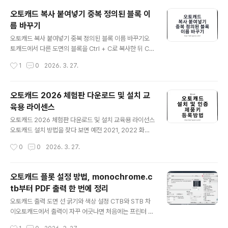
다. 그럴 때 많이 쓰는 방법이 acad.pgp 파일을 직접 수정
오토캐드 복사 붙여넣기 중복 정의된 블록 이
해서 명령어 별칭을 바꾸는 방식입니다.다만 여기서 한 가
름 바꾸기
지를 먼저 구분해야 합니다. 오토캐드에서 흔히 말하는 단
글 내용
축키 변경은 두 갈래로 나뉩니다.일단 명령창에 입력하는
오토캐드 복사 붙여넣기 중복 정의된 블록 이름 바꾸기오
명령어 별칭(alias)은 PGP 파일에서 바꾸고, Ctrl 조합 같
토캐드에서 다른 도면의 블록을 Ctrl + C로 복사한 뒤 Ctr
은 키보드 단축키는 CUI에서 만질 수 있는데 이 차이를 모
l + V로 붙여넣을 때, 기대했던 모양이 아니라 기존 블록이
작성시간
1
0
2026. 3. 27.
르고 들어가면 PGP 파일만 수정해놓고 왜 Ctrl 키가 안
그대로 들어오거나 블록이 갱신되지 않는 경우가 있습니
바..
다. 이 문제는 붙여넣기 자체가 망가졌다기보다, 대상 도면
안에 이미 같은 이름의 블록 정의가 먼저 존재하기 때문인
오토캐드 2026 체험판 다운로드 및 설치 교
경우가 많습니다.즉, 블록 이름은 같은데 내용이 다른 상태
육용 라이센스
라면 복사해 온 새 블록이 우선 적용되지 않고, 현재 도면
글 내용
안에 이미 있던 블록 정의가 계속 쓰입니다. 특히 동적 블록
오토캐드 2026 체험판 다운로드 및 설치 교육용 라이선스
이나 회사 템플릿에서 가져온 블록을 여러 도면 사이에 옮
오토캐드 설치 방법을 찾다 보면 예전 2021, 2022 화면
길 때 이 문제가 자주 보입니다.그래서 이런 상황에서는 무
기준 글이 많이 보이는데, 지금은 체험판 기간이나 교육용
작성시간
0
0
2026. 3. 27.
조건 다시 그리기보다, 먼저 블록 이름 충돌부터 정리하는
계정 확인 방식이 예전과 조금 달라졌습니다. 그래서 아래
편이 훨씬 빠릅니다..
내용은 오토캐드 2026 기준으로 다시 정리했습니다.먼저
가장 많이 헷갈리는 부분부터 보면, 현재 오토캐드는 Auto
오토캐드 플롯 설정 방법, monochrome.c
desk 공식 홈페이지에서 정식 체험판을 내려받을 수 있
tb부터 PDF 출력 한 번에 정리
고, 학생이나 교사는 Education plan을 통해 교육 목적
글 내용
범위 안에서 무료로 사용할 수 있습니다. 예전 글처럼 30
오토캐드 출력 도면 선 굵기와 색상 설정 CTB와 STB 차
일 체험판으로 안내된 경우가 아직 남아 있지만, 지금 기준
이오토캐드에서 출력이 자꾸 어긋나면 처음에는 프린터 문
무료 체험판은 15일로 보는 것이 맞습니다.또 하나 알아둘
제처럼 보이지만, 막상 하나씩 보면 원인은 대부분 비슷합
작성시간