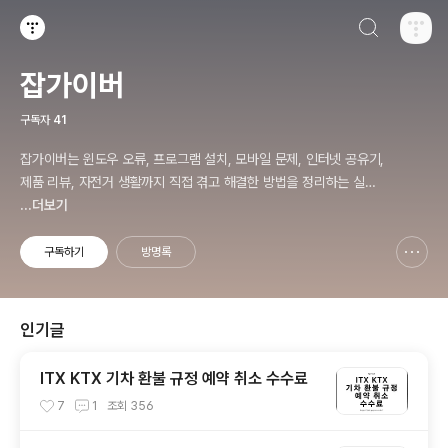
검색하기
티스토리
잡가이버
구독자
41
잡가이버는 윈도우 오류, 프로그램 설치, 모바일 문제, 인터넷 공유기,
제품 리뷰, 자전거 생활까지 직접 겪고 해결한 방법을 정리하는 실전
문제 해결 블로그입니다.
...더보기
구독하기
방명록
신고하기 레이어
열기
인기글
ITX KTX 기차 환불 규정 예약 취소 수수료
7
1
조회
356