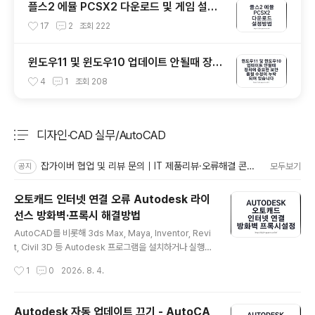
플스2 에뮬 PCSX2 다운로드 및 게임 설정
방법 - PS2 세이브파일 및 최적화
17
2
조회
222
윈도우11 및 윈도우10 업데이트 안될때 장치
에 중요한 보안 및 품질 수정이 누락되어 있습
4
1
조회
208
니다
디자인·CAD 실무/AutoCAD
분류 전체보기
주요 글 목록
잡가이버 협업 및 리뷰 문의｜IT 제품리뷰·오류해결 콘텐츠·자전거 장비
모두보기
공지
오토캐드 인터넷 연결 오류 Autodesk 라이
선스 방화벽·프록시 해결방법
글 내용
AutoCAD를 비롯해 3ds Max, Maya, Inventor, Revi
t, Civil 3D 등 Autodesk 프로그램을 설치하거나 실행할
때 Establish an Internet Connection to Continue,
작성시간
1
0
2026. 8. 4.
Unable to Connect to Autodesk, Autodesk Desk
top Licensing Service에 연결할 수 없음 같은 오류가
나타날 수 있습니다.웹브라우저에서는 인터넷이 정상인데
Autodesk 자동 업데이트 끄기 - AutoCA