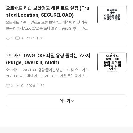
버전은 계정 기반 다운로드/구성 방식이 정리되면서 언어
오토캐드 리습 보안경고 해결 로드 설정 (Tru
팩(또는 언어 옵션)으로 훨씬 수월하게 바꿀 수 있습니다.
sted Location, SECURELOAD)
특히 AutoCAD는 현장/도면 납품이 많다 보니 명령어 표
글 내용
기, 리본 메뉴 명칭, 단축키 습관 때문에 “언어 고정” 이슈
오토캐드 리습 파일로드 오류 보안경고 해결방법 및 리습
가 생기는데, 이 글에서는 오토캐드 언어팩 다운로드와 한
활용법 예시AutoCAD를 쓰다 보면 리습(LISP)이나 AR
글/영문 전환을 한 번에 정리해 둡니다.2026 기준 오토캐
X, DLL 같은 추가 기능을 붙이는 순간 보안 경고가 뜨면서
작성시간
1
0
2026. 1. 31.
드 언어 변경, 어디에서 결정되나요즘 AutoCAD는 “설치
로드가 막히는 경우가 있는데요 특히 구버전 오토캐드 (20
파일을 어떤 언어로..
14~2015)에서 “Dream / ACAD.RX”처럼 외부 모듈이
자동으로 로드되는 환경이면, 실행할 때마다 같은 팝업이
오토캐드 DWG DXF 파일 용량 줄이는 7가지
반복돼서 작업 리듬이 끊기기 딱 좋습니다.요즘 버전에서
(Purge, Overkill, Audit)
도 보안 정책은 더 촘촘해졌고, 단순히 “경고 끄기”로 끝내
글 내용
면 나중에 협업 PC나 회사 장비에서 다시 같은 문제가 재
오토캐드 DWG DXF 용량 줄이는 방법 - 7가지오토데스
현됩니다.제가 사용해보면서 가장 깔끔한 해결방법은 신뢰
크 AutoCAD에서 만드는 2D/3D 도면은 무한 평면 위에
할 수 있는 위치(Trusted Locations)에 설치 폴더를 등
선/치수/해치뿐만 아니라 블록, 외부참조(Xref), 재질, 주
작성시간
2
0
2026. 1. 31.
록해서, 해당 경로의 리습/모듈을 정상적으로 로드하도록
석, 3D 솔리드 같은 정보까지 함께 담기기 때문에 프로젝
만드는 ..
트 규모가 커질수록 DWG/DXF 파일이 빠르게 비대해집
니다. 자동차·항공·금형처럼 부품 수가 많거나 여러 사람이
더보기
수정한 도면은 특히 열기/저장 지연, 줌/팬 끊김, 전송 오류
로 이어지기 쉽습니다.파일이 커지는 이유는 생각보다 단
순합니다. 반복 편집 과정에서 중복 객체가 쌓이고, 사용하
지 않는 레이어/블록 정의가 남고, 외부 CAD에서 넘어온
불필요한 등록 정보가 누적됩니다. 이런 것들이 도면을 무