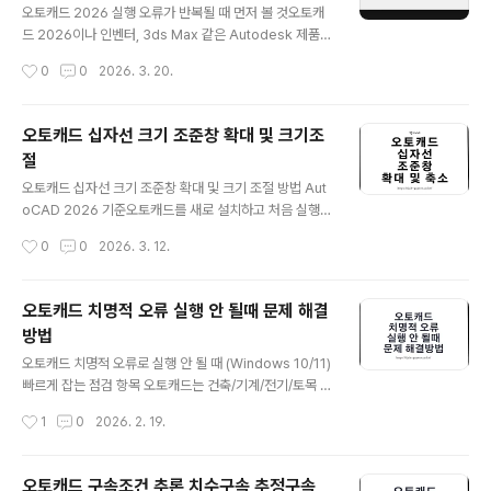
중, 라이선스 만료, Autodesk Licensing 구성요소 손
오토캐드 2026 실행 오류가 반복될 때 먼저 볼 것오토캐
상, 서버와 클라이언트 버전 불일치에서 자주 발생합니다.
드 2026이나 인벤터, 3ds Max 같은 Autodesk 제품을
무리하게 보안 기능을 끄거나 실행 파일을 바꾸는 방식보
설치한 뒤 프로그램이 아예 열리지 않거나 라이선스 확인
작성시간
0
0
2026. 3. 20.
다, 공식 기준으로 하나..
단계에서 멈추는 경우가 있습니다. 설치 파일 자체보다 라
이선스 서비스 충돌, 기존 네트워크 라이선스 매니저 잔여
파일, 구버전과 신버전 혼용 때문에 생기는 일이 더 많습니
오토캐드 십자선 크기 조준창 확대 및 크기조
다.저도 예전에는 단순히 다시 설치하면 되겠지 생각했는
절
데, 실제로는 Autodesk 제품은 프로그램 재설치보다 라
글 내용
이선스 환경부터 정리하는 쪽이 더 빠르게 해결되는 경우
오토캐드 십자선 크기 조준창 확대 및 크기 조절 방법 Aut
가 많았습니다. 특히 한 대의 PC에 여러 세대의 버전을 같
oCAD 2026 기준오토캐드를 새로 설치하고 처음 실행하
이 넣어 쓰는 분이라면 더 그렇습니다.AdskNLM 버전 문
면 생각보다 십자선 크기가 작게 느껴지는 경우가 많습니
작성시간
0
0
2026. 3. 12.
제처럼 보일 때 실제 원인온라인에는 AdskNLM도 버전
다. 예전부터 화면 전체에 가깝게 길게 뻗은 십자선에 익숙
이 있어서 어떤 버전은..
했던 분들이라면 마우스 포인터가 어디 있는지 순간적으로
놓치기도 합니다.특히 도면 작업을 오래 해온 분들은 기본
오토캐드 치명적 오류 실행 안 될때 문제 해결
설정값이 답답하게 느껴질 수 있습니다.저 역시 새 PC나
방법
새 버전으로 옮길 때 제일 먼저 만지는 항목 중 하나가 오토
글 내용
캐드 십자선 크기 조정입니다. AutoCAD 2026에서도 설
오토캐드 치명적 오류로 실행 안 될 때 (Windows 10/11)
정 위치 자체는 크게 다르지 않아서 한 번만 바꿔두면 바로
빠르게 잡는 점검 항목 오토캐드는 건축/기계/전기/토목 설
익숙한 작업 화면으로 되돌릴 수 있습니다.이번 글에서는
계에서 자주 쓰는 2D·3D CAD(Computer Aided Des
작성시간
1
0
2026. 2. 19.
오토캐드 십자선 크기 조준창 확대 및 크기 조절 방법에 대
ign) 프로그램입니다. 그런데 업데이트 이후나 새 PC로 옮
하여 한글판과 영문판 기..
긴 뒤, 또는 평소처럼 실행했는데도 오토캐드 치명적 오류
(Fatal Error) 메시지와 함께 바로 꺼지는 경우가 종종 있
오토캐드 구속조건 추론 치수구속 추정구속