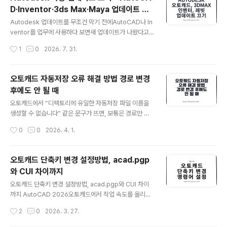
Autodesk 프로그램만 로그인·라이선스 확인에 실패한다
D·Inventor·3ds Max·Maya 업데이트 관
면 단순 회선 장애뿐 아니라 Autodesk 라이선싱 서비스,
글 내용
리
Identity Manager, 계정 라이선스 할당, Windows 시
Autodesk 업데이트를 무조건 막기 전에AutoCAD나 In
간, 방화벽, 프록시와 HTTPS 검사를 함께 확인해야 합니
ventor를 업무에 사용하다 보면새 업데이트가 나왔다고
다.가장 먼저 할 일① Auto..
바로 설치하기가 부담스러울 때가 있습니다.특히 회사에서
작성시간
1
0
2026. 7. 31.
같은 도면을 여러 명이 작업하거나Inventor 애드인, 3ds
Max 렌더러,Maya 플러그인과 Revit 확장기능을 함께 쓰
는 환경이라면한 명만 먼저 업데이트한 뒤 예상하지 못한
오토캐드 자동저장 오류 해결 방법 경로 변경
오류가 생길 수 있습니다.저도 제조·설계 업무에서 CAD
후에도 안 될 때
프로그램을 업데이트할 때는새 기능보다 기존 도면, 템플
글 내용
릿, 재질 라이브러리와라이선스 서버가 그대로 작동하는지
오토캐드에서 “디렉토리에 유일한 자동저장 파일 이름을
를 먼저 보는 편입니다.예전에는 Autodesk Desktop A
생성할 수 없습니다” 같은 문구가 뜨면, 보통은 경로만 한
pp을 시작프로그램에서 끄면자동 업데이트가 차단된다고
번 바꾸고 다시 써보는 경우가 많습니다. 저도 처음에는 T
작성시간
0
0
2026. 4. 1.
설명했지만,현재는 해당 앱이 Autodesk Access로 교
EMP 폴더 대신 다른 위치로 바꾸면 끝날 줄 알았습니다.
체됐습니다...
그런데 실제로는 저장 경로 자체 문제, 폴더 쓰기 권한 문
제, TEMP 폴더 꼬임, 오토캐드 설정값 손상이 겹쳐 있는
오토캐드 단축키 변경 설정방법, acad.pgp
경우가 많아서 경로만 수정해도 같은 오류가 다시 뜹니다.
와 CUI 차이까지
특히 C:\Program Files\Autodesk\... 같은 위치를 자
글 내용
동저장 폴더로 잡아두면 겉으로는 폴더가 보여도 실제 쓰
오토캐드 단축키 변경 설정방법, acad.pgp와 CUI 차이
기 제한 때문에 자동저장이 실패하는 일이 자주 생깁니다.
까지 AutoCAD 2026오토캐드에서 작업 속도를 올리려
이런 경우에는 오토캐드 설치 폴더 안쪽이 아니라 직접 만
면 자주 쓰는 명령을 손에 익히는 것이 가장 빠릅니다. 저도
작성시간
2
0
2026. 3. 27.
든 짧은 로컬 폴더로 바꾸는 쪽이 훨씬 안정적입니다.오토
처음에는 기본 단축키만 그대로 썼는데, 다른 프로그램과
캐드 자동저장 ..
키가 겹치거나 제 작업 습관과 안 맞는 경우가 꽤 많았습니