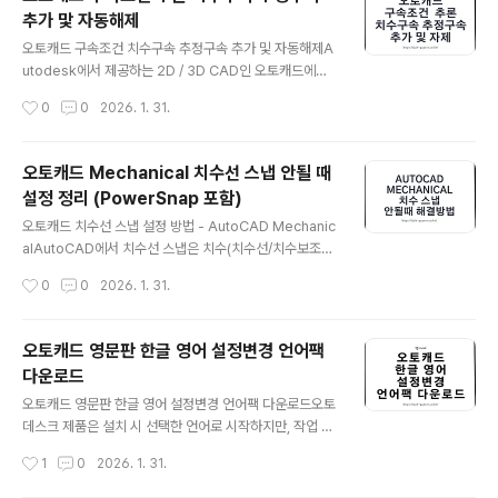
습니다.이 증상은 “파일이 문제”인 경우도 있지만, 실제로
추가 맟 자동해제
는 윈도우 구성요소, 그래픽 드라이버/가속 설정, 사용자 프
글 내용
로필 손상, 런타임(.NET/VC++) 누락 같은 환경 쪽에서
오토캐드 구속조건 치수구속 추정구속 추가 및 자동해제A
시작되는 일이 더 많습니다.결론부터 말씀드리면, 가장 먼
utodesk에서 제공하는 2D / 3D CAD인 오토캐드에는
저 환경을 기본값으로 되돌리고(설정/프로필) 그다음 그래
구속조건(Constraints) 기능이 있습니다. 구속조건은 크
작성시간
0
0
2026. 1. 31.
픽·런타임 구성요소를 점검하시면 헷갈림이 줄어듭..
게 형상 구속(Geometric Constraints)과 치수 구속(Di
mensional Constraints)으로 나뉘며, 도면을 그리는 과
정에서 관계(평행/수직/동심/접선 등)와 치수 값을 “설계
오토캐드 Mechanical 치수선 스냅 안될 때
의도”로 고정하는 데 목적이 있습니다.또한 오토캐드는 구
설정 정리 (PowerSnap 포함)
속조건을 자동으로 부여하는 추정(추론) 구속조건(Constr
글 내용
aint Inference) 기능을 제공하는데, 이 기능을 켜두면
오토캐드 치수선 스냅 설정 방법 - AutoCAD Mechanic
선/원/호를 그릴 때 자동으로 관계를 인식해 편리합니다.반
alAutoCAD에서 치수선 스냅은 치수(치수선/치수보조선)
대로 자동 구속이 켜져 있으면 작업 중 중심점이나 끝점/사
주변을 찍을 때 포인트가 애매하게 흘러가지 않도록 잡아
작성시간
0
0
2026. 1. 31.
분점/센터점 등이 “원치 않게” 강제로..
주는 기능입니다. 치수 수정이 잦은 도면일수록 스냅이 깔
끔하게 걸리느냐에 따라 작업 속도도 체감 차이가 큽니다.
다만 AutoCAD Mechanical은 기본 AutoCAD에 비해
오토캐드 영문판 한글 영어 설정변경 언어팩
기계설계 전용 기능(파워 스냅/도면요소 필터 등)이 얹혀
다운로드
있어서, “분명 스냅을 켰는데도 치수선이 안 잡히는” 현상
글 내용
이 종종 생깁니다.이럴 때는 OSNAP 자체를 건드리기 전
오토캐드 영문판 한글 영어 설정변경 언어팩 다운로드오토
에 Mechanical 쪽 스냅 필터부터 정리하는 게 빠릅니다.
데스크 제품은 설치 시 선택한 언어로 시작하지만, 작업 환
AutoCAD 치수선 스냅이 안 잡힐 때 먼저 보는 2가지기
경이나 협업 업체 기준 때문에 AutoCAD 한글 ↔ Auto
작성시간
1
0
2026. 1. 31.
본 OSNAP(개체 스냅)이 꺼져 있거나, 필요한 항목(끝점/..
CAD 영어 전환이 필요한 상황이 자주 생깁니다. 예전처럼
“언어별로 다시 설치”가 필수였던 시절도 있었지만, 최근