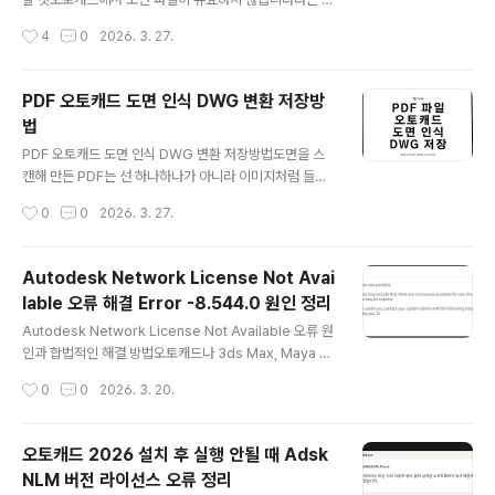
래서 간단하게 업체에 도면을 보내거나 파일 보관용으로는
시지가 뜨면 당황하기 쉽습니다. 저도 이런 메시지를 처음
작성시간
4
0
2026. 3. 27.
PDF 저장이 잘 맞고, 이미 받은 PDF 도면도 상황에 따라
봤을 때는 파일이 완전히 날아간 줄 알았는데, 막상 해보면
다시 DWG나 DX..
바로 포기할 단계는 아닙니다. 실제로는 파일 자체가 완전
히 깨진 경우도 있지만, 저장 중 오류, 버전 호환 문제, 자동
PDF 오토캐드 도면 인식 DWG 변환 저장방
저장 파일만 남은 상황, 네트워크나 클라우드 동기화 문제
법
처럼 복구 가능성이 남아 있는 경우도 많습니다.2026년
글 내용
기준으로는 오토캐드에서 RECOVER, DRAWINGRECO
PDF 오토캐드 도면 인식 DWG 변환 저장방법도면을 스
VERY, BAK, SV$, DWG TrueView 변환 순서로 접근
캔해 만든 PDF는 선 하나하나가 아니라 이미지처럼 들어
하는 것이 가장 현실적입니다.그럼 왜 이런 오류가 생기는
가 있는 경우가 많습니다. 이런 경우에는 가져오기를 해도
작성시간
0
0
2026. 3. 27.
지, 어떤 순서로 복구를 시도해야 하는지, 그리고 다시 같은
편집 가능한 선으로 바로 바뀌지 않을 수 있습니다.제가 실
문제를 줄이..
제로 써보면 PDF 품질에 따라 결과 차이가 꽤 큽니다. 선
이 또렷하고 배경이 깨끗한 파일일수록 가져온 뒤 정리가
Autodesk Network License Not Avai
쉬웠고, 글자와 해치가 과하게 많은 도면은 변환은 되더라
lable 오류 해결 Error -8.544.0 원인 정리
도 수정 시간이 더 들어갔습니다.PDF 파일에서 먼저 확인
글 내용
할 부분작업 전에 PDF를 한 번 확대해서 봐두면 좋습니다.
Autodesk Network License Not Available 오류 원
선이 흐릿하게 보이거나 계단처럼 깨져 보이면 이미지 PD
인과 합법적인 해결 방법오토캐드나 3ds Max, Maya 같
F일 가능성이 높고, 확대해도 선이 매끈하게 유지되면 벡터
은 Autodesk 제품을 실행했는데 갑자기 Licensing Err
작성시간
0
0
2026. 3. 20.
PDF일 가능성이 큽니다.또 치수, 문자, 해치, 외곽선이 너
or와 함께 Network License Not Available 메시지가
무 촘촘하면 가져온 뒤 객..
뜨면 당황스럽습니다. 특히 Error [-8.544.0]처럼 숫자
까지 붙어 나오면 프로그램이 망가진 것처럼 느껴지기 쉬
오토캐드 2026 설치 후 실행 안될 때 Adsk
운데, 실제로는 그렇지 않은 경우가 많습니다.이 오류는 대
NLM 버전 라이선스 오류 정리
체로 네트워크 라이선스 서버 연결 문제, 모든 좌석 사용
글 내용