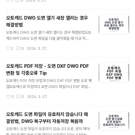
1
0
2026. 3. 27.
점은 아래 이미지가 예전 캡처라 메뉴 위치나 버튼명이 지
니다. 프린터 선택이 맞지 않거나, 용지 크기가 다르거나, C
금과 완전..
TB·STB 설정이 꼬였거나, 투명도나 선가중치 옵션이 빠
진 경우가 많습니다.저도 처음에는 그냥 프린터 이름만 맞
오토캐드 DWG 도면 열기 새창 열리는 경우
추면 끝나는 줄 알았는데, 실제로는 플롯 창 안에서 봐야 할
해결방법
항목이 몇 가지 정해져 있었습니다. 2026년 기준으로 오
글 내용
토캐드에서 많이 쓰는 출력 방식과 함께, 현장에서 자주 막
오토캐드 DWG 도면 열기 새창 열리는 경우 해결방법오토
히는 부분까지 한 번에 정리해보겠습니다.오토캐드 플롯
캐드에서 DWG 도면 파일을 더블 클릭했을 때 지금 작업
창에서 먼저 보는 4가지위 화면처럼 번호를 붙여서 보면
중인 창에 탭으로 열리지 않고, 매번 새 창으로 따로 실행되
작성시간
2
0
2026. 3. 27.
이해가 훨씬 쉽습니다.출력이 안 맞을 때도 이 네 군데부터
는 경우가 있습니다. 파일 하나 열 때마다 오토캐드가 여러
보면 대부분 금방 원인을 찾..
개 뜨면 PC가 더 무거워지고, 도면 전환도 불편해져서 생
각보다 신경이 많이 쓰입니다.이 문제는 단순히 프로그램
오토캐드 PDF 저장 - 도면 DXF DWG PDF
이 느린 문제가 아니라, SDI 설정, DWG 연결 프로그램, A
변환 및 각종오류 Tip
cLauncher 연결 상태가 꼬였을 때 자주 보입니다.또 겉으
글 내용
로는 새 창처럼 보여도 실제로는 윈도우 작업표시줄 표시
오토캐드 PDF 저장 방법과 DWG DXF PDF 변환 오류 해
방식 때문에 그렇게 느껴지는 경우도 있어서, 원인을 나눠
결오토캐드로 작업하다 보면 DWG 파일이나 DXF 파일을
서 보는 편이 훨씬 빠릅니다.그래서 이 증상은 무조건 레지
PDF로 저장해서 보내야 하는 일이 정말 많습니다. 거래처
작성시간
3
0
2026. 3. 27.
스트리부터 지우기보다, 진짜 새 인스턴스인지 확인하고,
에 도면을 전달할 때도 그렇고, 원본 수정은 막아두면서 결
SDI 값을 점검한 ..
과물만 깔끔하게 공유하고 싶을 때도 PDF가 가장 편한 편
입니다.특히 PDF는 상대방 PC에 오토캐드가 없어도 바로
오토캐드 도면 파일이 유효하지 않습니다 해
확인할 수 있고, 도면선이 깨지지 않게 보관하기에도 무난
결방법, DWG 복구부터 자동저장 복원까
합니다. 최근 버전에서는 단순히 PDF로 저장하는 것에서
글 내용
끝나는 것이 아니라, 반대로 PDF를 다시 불러와 DWG로
오토캐드 도면 파일이 유효하지 않습니다 오류, 먼저 해야
손보는 작업도 가능해서 활용 범위가 꽤 넓어졌습니다.그
할 것오토캐드에서 도면 파일이 유효하지 않습니다라는 메