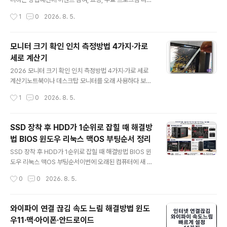
BitLocker 키부터 확인합니다.3줄 핵심 정리① 이메일
로드나 간편로그인 때문에 가입했던 사이트는 시간이 지나
작성시간
1
0
2026. 8. 5.
주소가 보이면 Microsoft 계정일 가능성이 높고..
면 아이디와 비밀번호뿐 아니라 가입 사실 자체도 잊기 쉽
습니다. 문제는 앱을 삭제하거나 이용하지 않는다고 계정
이 자동으로 사라지는 것은 아니라는 점입니다.2023년 9
모니터 크기 확인 인치 측정방법 4가지·가로
월부터 1년 동안 접속하지 않은 이용자의 개인정보를 의무
세로 계산기
적으로 파기하거나 분리 보관하던 개인정보 유효기간제가
글 내용
폐지됐습니다. 현재는 사업자가 자체 휴면정책을 정할 수
2026 모니터 크기 확인 인치 측정방법 4가지·가로 세로
있어, 오래 사용하지 않은 계정이 자동 삭제될 것이라고 기
계산기노트북이나 데스크탑 모니터를 오래 사용하다 보면
대하기보다 직접 확인하고 정리하는 편이 안전합니다.3줄
24인치, 27인치, 32인치 중 어떤 제품을 구입했는지 기억
작성시간
1
0
2026. 8. 5.
핵심 정리① 개인정보 포털은 주민번호·아이핀·휴대폰·신
나지 않을 수 있습니다. 중고 판매글을 작성하거나 모니터
용카드 등으로 본인확인했던 내역을 조회하고 일부..
암, 보안필름, 가림막을 구입할 때는 화면 인치뿐 아니라 실
제 가로·세로와 무게까지 확인해야 합니다.모니터 크기는
SSD 장착 후 HDD가 1순위로 잡힐 때 해결방
외곽 프레임 전체가 아니라 실제로 화면이 표시되는 영역
법 BIOS 윈도우 리눅스 맥OS 부팅순서 정리
의 왼쪽 아래에서 오른쪽 위까지 잰 대각선 길이를 의미합
글 내용
니다. 대각선이 68.6cm라면 2.54로 나눠 약 27인치가
SSD 장착 후 HDD가 1순위로 잡힐 때 해결방법 BIOS 윈
됩니다.3줄 핵심 정리① 가장 정확한 방법은 모델명으로
도우 리눅스 맥OS 부팅순서이번에 오래된 컴퓨터에 새 N
제조사 사양을 확인하거나 화면 안쪽 대각선을 직접 재는
VMe SSD를 장착했는데 정작 부팅은 예전 HDD로 잡히
작성시간
0
0
2026. 8. 5.
것입니다.② 대각선 cm를 2.54로 나누면 인치이며 27인
는 경우가 생각보다 많습니다. 저도 이런 식으로 SSD를 꽂
치는 68.6cm, 32인치..
아놓고 전원을 켰다가, 분명 새 디스크를 달았는데 왜 예전
하드가 먼저 뜨지 하고 한 번 더 BIOS를 들어가 본 적이 있
와이파이 연결 끊김 속도 느림 해결방법 윈도
습니다. 특히 SK하이닉스 P시리즈 같은 NVMe SSD를
우11·맥·아이폰·안드로이드
추가한 뒤 기존 SATA HDD가 그대로 1순위로 남아 있으
글 내용