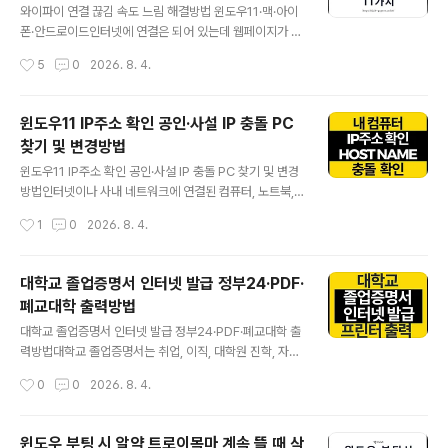
면, 디스크는 잘 인식되는데 부팅만 엉뚱한 저장장치로 시
와이파이 연결 끊김 속도 느림 해결방법 윈도우11·맥·아이
도되는 상황이 생깁니다.이럴 때는 단순히 장착 순서만 볼
폰·안드로이드인터넷에 연결은 되어 있는데 웹페이지가 늦
게 아니라, 운영체제가 실제로 설치된 디스크가 어디인지
게 열리거나, 게임·영상회의 도중 와이파이가 끊기고 다시
작성시간
5
0
2026. 8. 4.
먼저 확인하고, BIOS/UEFI에서 부팅 항목을 다시 정리해
연결되는 증상이 반복될 때가 있습니다. 같은 공유기를 사
야 하느데..
용하는 모든 기기가 느릴 수도 있고 특정 노트북이나 아이
폰·갤럭시에서만 문제가 생길 수도 있습니다.이때 무조건
윈도우11 IP주소 확인 공인·사설 IP 충돌 PC
공유기를 초기화하거나 비싼 제품으로 교체하기보다 모뎀·
찾기 및 변경방법
공유기·인터넷 회선·무선 신호·단말기 설정 중 어디에서 문
글 내용
제가 발생하는지 먼저 구분해야 합니다.그리고 여기서 원
윈도우11 IP주소 확인 공인·사설 IP 충돌 PC 찾기 및 변경
인을 잘못 판단하면 공유기만 바꿨는데도 속도가 그대로이
방법인터넷이나 사내 네트워크에 연결된 컴퓨터, 노트북,
거나 저장된 와이파이·포트포워딩 설정만 모두 지워질 수
스마트폰, 프린터와 NAS에는 통신에 필요한 IP주소가 할
작성시간
1
0
2026. 8. 4.
있습니다.가장 먼저 확인할 3가지① 한 기기만 느리면 해
당됩니다. 그런데 네이버에서 확인한 IP와 ipconfig에 표
당 PC·스마트폰 설정, 모든 기기가 느리면 공유..
시되는 주소가 서로 다르거나, 두 장치가 같은 사설 IP를 사
용하면서 인터넷이 끊기고 프린터·공유폴더 접속이 불안정
대학교 졸업증명서 인터넷 발급 정부24·PDF·
해지는 경우가 있습니다.IP주소 문제를 정확히 해결하려면
폐교대학 출력방법
먼저 공인 IP와 사설 IP를 구분하고, 현재 PC의 IPv4·IPv
글 내용
6·게이트웨이·DNS·MAC 주소를 확인해야 합니다. 이후
대학교 졸업증명서 인터넷 발급 정부24·PDF·폐교대학 출
ping, arp, 공유기 DHCP 클라이언트 목록으로 중복 장치
력방법대학교 졸업증명서는 취업, 이직, 대학원 진학, 자격
를 찾고 자동 DHCP 또는 올바른 고정 IP로 변경합니다.3
증 신청, 국가시험 응시, 해외 유학이나 비자 준비 과정에서
작성시간
0
0
2026. 8. 4.
줄 핵심 정리① 검색사이트에 표시되는 주소는 공유..
자주 요구됩니다. 이미 직장을 다니거나 졸업한 학교가 멀
리 있다면 대학 행정실을 직접 방문하기 어렵지만, 현재는
정부24, 대학교 홈페이지, 웹민원센터, 폐교대학 통합 증
윈도우 부팅 시 알약 트로이목마 계속 뜰 때 삭