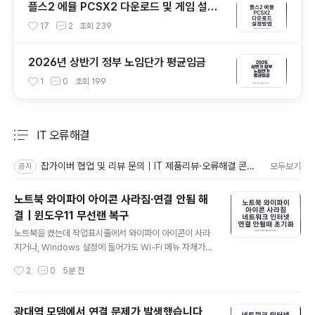
플스2 에뮬 PCSX2 다운로드 및 게임 설정
방법 - PS2 세이브파일 및 최적화
17
2
조회
239
2026년 상반기 정부 노임단가 평균임금
1
0
조회
199
IT 오류해결
분류 전체보기
주요 글 목록
잡가이버 협업 및 리뷰 문의｜IT 제품리뷰·오류해결 콘텐츠·자전거 장비
모두보기
공지
노트북 와이파이 아이콘 사라짐·연결 안됨 해
결｜윈도우11 무선랜 복구
글 내용
노트북을 켰는데 작업표시줄에서 와이파이 아이콘이 사라
지거나, Windows 설정에 들어가도 Wi-Fi 메뉴 자체가
보이지 않는 경우가 있습니다.와이파이 목록은 보이지만
작성시간
2
0
5분 전
연결만 실패하는 문제와 Wi-Fi 기능 자체가 사라진 문제는
원인이 다릅니다. 무선 기능이 꺼진 상태일 수도 있고, 무선
랜 어댑터가 비활성화됐거나 드라이버·WLAN 서비스가
광대역 모뎀에서 연결 문제가 발생했습니다