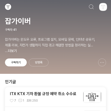
검색하기
티스토리
잡가이버
구독자
41
잡가이버는 윈도우 오류, 프로그램 설치, 모바일 문제, 인터넷 공유기,
제품 리뷰, 자전거 생활까지 직접 겪고 해결한 방법을 정리하는 실전
문제 해결 블로그입니다.
...더보기
구독하기
방명록
신고하기 레이어
열기
인기글
ITX KTX 기차 환불 규정 예약 취소 수수료
7
1
조회
250