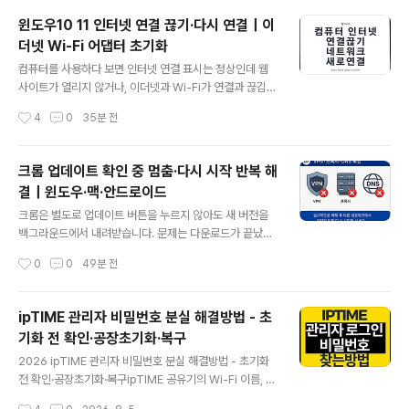
거나, 공유하는 PC의 계정 암호가 바뀌었는데 접속하는 P
윈도우10 11 인터넷 연결 끊기·다시 연결｜이
C에는 이전 정보가 남아 있을 때 자주 발생합니다.저라면
더넷 Wi-Fi 어댑터 초기화
공유폴더의 암호 보호부터 끄지 않고 저장된 자격 증명 삭
글 내용
제 → 기존 SMB 연결 해제 → 올바른 계정으로 재로그인
컴퓨터를 사용하다 보면 인터넷 연결 표시는 정상인데 웹
순서로 확인할 것 같습니다. 보안 설정을 유지하면서 해결
사이트가 열리지 않거나, 이더넷과 Wi-Fi가 연결과 끊김을
할 수 있기 때문입니다.네트워크 자격 증명 오류 3줄 요약
반복하는 경우가 있습니다.이럴 때 공유기 전원부터 무작
작성시간
4
0
35분 전
1. 공유하는 컴퓨터의 Windows 로그인 계정과 실제 암호
정 끄기보다 Windows에서 현재 사용 중인 네트워크 어
를 확인합니다.2. 자격 증명 관..
댑터를 잠시 사용 안 함으로 변경한 뒤 다시 활성화하면 연
결이 새로 만들어지면서 문제가 해결되는 경우가 많습니
크롬 업데이트 확인 중 멈춤·다시 시작 반복 해
다.특히 유선 랜카드와 무선 랜카드, USB 랜카드, VPN 가
결｜윈도우·맥·안드로이드
상 어댑터가 여러 개 설치된 노트북이나 워크스테이션에서
글 내용
는 사용하지 않는 연결을 끄는 것만으로도 네트워크 충돌
크롬은 별도로 업데이트 버튼을 누르지 않아도 새 버전을
을 줄일 수 있습니다.인터넷 연결 끊기·다시 연결 3줄 요약
백그라운드에서 내려받습니다. 문제는 다운로드가 끝났다
1. Win + R을 누르고 ncpa.cpl을 실행합니다.2. 사용 중
고 해서 곧바로 새 버전이 적용되는 것은 아니라는 점입니
작성시간
0
0
49분 전
인 이더넷 또는 Wi-Fi를 우클릭해 사용 안 함으로 변경합
다.브라우저를 며칠 동안 계속 켜두거나 백그라운드 프로
니다.3. 약 5초 ..
세스가 남아 있으면 업데이트 확인 중에서 멈추거나, 크롬
을 다시 실행했는데도 다시 시작 안내가 반복될 수 있습니
ipTIME 관리자 비밀번호 분실 해결방법 - 초
다.저도 업무용 PC에서 이런 증상이 생겼을 때 처음에는
기화 전 확인·공장초기화·복구
크롬을 삭제해야 하나 고민했지만, 실제로는 재설치보다
글 내용
먼저 확인해야 할 항목이 따로 있었습니다. 아래 순서대로
2026 ipTIME 관리자 비밀번호 분실 해결방법 - 초기화
진행하면 원인을 비교적 빠르게 구분할 수 있습니다.크롬
전 확인·공장초기화·복구ipTIME 공유기의 Wi-Fi 이름, 비
업데이트 실패 해결 순서1단계 크롬 정보에서 업데이트를
밀번호, 포트포워딩과 인터넷 설정을 바꾸려면 일반적으로
작성시간