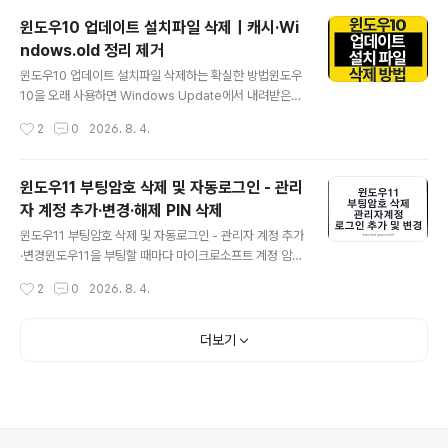
도우 라이선스 가격이 빠진 만큼 비교적 저렴하지만, 구입
윈도우10 업데이트 설치파일 삭제｜캐시·Wi
자가 직접 윈도우11 설치 USB를 만들고 부팅순서와 파티
ndows.old 정리 제거
션, 저장장치 드라이버를 설정해야 합니다.윈도우 설치 경
글 내용
험이 있다면 어렵지 않지만, 에이수스 로고에서 USB로 부
윈도우10 업데이트 설치파일 삭제하는 확실한 방법윈도우
팅되지 않거나 설치화면에서 SSD가 보이지 않는 문제가
10을 오래 사용하면 Windows Update에서 내려받은
자주 발생합니다.특히 인텔 VMD가 적용된 일부 노트북은
설치파일, 이전 버전으로 돌아가기 위한 Windows.old,
작성시간
2
0
2026. 8. 4.
윈도우 설치화면에서 내부 SSD가 표시되지 않아 모델에
구성요소 저장소의 대체된 파일이 누적되면서 C드라이브
맞는 IRST 드라이버를 불..
용량을 차지할 수 있습니다.다만 인터넷에서 말하는 “윈도
우 업데이트 삭제”에는 서로 다른 작업이 섞여 있습니다.
윈도우11 부팅암호 삭제 및 자동로그인 - 관리
다운로드가 끝난 업데이트 캐시를 지우는 것, 업데이트 후
자 계정 추가·변경·해제 PIN 삭제
남은 이전 파일을 정리하는 것, 이미 설치된 KB 업데이트
글 내용
를 제거하는 것은 목적과 위험도가 다릅니다.특히 2026년
윈도우11 부팅암호 삭제 및 자동로그인 - 관리자 계정 추가
현재 Windows 10 일반 지원은 이미 종료됐습니다. Micr
·변경윈도우11을 부팅할 때마다 마이크로소프트 계정 암호
osoft는 2025년 10월 14일 Windows 10 지원을 종료
나 윈도우 헬로 PIN을 입력하는 과정이 번거롭게 느껴질
작성시간
2
0
2026. 8. 4.
했으며, 무료 보안 업데이트와 일반 기술지원을 더 이상 제
수 있습니다.집에서 혼자 사용하는 데스크탑이나 출입이
공하지..
통제된 키오스크 PC라면 특정 사용자 계정으로 자동로그
인하도록 설정할 수 있습니다.다만 흔히 말하는 윈도우11
더보기
부팅암호 삭제에는 서로 다른 기능이 섞여 있습니다.계정
암호는 유지하고 부팅할 때만 자동으로 로그인윈도우 헬로
PIN·얼굴·지문 로그인 제거로컬 사용자 계정의 암호 자체
를 제거일반 계정을 관리자 계정으로 변경숨겨진 기본 제
공 Administrator 계정 활성화이 기능은 사용목적과 보