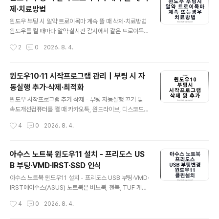
명발급 서비스를 이용해 신청할 수 있습니다.다만 “인터넷
제·치료방법
발급”이라고 모두 같은 방식은 아닙니다.정부24 대학 제
글 내용
증명은 온라인으로 신청한 뒤 가까운 주민센터·행정기관에
윈도우 부팅 시 알약 트로이목마 계속 뜰 때 삭제·치료방법
서 받는 어디서나 민원 방식이고, 대학교 홈페이지나 웹민
윈도우를 켤 때마다 알약 실시간 감시에서 같은 트로이목
원센터는 참여 학교에 한해 즉시 출력·전자증명서 PDF·이
마가 반복적으로 탐지되는 경우가 있습니다.알약에서 치료
작성시간
2
0
2026. 8. 4.
메일·팩스 서비스를 제공할 수 있습니다.발급방법부터 빠
또는 격리를 선택하고 컴퓨터를 다시 시작했는데도 같은
르게 선택① 프린터 없이 가까운 주..
탐지창이 나타난다면 단순히 백신 치료가 실패했다고 단정
할 수는 없습니다.삭제된 악성파일을 시작프로그램이나 예
윈도우10·11 시작프로그램 관리｜부팅 시 자
약 작업이 다시 생성할 수도 있고, 브라우저 확장프로그램·
동실행 추가·삭제·최적화
클라우드 동기화·압축파일·설치 프로그램 안에 남아 있던
글 내용
원본이 다시 풀리는 경우도 있습니다.보안 프로그램이 정
윈도우 시작프로그램 추가 삭제 - 부팅 자동실행 끄기 및
상 파일을 악성코드로 잘못 판단하는 오탐지 가능성도 있
속도개선컴퓨터를 켤 때 카카오톡, 원드라이브, 디스코드,
으므로 먼저 탐지명과 전체 파일 경로를 확인해야 합니다.
게임 런처와 각종 업데이트 프로그램이 한꺼번에 실행되면
작성시간
4
0
2026. 8. 4.
처음부터 SSD를 정밀포맷하거나 기본 제공 Administrat
바탕화면이 나타난 뒤에도 마우스가 버벅이고 프로그램 실
or 계정을 활성화할 필요는 없습니다. 외장하드..
행이 느려질 수 있습니다.반대로 매일 사용하는 메신저, 회
사 VPN, 백업 프로그램과 클라우드 동기화 앱은 로그인할
아수스 노트북 윈도우11 설치 - 프리도스 US
때 자동으로 실행되게 설정하면 매번 직접 실행할 필요가
B 부팅·VMD·IRST·SSD 인식
없습니다.이처럼 윈도우 시작프로그램은 무조건 모두 끄는
글 내용
것이 아니라 실제 사용빈도와 기능을 기준으로 필요한 항
아수스 노트북 윈도우11 설치 - 프리도스 USB 부팅·VMD·
목만 남기는 것이 중요합니다.흔히 부팅 시작프로그램이라
IRST에이수스(ASUS) 노트북은 비보북, 젠북, TUF 게이
고 부르지만, 설정과 작업 관리자에 표시되는 대부분의 시
밍, ROG, 엑스퍼트북 등 다양한 제품군으로 판매되며, 구
작성시간
4
0
2026. 8. 4.
작 앱은 컴퓨터 전원을 켜는 순간이 아니라 사용자가 윈도
입 단계에서 윈도우가 포함된 모델과 운영체제가 없는 프
우에 로그인한 뒤 자동으로 실행됩니다.윈도우..
리도스 모델을 선택할 수 있습니다.프리도스 노트북은 윈