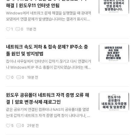
정상적으로 실행되지 않는 경우도 있습니다.저라면 처음부
해결｜윈도우11 인터넷 안됨
터 네트워크 초기화를 실행하거나 드라이버를 삭제하지 않
글 내용
고 비행기 모드 → Wi-Fi 설정 → 무선랜 어댑터 → WLA
Windows에서 네트워크 문제 해결을 실행했을 때 광대역
N 서비스 → 드라이버 → IP·DNS → 네트워크 초기화 순
모뎀에서 연결 문제가 발생했습니다라는 결과가 표시되면
서로 확인할 것 같습니다.노트북 와이파이 복구 3줄 요약1.
모뎀이 고장 났다고 생각하기 쉽습니다.하지만 이 문구는
작성시간
1
0
11분 전
비행기 모드와 노트북의 무선 기능키를 확인하고 Wi-Fi를
실제 통신사 모뎀 고장뿐만 아니라 랜선 접촉 불량, 공유기
다시 켭니다.2. 장..
WAN 연결, 이더넷 어댑터, IP 주소, DNS, 랜카드 드라이
버 또는 PPPoE 로그인 문제에서도 나타날 수 있습니다.그
네트워크 속도 저하 & 접속 문제? IP주소 충
래서 처음부터 공유기를 공장 초기화하거나 Windows 네
돌 원인 및 방지방법
트워크 설정을 모두 지우기보다 다른 기기 비교 → 모뎀과
글 내용
공유기 확인 → Windows 이더넷 진단 → 명령어 복구 →
집이나 사무실에서 인터넷이 갑자기 끊기고 다시 연결되거
드라이버 → 네트워크 초기화 순서로 진행하는 편이 안전
나 Windows에 IP 주소 충돌이 감지되었습니다라는 메시
합니다.광대역 모뎀 연결 오류 3줄 요약1. 스마트폰과 다른
지가 나타난다면 같은 네트워크 안에서 둘 이상의 장치가
작성시간
0
0
18분 전
PC도 인터넷이 안 되는지 확인해 회선과 PC 문제를 구분
동일한 IP 주소를 사용하고 있을 가능성이 있습니다.다만
합니다.2. ..
인터넷이 느리거나 특정 사이트가 열리지 않는다고 해서
모두 IP 충돌은 아닙니다. DNS 오류, 공유기 과부하, 약한
윈도우 공유폴더 네트워크 자격 증명 오류 해
Wi-Fi 신호, 통신사 장애도 비슷한 증상을 만들 수 있어 현
결｜암호 변경·삭제·재로그인
재 IP 주소와 DHCP 상태부터 확인해야 합니다.저라면 임
글 내용
의로 고정 IP부터 입력하기보다 현재 IP 확인 → 충돌 기록
같은 공유기에 연결된 컴퓨터나 NAS의 공유폴더를 열었
확인 → DHCP 주소 갱신 → 공유기 임대 목록 비교 → 고
는데 갑자기 네트워크 자격 증명 입력 창이 나타나거나, 이
정 IP 또는 DHCP 예약 정리 순서로 진행할 것 같습니다.I
전에 사용하던 암호를 입력해도 접속이 거부되는 경우가
작성시간
5
0
29분 전
P 주소 충돌 해결 3줄 요약1. 관리자 권한 명령 프롬프트
있습니다.이 문제는 공유폴더 자체가 사라진 것보다 Wind
에..
ows에 저장된 예전 사용자 이름과 암호가 계속 재사용되