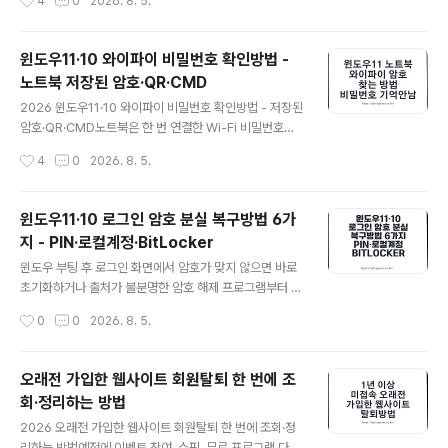
4
0
2026. 8. 5.
다시 확인합니다.2단계 크롬과 PC를 완전히 재시작합니
공유기에 연결된 기기에서 192.168.0.1 관리화면에 접속
다.3단계 updater와 policy 페이지에서 원..
하고 관리자 계정으로 로그인해야 합니다. 문제는 오래전
에 설정한 관리자 이름과 암호가 기억나지 않을 때입니다.
윈도우11·10 와이파이 비밀번호 확인방법 -
결론부터 말하면 리셋 홀이 있는 ipTIME 공유기는 관리자
노트북 저장된 암호·QR·CMD
암호를 이메일·휴대전화로 찾아주거나 화면에 표시하는 공
글 내용
식 기능이 없습니다. 다른 기기에 로그인 상태가 남아 있거
2026 윈도우11·10 와이파이 비밀번호 확인방법 - 저장된
나 브라우저·ipTIME Mobile Manager에 저장된 계정을
암호·QR·CMD노트북은 한 번 연결한 Wi-Fi 비밀번호를
확인할 수 없다면 공식 해결방법은 공장초기화입니다. 따
저장해 자동으로 접속하므로 암호를 직접 입력하지 않은
작성시간
4
0
2026. 8. 5.
라서 ‘초기화 없이 암호를 찾아준다’는 비공식 프로그램이
상태가 오래되면 새 스마트폰·태블릿·프린터를 연결할 때
나 외부 원..
기억나지 않을 수 있습니다. 이때 공유기를 바로 초기화하
기보다 이미 연결된 Windows 11·10 PC, 스마트폰 또는
윈도우11·10 로그인 암호 분실 복구방법 6가
공유기 설정에서 현재 비밀번호를 먼저 확인하는 것이 안
지 - PIN·로컬계정·BitLocker
전합니다.최신 Windows 11은 설정 앱에서 현재 연결된
글 내용
네트워크뿐 아니라 과거 저장된 Wi-Fi의 암호를 표시하고
윈도우 부팅 후 로그인 화면에서 암호가 맞지 않으면 바로
QR 코드로 공유할 수 있습니다. 해당 메뉴가 보이지 않는
초기화하거나 출처가 불분명한 암호 해제 프로그램부터 사
구형 Windows 11과 Windows 10에서는 네트워크 및
용할 필요는 없습니다. 먼저 현재 로그인 방식이 Microso
작성시간
0
0
2026. 8. 5.
공유 센터나 netsh wlan 명령을 사용하면 됩니다.3줄 ..
ft 계정, 로컬 계정, 회사·학교 계정 중 무엇인지, 입력하려
는 값이 계정 암호인지 Windows Hello PIN인지 구분하
면 대부분 공식 복구절차로 해결할 수 있습니다.특히 BitL
오래전 가입한 웹사이트 회원탈퇴 한 번에 조
ocker 장치 암호화가 켜진 PC는 복구 옵션을 실행하는
회·정리하는 방법
과정에서 48자리 복구 키를 요구할 수 있으며 여기서 중요
글 내용
한 파일이 있다면 무작정 PC 초기화를 진행하지 말고 Mic
2026 오래전 가입한 웹사이트 회원탈퇴 한 번에 조회·정
rosoft 계정, 회사·학교 계정, 출력물이나 USB에 보관된
리하는 방법예전에 이벤트 참여, 쇼핑, 무료 프로그램 다운