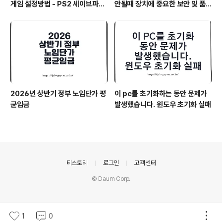
게임 설정방법 - PS2 세이브파일
안될때 장치에 중요한 보안 및 품
및 최적화
질 수정이 누락되어 있습니다
2026년 상반기 정부 노임단가 평
이 pc를 초기화하는 동안 문제가
균임금
발생했습니다. 윈도우 초기화 실패
의안내
티스토리
로그인
고객센터
© Daum Corp.
1
0