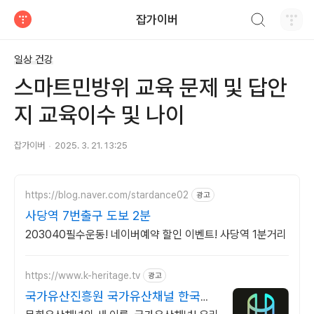
검색하기
잡가이버
티스토리
일상 건강
스마트민방위 교육 문제 및 답안
지 교육이수 및 나이
잡가이버
2025. 3. 21. 13:25
https://blog.naver.com/stardance02
광고
사당역 7번출구 도보 2분
203040필수운동! 네이버예약 할인 이벤트! 사당역 1분거리
https://www.k-heritage.tv
광고
국가유산진흥원 국가유산채널 한국의
세계유산 영상