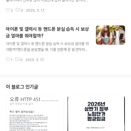
술자리에서 안주도 많이 먹었는데 집에 돌아가는 길이나
다음 날 아침 갑자기 심한 허기와 공복감을 느끼는 경우가
2
0
2025. 3. 17.
많습니다. 이것은 실제로 위가 비어 허기진 상태라기보다
는, 술이 우리 몸의 혈당을 낮추는 원리 때문입니다.음주 후
배고픔의 핵심 원인은 '저혈당'입니다. 술에 포함된 알코올
아이폰 및 갤럭시 등 핸드폰 분실 습득 시 보상
은 몸속에 들어오면 위와 장에서 흡수되어 간에서 해독되
는데 간은 원래 우리 몸에 저장된 글리코겐을 포도당으로
금 얼마를 줘야할까?
글 내용
바꾸어 에너지를 공급하는 중요한 역할을 합니다.하지만
아이폰 및 갤럭시 등 핸드폰 분실 습득 시 보상금 얼마를 줘
알코올이 몸에 들어오면 간은 우선 알코올 해독에 집중하
야할까?핸드폰을 분실했을 때, 이를 반환해 준 발견자에게
게 됩니다. 이 때문에 간의 본래 기능인 글리코겐을 포도당
사례금을 지급하는 문제는 많은 논란이 있는데 이에 대한
으로 변환하는 과정이 늦어지거나 제대로 이루어지지 못하
1
0
2025. 3. 17.
핸드폰 습득 시 법적 근거와 사례를 알아보도록 하겠습니
게 됩니다.이렇게 되면 체내의 포도당 공급이 부족..
다.유실물 법 핸드폰 보상금 지급먼저, 유실물법에 따르면
핸드폰을 반환받은 경우 발견자에게 보상금을 지급해야 합
니다.만약 핸드폰을 잃어버린 경우 핸드폰에 있는 위치추
적 기능을 통해 마지막으로 있던 위치를 확인하거나 원격
이 블로그 인기글
으로 핸드폰 잠금 및 초기화등이 가능합니다. 갤럭시 위치
추적 기능 핸드폰 분실시 찾는방법갤럭시 위치추적 기능
핸드폰 분실 시 찾는방법 삼성전자에서 출시한 갤럭시S 시
리즈나 갤럭시노트,갤럭시J등 안드로이드 기반의 핸드폰
위치추적 기능을 제공합니다. 그리고 삼성전자에서는j..