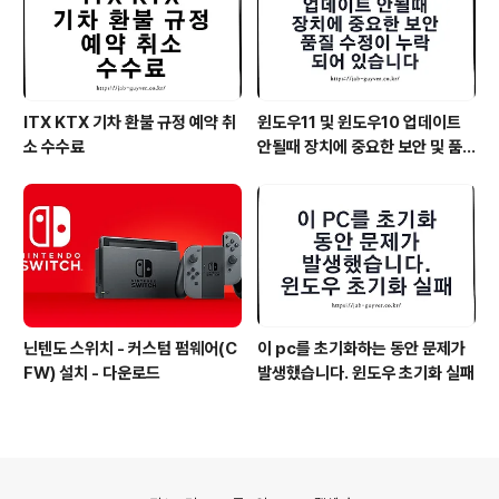
ITX KTX 기차 환불 규정 예약 취
윈도우11 및 윈도우10 업데이트
소 수수료
안될때 장치에 중요한 보안 및 품
질 수정이 누락되어 있습니다
닌텐도 스위치 - 커스텀 펌웨어(C
이 pc를 초기화하는 동안 문제가
FW) 설치 - 다운로드
발생했습니다. 윈도우 초기화 실패
의안내