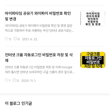
넷 익스플로러는 이제 보안업데이트가 진행되지 않기 때문
에 사용하는것을 권장하지 않으며 외부로부터 멀웨어 바이
아이피타임 공유기 와이파이 비밀번호 확인
러스나 랜섬웨어등의 바이러스에 감염될 수 있기 때문에
기존 브라우저를 사용하는 분들은 인터넷 익스플로러11 제
및 변경
글 내용
거방법을 알아보도록 하겠습니다. 참고 : [IT 리뷰/윈도우
아이피타임 공유기 와이파이 비밀번호 확인 및 변경 일반
Tip] - 인터넷 익스플로러11 다운로드 및 설치방법 윈도우
적으로 가정에서 주로 사용하는 무선 인터넷 공유기로는
10 프로그램 추가 제거 인터넷 익스플로러11을 삭제하는
아이피타임 제품을 많이 선택합니다. 아이피타임 공유기는
가장 쉬운 방법은 프로그램 추가/제거로 들어갑니다. [IT
0
0
2021. 6. 22.
여러 대의 컴퓨터를 한 대의 인터넷에 연결하거나 5GHz
리뷰/윈도우 Tip] - 윈도우10 프로..
와 2.4GHz 같은 무선 와이파이를 설정할 수 있어 매우 편
리합니다. 이런 설정 중에서도 특히 와이파이 비밀번호를
인터넷 크롬 자동로그인 비밀번호 저장 및 삭
변경하거나 설정하는 것은 중요한 작업입니다. 또한 IP 주
소 설정 등 다양한 기능을 조정할 수 있습니다. 요즘은 IPTI
제
글 내용
ME 앱을 통해 설정을 할 수 있어 편리함을 더하고 있지만,
인터넷 크롬 자동로그인 비밀번호 저장 및 삭제 Google
모바일 기기 사용이 불편한 분들은 아이피타임 관리자 주
에서 출시한 인터넷 브라우저인 구글 크롬의 경우 앞으로
소를 통해 PC를 이용하여 설정을 할 수 있습니다. 그러나
더 이상 서비스를 하지 않기로 공식 발표한 MS의 인터넷
아이피타임 관리자 페이지의 로그인 아이디나 비밀번호가
1
0
2020. 11. 1.
익스플로러 때문에 사용자가 더 급증하지 않을까 싶습니
기억나지 않는 경우나 비밀번호를..
다. 그 외에도 크롬의 단점이였던 국내 사이트의 특성상 플
래시로 제작된 사이트나 인터넷 결제에 문제가 있었지만
더 이상 플래시도 중단되고 국내 및 해외에서의 결제도 더
이상 문제가 되지 않도록 해결되었습니다. 그렇기 때문에
이 블로그 인기글
크롬 자동로그인 기능을 통해 해외사이트부터 국내 쇼핑몰