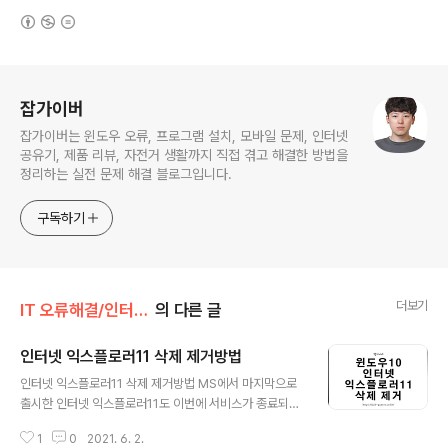
(새창열림)
로그 정보
잡가이버
잡가이버는 윈도우 오류, 프로그램 설치, 모바일 문제, 인터넷
공유기, 제품 리뷰, 자전거 생활까지 직접 겪고 해결한 방법을
정리하는 실전 문제 해결 블로그입니다.
구독하기
더보기
IT 오류해결/인터넷·공유기
의 다른 글
인터넷 익스플로러11 삭제 제거방법
글 내용
인터넷 익스플로러11 삭제 제거방법 MS에서 마지막으로
출시한 인터넷 익스플로러11도 이번에 서비스가 종료되면
서 윈도우10 사용자들은 기본 웹브라우저로 마이크로소프
1
0
2021. 6. 2.
트 엣지를 설치해서 사용해야 합니다. 서비스 종료된 인터