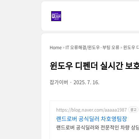
본문 바로가기
Home
IT 오류해결/윈도우·부팅 오류
윈도우 디
윈도우 디펜더 실시간 보호
잡가이버
2025. 7. 16.
https://blog.naver.com/aaaaa1987
광고
랜드로버 공식딜러 차호영팀장
랜드로버 공식딜러와 전문적인 차량 상