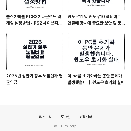
플스2 에뮬 PCSX2 다운로드 및
윈도우11 및 윈도우10 업데이트
게임 설정방법 - PS2 세이브파일
안될때 장치에 중요한 보안 및 품
및 최적화
질 수정이 누락되어 있습니다
2026년 상반기 정부 노임단가 평
이 pc를 초기화하는 동안 문제가
균임금
발생했습니다. 윈도우 초기화 실패
의안내
티스토리
로그인
고객센터
© Daum Corp.