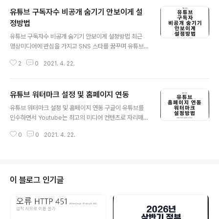
유튜브 구독자수 비공개 숨기기 안보이게 설
정방법
글 내용
유튜브 구독자수 비공개 숨기기 안보이게 설정방법 최근
영상미디어에 관심을 가지고 SNS 스타를 꿈꾸며 유튜브
를 시작하는 분들이 늘어나고 있습니다. 이는 유튜브로 인
2
0
2021. 4. 22.
한 스타성 뿐만 아니라 애드센스 연동으로 인한 광고 수익
및 제품협찬등 부가적인 수익을 버는 분들이늘어나면서 더
핫해지는거 같습니다. 이러한 유튜브의 파급력은 보통 유
유튜브 워터마크 설정 및 홈페이지 연동
튜브 구독자수 및 조회수라고 할 수 있는데 시작한지 얼마
글 내용
되지 않은 경우 자신의 유튜브 구독자수 보이는것이 단점
유튜브 워터마크 설정 및 홈페이지 연동 구글이 유튜브를
이 되는 경우가 있습니다. 그런분들을 위한 유튜브 구독자
인수하면서 Youtube는 최고의 미디어 컨텐츠로 자리매김
수 숨기기 기능에 대해 알아보도록 하겠습니다. 유튜브 구
되었습니다. 그리고 최고의 검색엔진 1위가 구글이라면 2
독정보 비공개 설정 유튜브 계정에 로그인합니다. 우측상
0
0
2021. 4. 22.
위는 유튜브라고 할 수 있을만큼 많은 미디어 자료가 넘처
단 아이콘을 선택 설정으로 들어갑니다. 그럼 자신의 유튜
나는 만큼 동영상의 저작권을 위해서 아니면 홍보를 위해
브 계정의 공개범위 설정이 가능합니다. 재생목록 및 구..
서 업로드한 자신의 영상에 워터마크를 설정하는것이 좋습
니다. 그리고 기업형 유튜브라면 홈페이지와 연동해서 홍
보효과를 극대화 할 수 있습니다. 유튜브 홈페이지 연동 가
이 블로그 인기글
장먼저 유튜브 채널을 홈페이지와 블랜딩하는 방법을 알아
보겠습니다. 유튜브 계정에 접속 후 Youtube 스튜디오로
들어갑니다. 설정항목에서 기타설정 -> 고급채널 설정으
로 들어갑니다. 이를 통해 구글 애드워즈 계정과 연동해 동