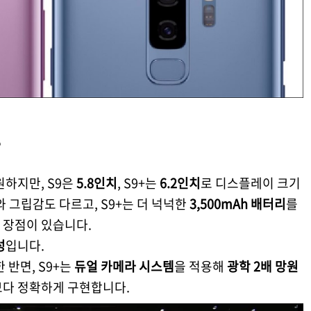
?
지원하지만, S9은
5.8인치
, S9+는
6.2인치
로 디스플레이 크기
 그립감도 다르고, S9+는 더 넉넉한
3,500mAh 배터리
를
 장점이 있습니다.
성
입니다.
 반면, S9+는
듀얼 카메라 시스템
을 적용해
광학 2배 망원
 보다 정확하게 구현합니다.