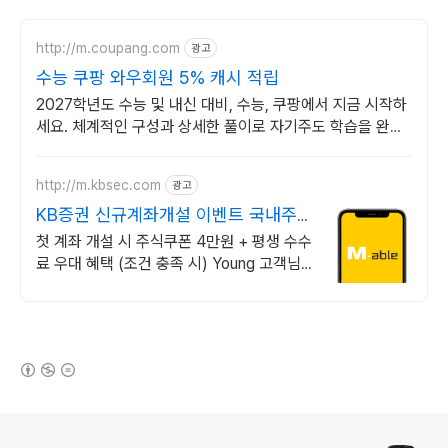
http://m.coupang.com
광고
수능 쿠팡 와우회원 5% 캐시 적립
2027학년도 수능 및 내신 대비, 수능, 쿠팡에서 지금 시작하
세요. 체계적인 구성과 상세한 풀이로 자기주도 학습을 완성
해 보세요.
http://m.kbsec.com
광고
KB증권 신규계좌개설 이벤트 국내주
식쿠폰 최대 5만원
첫 계좌 개설 시 주식쿠폰 4만원 + 평생 수수
료 우대 혜택 (조건 충족 시) Young 고객님
은 국내주식쿠폰 5만원! (1986년 이후 출생)
(새창열림)
로그 정보