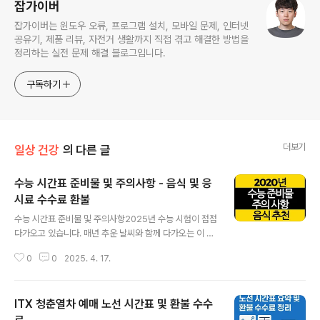
잡가이버
잡가이버는 윈도우 오류, 프로그램 설치, 모바일 문제, 인터넷
공유기, 제품 리뷰, 자전거 생활까지 직접 겪고 해결한 방법을
정리하는 실전 문제 해결 블로그입니다.
구독하기
더보기
일상 건강
의 다른 글
수능 시간표 준비물 및 주의사항 - 음식 및 응
시료 수수료 환불
글 내용
수능 시간표 준비물 및 주의사항2025년 수능 시험이 점점
다가오고 있습니다. 매년 추운 날씨와 함께 다가오는 이 중
요한 순간에는 특별한 주의와 준비가 필요합니다. 냉정한
0
0
2025. 4. 17.
마음으로 시험을 준비하고 최선을 다하는데 필요한 꿀 정
보들을 모아보았습니다. 이 정보들을 통해 안전하고 성공
적인 시험을 보낼 수 있기를 바랍니다.수능 시험일정과 시
ITX 청춘열차 예매 노선 시간표 및 환불 수수
간표 확인시험 날짜와 시간을 미리 체크하여 늦지 않게 시
험장에 도착할 수 있도록 계획을 세우세요.준비 시간을 포