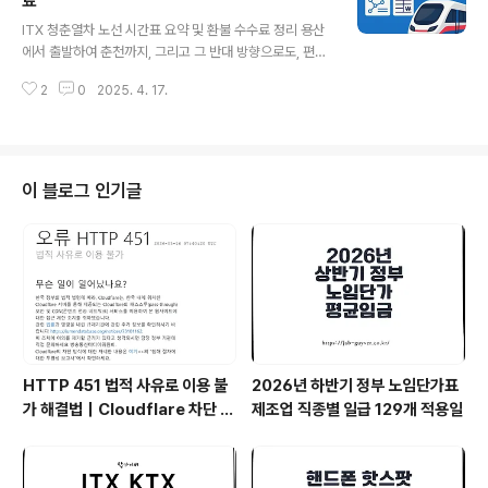
료
글 내용
함하여 시험 종료 후의 일정도 고려해야 합니다.수능 시험
ITX 청춘열차 노선 시간표 요약 및 환불 수수료 정리 용산
준비물 확인반드시 지참해야 하는 신분증과 수험표를 준비
에서 출발하여 춘천까지, 그리고 그 반대 방향으로도, 편안
하세요. 이 두 가지가 없으면 시험을 볼 수 없으며 국내에서
하고 빠르게 그리고 저렴한 경비로 이동할 수 있는 ITX 청
만 사용 가능한 신분증일 경우, 추가로 여권 또는 운전면허
2
0
2025. 4. 17.
춘열차를 이용하는 이용자들이 꾸준히 늘어나고 있습니다.
증 등을 준비해야 할 수 있습니다.필기 ..
ITX 청춘열차는 높은 만족도와 함께 여행의 새로운 방식을
제시하며, 특히 용산에서 출발하여 북한강을 따라 춘천으
로 향하는 경로는 많은 사람들에게 인기를 끌고 있습니다.
이 여정은 편안하게 창가에서 풍경을 감상하며 여행하는
이 블로그 인기글
느낌을 더해줍니다. 또한, 자전거를 즐기는 분들에게도 큰
호응을 얻고 있는데요. 춘천에서 출발하여 배후령이나 속
초로 향하는 자전거 여행이나, 서울에서 출발하여 춘천에
도착한 후 빠르고 편리하게 돌아올 수 있는 ITX를 활용하
는 분들이 늘어나고 있습니다.ITX..
HTTP 451 법적 사유로 이용 불
2026년 하반기 정부 노임단가표
가 해결법｜Cloudflare 차단 원
제조업 직종별 일급 129개 적용일
인과 VPN 추천