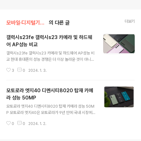
더보기
모바일·디지털기기/안드로이드
의 다른 글
갤럭시s23fe 갤럭시s23 카메라 및 하드웨
어 AP성능 비교
글 내용
갤럭시s23fe 갤럭시s23 카메라 및 하드웨어 AP성능 비
교 현대 휴대폰의 성능 경쟁은 더 이상 놀라운 것이 아니며,
그에 따라 가격 또한 상승하는 추세입니다. 이에 삼성전자
3
0
2024. 1. 3.
는 휴대폰 시장을 더욱 다양화하고자 '갤럭시S23 팬에디
션(FE)'를 국내 시장에 소개했습니다. 이 휴대폰은 갤럭시
S 시리즈의 탁월한 성능을 유지하면서도, 80만원대의 가
모토로라 엣지40 디멘시티8020 탑재 카메
격으로 소비자에게 접근성을 제공합니다. 아래에서는 갤럭
시S23 FE와 기존의 갤럭시S23과의 주요 차이점을 알아
라 성능 50MP
글 내용
봅시다. 갤럭시S23FE 포지셔닝은? 삼성전자의 갤럭시S2
모토로라 엣지40 디멘시티8020 탑재 카메라 성능 50M
3 팬에디션(FE)은 국내 시장에서도 선보이며 휴대폰 시장
P 모토로라 엣지40은 모토로라가 9년 만에 국내 시장에
을 더욱 활기차게 만들고 있습니다. 디자인 측면에서는 갤
복귀하며 선보인 보급형 스마트폰입니다. 엣지 시리즈의
럭시S23와 큰 차이가 없으나, 크기는 S23보다는 크고 S
0
0
2024. 1. 2.
최신 모델로, 엣지30의 후속 제품으로 출시되었습니다. 이
23+보다는 작은 중간 규모..
제 이 제품의 성능과 특징을 자세히 알아보겠습니다. 모토
로라 엣지40 성능 스펙 기능/스펙 모토로라 엣지40 디스