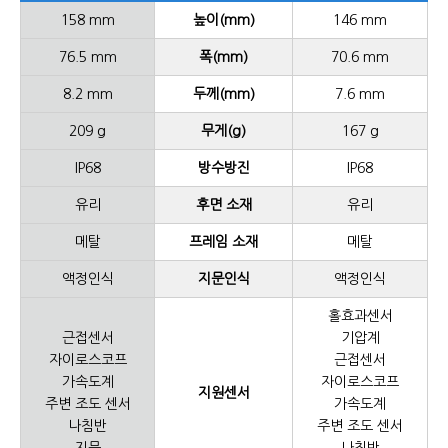
158 mm
높이(mm)
146 mm
76.5 mm
폭(mm)
70.6 mm
8.2 mm
두께(mm)
7.6 mm
209 g
무게(g)
167 g
IP68
방수방진
IP68
유리
후면 소재
유리
메탈
프레임 소재
메탈
액정인식
지문인식
액정인식
홀효과센서
근접센서
기압계
자이로스코프
근접센서
가속도계
자이로스코프
지원센서
주변 조도 센서
가속도계
나침반
주변 조도 센서