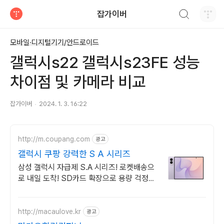
검색하기
잡가이버
티스토리
모바일·디지털기기/안드로이드
갤럭시s22 갤럭시s23FE 성능
차이점 및 카메라 비교
잡가이버
2024. 1. 3. 16:22
http://m.coupang.com
광고
갤럭시 쿠팡 강력한 S A 시리즈
삼성 갤럭시 자급제 S.A 시리즈! 로켓배송으
로 내일 도착! SD카드 확장으로 용량 걱정
끝! 선명한 대화면으로 몰입감 UP!
http://macaulove.kr
광고