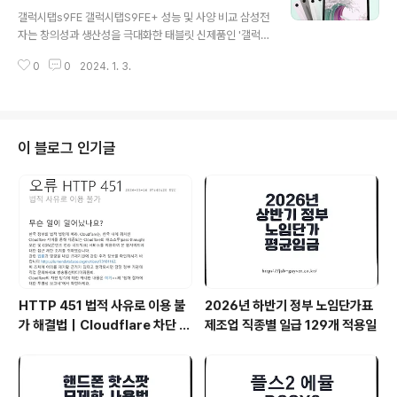
글 내용
를 지원합니다. 미디어텍은 새로운 디멘시티 7200 프로세
갤럭시탭s9FE 갤럭시탭S9FE+ 성능 및 사양 비교 삼성전
서를 소개하며, 이 칩은 TSMC의 최신 2세대 4nm 공정
자는 창의성과 생산성을 극대화한 태블릿 신제품인 '갤럭
을 사용하여 제작되었습니다. 이 프로세서는 강력한 8코어
시 탭 S9 FE'와 '갤럭시 탭 S9 FE+'를 내년 1월 3일 국내
CPU 아키텍처를 가지고 있으며, Cortex-A715..
0
0
2024. 1. 3.
출시한다. 이 두 제품은 1020 세대를 대상으로 하며, 심플
하면서도 매력적인 디자인과 S펜을 활용한 강력한 사용성
을 갖추고 있다. 중∙고등∙대학생을 대상으로 한 수업, 강의,
영상 시청 도구로 활용 가능하며, 크리에이티브한 작업 경
험과 엔터테인먼트를 선사하는만큼 두 갤럭시탭s9fe와 갤
이 블로그 인기글
럭시s9fe 성능 및 사양을 비교하고 최저가로구입할 수 있
는 다양한 할인혜택에 대해 알아본다. 갤럭시탭s9FE 제품
들은 민트, 라벤더, 그레이 3가지 색상으로 출시되며, 실버
색상은 삼성닷컴과 갤럭시 캠퍼스 스토어에서만 추가로 제
공된다. S..
HTTP 451 법적 사유로 이용 불
2026년 하반기 정부 노임단가표
가 해결법｜Cloudflare 차단 원
제조업 직종별 일급 129개 적용일
인과 VPN 추천