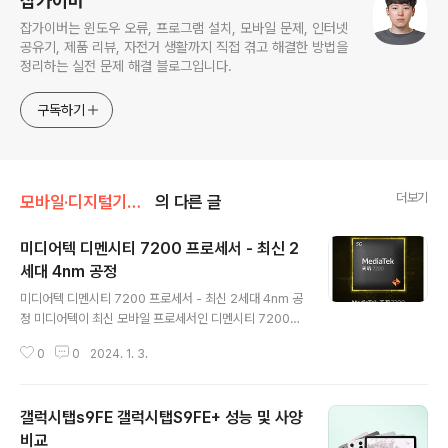
잡가이버
잡가이버는 윈도우 오류, 프로그램 설치, 모바일 문제, 인터넷
공유기, 제품 리뷰, 자전거 생활까지 직접 겪고 해결한 방법을
정리하는 실전 문제 해결 블로그입니다.
구독하기
더보기
모바일·디지털기기/안드로이드
의 다른 글
미디어텍 디멘시티 7200 프로세서 - 최신 2
세대 4nm 공정
글 내용
미디어텍 디멘시티 7200 프로세서 - 최신 2세대 4nm 공
정 미디어텍이 최신 모바일 프로세서인 디멘시티 7200을
공개했습니다. 이 프로세서는 2세대 TSMC 4nm 공정을
0
0
2024. 1. 3.
활용하여 생산되었으며, Cortex-A715 2.8GHz 2코어
및 Cortex-A510 6코어로 구성된 강력한 8코어 CPU 아
키텍처를 자랑합니다. 성능 면에서는 스냅드래곤 7 Gen1
갤럭시탭s9FE 갤럭시탭S9FE+ 성능 및 사양
보다 높은 긱벤치 성능과 함께, 쿼드코어 Arm Mali-G61
0 GPU가 제공하는 매끄러운 FHD+ 144Hz 디스플레이
비교