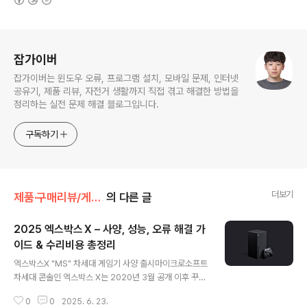
로그 정보
잡가이버
잡가이버는 윈도우 오류, 프로그램 설치, 모바일 문제, 인터넷
공유기, 제품 리뷰, 자전거 생활까지 직접 겪고 해결한 방법을
정리하는 실전 문제 해결 블로그입니다.
구독하기
더보기
제품·구매리뷰/게임 리뷰
의 다른 글
2025 엑스박스 X – 사양, 성능, 오류 해결 가
이드 & 수리비용 총정리
글 내용
엑스박스X "MS" 차세대 게임기 사양 출시마이크로소프트
차세대 콘솔인 엑스박스 X는 2020년 3월 공개 이후 꾸준
히 주목받아 왔습니다. 최신 AMD 젠2 8코어 CPU와 1
0
0
2025. 6. 23.
2 TFLOPS GPU를 기반으로, 4K 120fps 게임 지원과