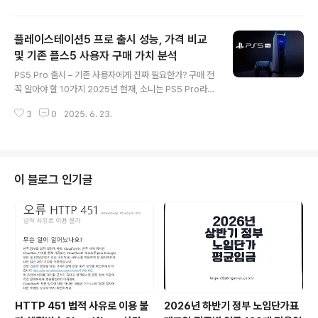
놀라운 로딩 속도를 자랑하는 이 기기는 '벨로시티 아키텍
처'와 ‘VRS 기술’, ‘다이내믹 리턴스 인풋’ 등 최신 기술을
플레이스테이션5 프로 출시 성능, 가격 비교
도입해 전용 최적화를 이뤄냈습니다.특히 16GB 메모리 구
성 중 대부분을 GPU에 할당하고, 1TB NVMe SSD를 탑
및 기존 플스5 사용자 구매 가치 분석
글 내용
재함으로써 기존 Xbox One 대비 최대 8배 빠른 처리 능
PS5 Pro 출시 – 기존 사용자에게 진짜 필요한가? 구매 전
력과 약 40초 단축된 로딩 속도를 기록했습니다. 고성능
꼭 알아야 할 10가지 2025년 현재, 소니는 PS5 Pro라는
하드코어 게이머는 물론, 차세대 콘솔 사용자 모두가 주목
이름으로 기존 PS5의 퍼포먼스를 한 단계 끌어올린 새로
할 만한 기기지만, 새롭게 접하는 분들을 위해 자주 발생..
3
0
2025. 6. 23.
운 모델을 선보였습니다. PS5 Slim과 디지털 에디션이 주
류를 이루던 시장에서, PS5 Pro는 고사양 게이머를 위한
프리미엄 옵션으로 부상하고 있습니다.특히 그래픽 처리
능력과 메모리 속도 향상, 더 넉넉해진 저장 용량, 그리고
강화된 레이 트레이싱 성능까지... 모든 것이 기존 PS5와
이 블로그 인기글
는 분명한 차이를 만들어내고 있죠.하지만 성능 향상이 곧
바로 구매 가치로 이어질 수 있을까요? 이미 PS5를 보유
하고 있는 사용자라면, 업그레이드에 앞서 신중한 판단이
필요합니다. 이번 글에서는 PS5 Pro의 핵심 스펙과 기능
을 짚..
HTTP 451 법적 사유로 이용 불
2026년 하반기 정부 노임단가표