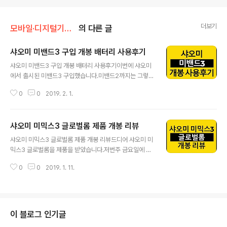
더보기
모바일·디지털기기/샤오미·중국폰
의 다른 글
샤오미 미밴드3 구입 개봉 배터리 사용후기
글 내용
샤오미 미밴드3 구입 개봉 배터리 사용후기이번에 샤오미
에서 출시된 미밴드3 구입했습니다.미밴드2까지는 그렇게
구입이 땡기지가 않았는데요 저는 기존에 삼성의 기어핏과
0
0
2019. 2. 1.
국내의 중소기업 제품 두개를 사용했었습니다. 삼성을 그
리 좋아하진 않지만 6~7만원대의 중소기업 제품보다는 확
실히 기어핏이 좋다는것을 사용하면서 느꼈습니다. 디스플
샤오미 미믹스3 글로벌롬 제품 개봉 리뷰
레이 시인성과 터치감 그리고 사용성에 따른 자동 모드 변
글 내용
경이 확실히 중소기업제품보다는 좋다는 생각이 들었는데
샤오미 미믹스3 글로벌롬 제품 개봉 리뷰드디어 샤오미 미
요 하지만 두 제품모두의 단점이라고 한다면 배터리의 노
믹스3 글로벌롬을 제품을 받았습니다.저번주 금요일에 기
예가 된다는 부분입니다. 기본적으로 하루 + 반나절 정도
어베스트를 통해 구입했으며 주말 제외 3일이라는 빠른 시
의 스펙으로 배터리 충전은 빨라 잠깐 샤워할때나 식사할
0
0
2019. 1. 11.
간에 받았습니다. 생각보다 이렇게 빨리 받을 수 있다니 기
때만으로 많은양의 충전을 할 수 있다는것인데 이렇게 짜
분이 좋네요!! 저는 DHL 로 주문했으며 할인코드와 함께
투리 시간에 스마트밴드를 탈거해 충전한다느것도 참으로
관세 5만7천원정도들어 62만원정도에 구입을 했습니다.
귀찮은 ..
제품의 구입방법 및 할인코드는 아래 포스팅을 참고하세요
샤오미 미믹스3 글로벌롬 출시 할인코드 구입기샤오미 미
이 블로그 인기글
믹스3 성능 스펙 정보 제품의 사양은 샤오미 미믹스3 6G