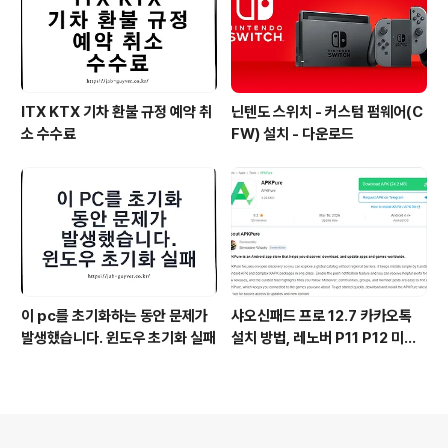
ITX KTX 기차 환불 규정 예약 취
닌텐도 스위치 - 커스텀 펌웨어(C
소 수수료
FW) 설치 - 다운로드
이 pc를 초기화하는 동안 문제가
샤오신패드 프로 12.7 카카오톡
발생했습니다. 윈도우 초기화 실패
설치 방법, 레노버 P11 P12 미패
드5 패드6 포함
의안내