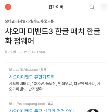
검색하기
잡가이버
티스토리
모바일·디지털기기/샤오미·중국폰
샤오미 미밴드3 한글 패치 한글
화 펌웨어
잡가이버
2019. 2. 13. 17:50
https://87dc.com/
광고
샤오미미밴드 휴먼기프트
샤오미배터리, 100%정품보장, 인쇄무료, 다량악세사리, 샤
오미미밴드, 납기정확
http://m.coupang.com
광고
샤오미미밴드 쿠팡 배터리 걱정 없이