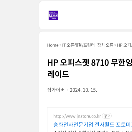
본문 바로가기
Home
IT 오류해결/프린터·장치 오류
HP 오
HP 오피스젯 8710 무
레이드
잡가이버
2024. 10. 15.
http://www.jnstore.co.kr
광고
승화전사전문기업 전사월드 포토머