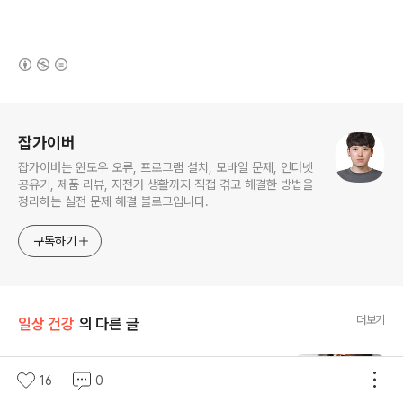
(새창열림)
로그 정보
잡가이버
잡가이버는 윈도우 오류, 프로그램 설치, 모바일 문제, 인터넷
공유기, 제품 리뷰, 자전거 생활까지 직접 겪고 해결한 방법을
정리하는 실전 문제 해결 블로그입니다.
구독하기
더보기
일상 건강
의 다른 글
전자담배와 액상담배 차이점 궐련형 니코틴
16
0
발암물질 유해물질 건강?
글 내용