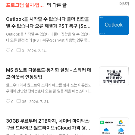
더보기
프로그램 설치·업무툴/원드라이브, 원노트
의 다른 글
Outlook을 시작할 수 없습니다 폴더 집합을
열 수 없습니다 오류 해결과 PST 복구 (Scan
글 내용
Pst.exe)
Outlook을 시작할 수 없습니다 폴더 집합을 열 수 없습니
다 오류 완전 정리 (PST 복구·ScanPst 사용법)업무 중에
갑자기 Outlook이 멈추면서 “Outlook을 시작할 수 없습
0
0
2026. 2. 14.
니다. 폴더 집합을 열 수 없습니다.”라는 메시지가 뜨면 꽤
당황하게 됩니다. 특히 PST 데이터 파일을 추가해 놓은 상
태에서 이런 일이 생기면, 메일이 모두 날아간 건 아닌지 걱
MS 원노트 다운로드·동기화 설정 - 스티커 메
정부터 들죠. 여기서는 실제로 자주 발생하는 이 오류가 어
떤 상황에서 나타나는지, 그리고 손상된 PST를 안전하게
모·아웃룩 연동방법
글 내용
복구하고 Outlook을 다시 열 수 있는 방법을 차근차근 정
윈도우11에서 원노트와 스티커 메모를 함께 쓰는 이유윈도
리해 보겠습니다.내용은 주로 Outlook 2016, 2019, 20
우에서 간단한 전화번호나 오늘 할 일을 적을 때는스티커
21, Microsoft 365 구독형 Outlook 기준이며, Windo
메모가 가장 빠릅니다.반면 회의내용, 업무 매뉴얼, 제품자
ws 10과 Windows..
0
35
2026. 7. 31.
료와 이미지,PDF 필기처럼 나중에 체계적으로 다시 찾아
야 하는 내용은Microsoft OneNote가 더 잘 맞습니다.
두 앱은 역할이 다르지만 같은 Microsoft 계정으로 로그
30GB 무료부터 2TB까지, 네이버 마이박스·
인하면PC와 스마트폰, 태블릿과 웹에서 메모를 이어서 확
인할 수 있습니다.저라면 잠깐 떠오른 생각은 스티커 메모
구글 드라이브·원드라이브·iCloud 가격·용량
글 내용
에 적고,계속 보관할 내용은 원노트 전자필기장으로 옮겨
비교