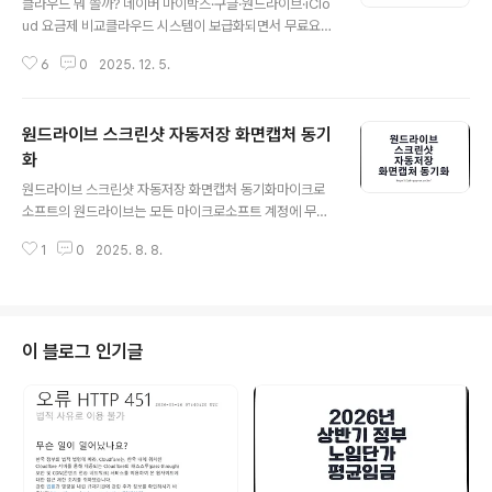
클라우드 뭐 쓸까? 네이버 마이박스·구글·원드라이브·iClo
정리할 것 같습니다.OneNote 전자필기장과 Sticky Not
ud 요금제 비교클라우드 시스템이 보급화되면서 무료요금
es는 같은 메모 형식이 아닙니다.같은 Microsoft 계정에
제로 제공되는 용량만 잘 골라도 넉넉하게 사용이 가능하
서 함께 확인할 수 있지만,스티커 메모가 자동으로 특정 O
6
0
2025. 12. 5.
며, 네이버에서 제공하는 네이버 Mybox와 마이크로소프
neNote ..
트에서 제공하는 원드라이브(OneDrive), 구글에서 제공
하는 구글드라이브(구글포토 연동)뿐만 아니라 아이클라우
원드라이브 스크린샷 자동저장 화면캡처 동기
드(iCloud+), 드롭박스(Dropbox) 등 선택지도 많아졌
습니다. 각 서비스별 기본 무료용량과 유료 요금제, 특징을
화
글 내용
기준으로 최신 요금 기준으로 정리해 보았습니다.무료 제
원드라이브 스크린샷 자동저장 화면캡처 동기화마이크로
공용량 비교많은 사람들이 활용하고 있는 클라우드 서비스
소프트의 원드라이브는 모든 마이크로소프트 계정에 무료
중에서 가장 대표적인 것들이 바로 구글 드라이브, 네이버
로 제공되는 5GB의 클라우드 저장소를 통해 윈도우 사용
클라우드 마이박스, 원드라이브이며, 여기에 iCloud+와
1
0
2025. 8. 8.
자들에게 편리한 클라우드 서비스를 제공합니다. 특히, 원
Dropbox까지 더해지면 개..
드라이브는 스크린샷을 자동으로 저장하고 클라우드에 동
기화할 수 있는 기능을 제공하여 사용자들에게 간편한 백
업 솔루션을 제공하고 있습니다.이제, 사용자가 스크린샷
을 자동으로 저장하고 클라우드에 동기화하는 방법을 알아
이 블로그 인기글
보겠습니다.먼저, 작업 표시줄 원드라이브 아이콘을 클릭
한 후, 톱니바퀴(도움말 & 설정)를 클릭합니다.여기서 '설
정'을 선택하고, '동기화 및 백업' 탭으로 이동합니다.그리
고 '캡처한 스크린샷을 원드라이브에 저장' 옆의 스위치를
'켜기'로 변경합니다. 이제, Alt-프린트 스크린 또는 ..