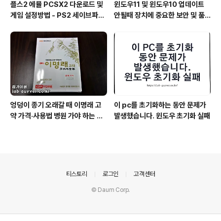
플스2 에뮬 PCSX2 다운로드 및
윈도우11 및 윈도우10 업데이트
게임 설정방법 - PS2 세이브파일
안될때 장치에 중요한 보안 및 품
및 최적화
질 수정이 누락되어 있습니다
엉덩이 종기 오래갈 때 이명래 고
이 pc를 초기화하는 동안 문제가
약 가격·사용법 병원 가야 하는 기
발생했습니다. 윈도우 초기화 실패
준
의안내
티스토리
로그인
고객센터
© Daum Corp.