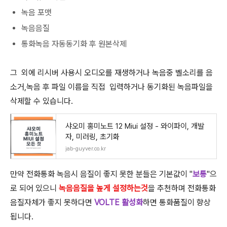
녹음 포맷
녹음음질
통화녹음 자동동기화 후 원본삭제
그 외에 리시버 사용시 오디오를 재생하거나 녹음중 벨소리를 음
소거,녹음 후 파일 이름을 직접 입력하거나 동기화된 녹음파일을
삭제할 수 있습니다.
샤오미 홍미노트 12 Miui 설정 - 와이파이, 개발
자, 미러링, 초기화
jab-guyver.co.kr
만약 전화통화 녹음시 음질이 좋지 못한 분들은 기본값이 "
보통
"으
로 되어 있으니
녹음음질을 높게 설정하는것
을 추천하며 전화통화
음질자체가 좋지 못하다면
VOLTE 활성화
하면 통화품질이 향상
됩니다.