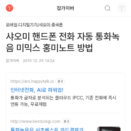
검색하기
잡가이버
티스토리
모바일·디지털기기/샤오미·중국폰
샤오미 핸드폰 전화 자동 통화녹
음 미믹스 홍미노트 방법
잡가이버
2019. 12. 29. 14:26
https://ars.happytalk.io
광고
인터넷전화, AI로 파워업!
통화가 글자로 분석되는 클라우드 IPCC, 기존 전화에 즉시
연동 가능, 무료체험
http://www.bestsokgi.com
광고
통화녹음은 서초베스트 카드결제가능