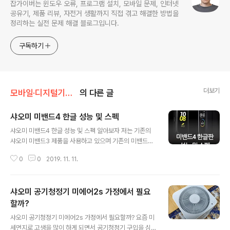
잡가이버는 윈도우 오류, 프로그램 설치, 모바일 문제, 인터넷
공유기, 제품 리뷰, 자전거 생활까지 직접 겪고 해결한 방법을
정리하는 실전 문제 해결 블로그입니다.
구독하기
더보기
모바일·디지털기기/샤오미·중국폰
의 다른 글
샤오미 미밴드4 한글 성능 및 스펙
글 내용
샤오미 미밴드4 한글 성능 및 스펙 알아보자 저는 기존의
샤오미 미밴드3 제품을 사용하고 있으며 기존의 미밴드2
에 비해 미밴드3가 디스플레이 가독성과 인터페이스 기능
0
0
2019. 11. 11.
등이 대폭 개선되어 구매했었는데 이번 샤오미 미밴드4 또
한 기존작을 뒤집어 엎을만큼 잘 나와서 많은 인기를 끌고
있습니다. 샤오미 미밴드의 가장큰 매력이라고 한다면 저
샤오미 공기청정기 미에어2s 가정에서 필요
렴한 가격에 비해 깔끔한 인터페이스와 긴 배터리 시간 그
리고 높은 호환성 제품들이 있다는 점일 거 같은데요 이번
할까?
글 내용
에 출시한 미밴드4 정보를 알아보도록 하겠습니다. 샤오미
샤오미 공기청정기 미에어2s 가정에서 필요할까? 요즘 미
미밴드3 리뷰 샤오미 미밴드3 구입 개봉 배터리 사용후기
세먼지로 고생을 많이 하게 되면서 공기청정기 구입을 심