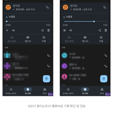
샤오미 홍미노트10 통화녹음 기록 확인 및 전송