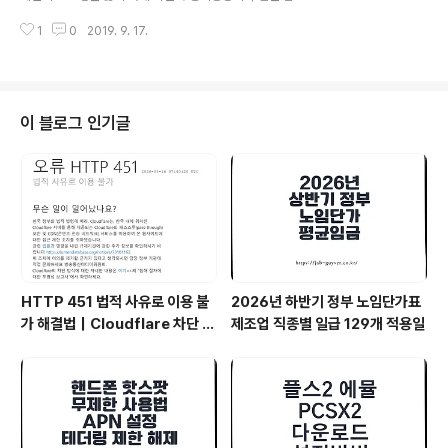
샤오미 미밴드3 한글 패치 한글화 펌웨어 샤오미 미밴드4
히 고민하게 되었습니다. 이걸 굳이 사야할까? 말아야 할
성능 강력해진 아몰레드 터치 스크린 이번 샤오미 미밴드4
1
0
2019. 9. 17.
까? 이점이 궁금했고 구입하게 되면 확실히 좋아질까? 필
를 가장 끌리는 부분 중 하나가 바로 풀 컬..
터 구입이 배보다 배꼽이 더 큰 거 아닐까 등등의 고민을 하
다가 우선은 가성비가 좋은 샤오미 미에어2s 제품으로 구
입을 해봤습니다. 제품은 국내에서 구입해도 별차이는 없
는데 샤오미 제품은 큐텐에서 구입하는 게 조금 저렴한 편
이 블로그 인기글
인 거 같습니다. 샤오미 미에어2s 개봉 작은 제품을 살까
고민하다가 이왕 사는 거 몇만 원 더 주고 조금 더 큰 미에
어2s 제품으로 구입했는데 박스가 생각보다 커서 놀랐습
니다. 직구품답게 박스는 살짝 누더기가 되어 왔지만 제품
에는 하자가 없었네요 박스를 개봉하면 본체..
HTTP 451 법적 사유로 이용 불
2026년 하반기 정부 노임단가표
가 해결법｜Cloudflare 차단 원
제조업 직종별 일급 129개 적용일
인과 VPN 추천