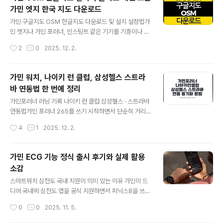
결됩니다.아래 내용은 예전에 정리해 둔 내용을 바탕으로,
가민 엣지 한국 지도 다운로드
가민 스트라바 연동과 가민 익스프레스 설치, 그리고 GPX·
글 내용
TCX 코스 파일을 가민에 넣는 방법을 지금 기준에 맞게 다
가민 구글지도 OSM 한글지도 다운로드 및 설치 설정법가
시 정리한 것입니다. 처음 가민을 쓰는 분들도, 이미 쓰고
민 엣지나 가민 포러너, 인스팅트 같은 기기를 기흥이나 A
있지만 세팅이 뒤죽박죽인 분들도 한 번 천천히 따라가면
RX에서 구입하면, 기본으로 한글 지도 맵을 제공하는 경우
작성시간
2
0
2025. 12. 2.
서 정리해 두면 이후에는 정말 손댈 일이 거의 없습니다.가
가 많습니다. 자전거 전용 도로나 자잘한 샛길까지 어느 정
민의 장점은 한 번만 세팅해두면..
도 잘 나오긴 하지만, 막상 써 보면 업데이트 속도가 느리거
나 세부 도로가 빠져있는 경우도 종종 보이죠.특히 국내 수
가민 워치, 나이키 런 클럽, 삼성헬스 스트라
입사가 직접 만드는 한글 지도는 정식 지도 회사가 아니라,
바 연동법 한 번에 정리
대부분 구글 지도·OSM 데이터를 기반으로 가공해서 만드
글 내용
는 방식이라 완성도와 갱신 속도에서 아쉬운 느낌이 들 때
가민포러너 러닝 기록 나이키 런 클럽 삼성헬스 · 스트라바
가 있습니다. 가민엣지 1040 솔라 와츠 지도 맵 다운로드
연동법가민 포러너 265를 쓰기 시작하면서 단순히 거리만
및 컴퓨터 설치 - 노랗It월드가민에서 출시한 사이클링 컴
보는 것보다, 앱마다 있는 챌린지나 포인트까지 챙기고 싶
작성시간
4
1
2025. 12. 2.
퓨터인 가민엣지 1040 솔라 / 가민엣지 1040을 보상판매
다는 생각이 들었습니다. 예전에는 삼성헬스로만 달렸다
로 구입했으며 기본 ..
면, 이제는 나이키 런 클럽 챌린지도 참여하고 싶고, 스트라
바 세그먼트 순위도 신경 쓰이고, 삼성헬스 포인트도 그냥
가민 ECG 기능 정식 출시 후기와 실제 활용
두기 아까운 상황이죠. 그러다 보니 자연스럽게 “가민에서
소감
찍은 러닝 기록을 한 번에 다 보내는 방법”을 찾게 됩니다.
글 내용
2026년 기준으로 가민 워치를 중심에 두고 Garmin Co
스마트워치 심전도 국내 지원이 의미 있는 이유 가민이 드
nnect → Strava → Nike Run Club · Samsung Heal
디어 국내에 심전도 앱을 공식 지원하면서 피닉스8을 쓰는
th 순서로 이어 주면 대부분의 러닝 기록을 자동으로 보내
입장에서 가장 원하던 기능이 자연스럽게 포함됐다.이전에
작성시간
0
0
2025. 11. 5.
면서도 관리가 꽤 깔끔해집니다. 필요 앱은 딱 네 가지입..
는 센서가 있는데도 식약처 인증 문제 때문에 정식으로 쓸
수 없었고 여러 우회 팁들이 공유되곤 했는데 이제 그런 과