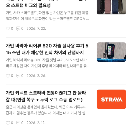
ect 동기화는 되는데펌웨어 설치가 미뤄지는 일을 여러 번
오 스트랩 비교와 필요성
경험했습니다.이럴 때는 무조건 초기화하기보다 Garmin
글 내용
Connect, Wi-Fi,Garmin Express 중 어떤 경로로 업
가민 서카 스마트밴드, 화면 없는 가민은 누구를 위한 제품
데이트되는 기기인지 먼저 확인해야 합니다.모델과 세대에
일까?가민이 처음으로 화면이 없는 스마트밴드 CIRQA S
따라 지원하는 업데이트 방식과 메뉴 이름이 다르기 때문
mart Band, 국내명 서카 스마트밴드를 공개했습니다. 시
작성시간
0
0
2026. 7. 22.
입니다.가민 업데이트 문제 핵심 요약스마트폰 연결형 기
간을 확인하거나 메시지 알림을 보는 제품이 아니라, 하루
기는 Garmin Co..
종일 심박수·수면·스트레스·운동·회복 데이터를 조용히 기
록하고 결과는 Garmin Connect 앱에서 확인하는 형태
가민 바리아 리어뷰 820 자출 실사용 후기 5
입니다.처음 사진을 봤을 때 가장 먼저 떠오르는 제품은 W
15 쓰던 내가 체감한 인식 차이와 단점까지
HOOP이었습니다.다만 서카는 WHOOP처럼 매년 멤버
글 내용
십을 유지해야 기본 분석을 보는 구조가 아니라, 가민의 기
가민 바리아 리어뷰 820 자출 첫날 후기, 515 쓰던 내가
본 건강·피트니스 지표는 별도 구독 없이 Garmin Conne
바로 체감한 차이 가민이 후방 레이더와 테일라이트를 묶
ct에서 확인할 수 있다는 차이가 있습니다.저처럼 가민 엣
은 신형 모델 ‘바리아 리어뷰 820(Varia RearVue 82
작성시간
0
0
2026. 2. 26.
지와 파워미터를 사용해 자전거를 타고, 러닝과 수면·회복
0)’을 내놨습니다. 저는 원래 바리아 515를 꽤 오래 자출
데이터를 Garmi..
(자전거 출퇴근)에서 굴렸고, 보조로 Fly6Pro까지 같이 쓰
던 사람입니다. 그런데 515가 배터리 수명이 애매해지고
가민 커넥트 스트라바 연동이끊기고 안 올라
(그래도 영하에서 2시간 이상은 버티긴 했어요), Fly6Pro
갈 때(연결 복구 + 누락 로그 수동 업로드)
는 블박 기능이 고장 나버리면서 “이 조합을 계속 끌고 가
글 내용
는 게 맞나” 싶더라고요. 그래서 515는 라이트 끄고 레이
출근 라이딩은 문제없이 올라갔는데, 퇴근 이후 기록부터
더만 켜서 쓰고, Fly6Pro는 low pulse 정도로 억지로 버
갑자기 멈추는 경우가 있습니다. 이때는 내 기기나 앱 설정
티는 운영을 했습니다. 가민 바리아 사이클링 후방 라이트
이 망가졌다기보다 가민 ↔ 스트라바 서버 쪽 연동이 흔들
작성시간
0
0
2026. 2. 12.
레이더 블랙박스 RCT715, 블랙, 1개 - ..
리면서 권한이 풀리는 패턴이 자주 보입니다.증상부터 확
인: “연결된 앱”에서 스트라바가 사라진 상태가민 커넥트