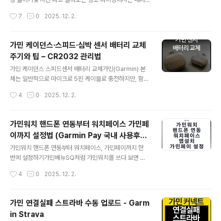
고, Garmin Connect 앱과 각종 연동 서비스도 조금씩
리가 크게 신경 쓰이지 않지만, 랜도너처럼 10시간 이상 달
작성시간
7
0
2025. 12. 2.
메뉴 구조가 바뀌었습니다. 다만 기본 원리는 크게 달라지
리는 장거리 코스에서는 상황이 완전히 달라집니다. 특히
지 않아서 핵심만 제대로 잡아두..
Garmin Edge처럼 GPS, 지도, 각종 센서 데이터를 동시
에 처리하는 기기는 생각보다 전력 소모가 많아서, 코스 후
가민 케이던스·스피드·심박 센서 배터리 교체
반부에 배터리가 꺼져 버리면 그날의 기록뿐 아니라 네비
주기와 팁 – CR2032 관리법
게이션까지 한 번에 사라져 버리죠.요즘은 Edge 1040 S
글 내용
olar처럼 태양광 충전을 지원하는 모델도 있지만, 모든 라
가민 케이던스 스피드센서 배터리 교체가민(Garmin) 본
이더가 이런 플래그십 모델을 쓰는 건 아니고, 여전히 많은
체는 일반적으로 마이크로 5핀 케이블로 충전하지만, 함께
분들이 130/530/830/1030 같은 구형·중급 모델을 함께
사용하는 케이던스 센서, 스피드 센서, 심박계는 모두 CR2
작성시간
4
0
2025. 12. 2.
사용하고 있습니다.그래서 지금 가지고 있는 가민을 어떻
032 리튬 배터리를 사용합니다.배터리 수명은 주로 라이
게 설정하느냐가..
딩 빈도나 사용 시간에 따라 달라지지만, 보통 6개월에 한
번 정도 교체해주는 게 적절한 주기입니다. 특히 자주 장거
가민워치 핸드폰 연동부터 워치페이스 가민페
리 라이딩을 하거나 센서를 상시 연결해 사용하는 경우에
이까지 설정법 (Garmin Pay 국내 사용후
는 더 빨리 방전될 수 있습니다.배터리를 교체할 때는 배터
글 내용
기)
리 캡 내부의 고무 실링도 함께 점검해주는 것이 중요합니
가민워치 핸드폰 연동부터 워치페이스, 가민페이까지 한
다. 이물질이나 땀, 먼지가 끼어 있는 경우가 많은데, 씰링
번에 설정하기가민베뉴SQ처럼 가민워치를 쓰다 보면 단
이 오염되면 생활방수나 먼지 차단 성능이 떨어질 수 있으
순히 운동 기록만 보는 걸 넘어서, 핸드폰과 연동해서 데이
작성시간
4
0
2025. 12. 2.
므로 매 교체 시마다 깔끔하게 세척해주는 걸 추천드립니
터 분석을 하고 워치페이스와 앱까지 내 스타일대로 꾸미
다. 암밴드 심박계 와후 티커핏 ..
고 싶어집니다. 여기에 더해 가민페이 결제까지 활용하면
운동할 때 휴대폰이나 지갑을 따로 들고 다니지 않아도 돼
가민 연결실패 스트라바 수동 업로드 - Garm
서 확실히 생활 편의성이 올라가죠. 가민엣지 같은 사이클
in Strava
링 컴퓨터를 같이 쓰는 경우에도, 스마트워치와의 연동 방
글 내용