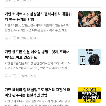
4
0
2026. 1. 5.
어질 수 있습니다.그래서 오늘은 가민 포러너 초기화, 가민
워/케이던스/심박)까지 한 번에 묶여 있어서, 한 번 꼬이면
피닉스 초기화,..
먹통·GPS 수신 지연·배터리 광탈 같은 증상이 연달아 나오
기도 합니다. 이럴 때 가장 빠르게 정리되는 선택지가 공장
가민 커넥트 <-> 삼성헬스 갤럭시워치 애플워
초기화(Factory Reset)인데, 초기화만 하고 끝내면 오히
치 연동 동기화 방법
려 스트라바, 코스, 센서, 지도까지 다시 맞추느라 시간이
글 내용
더 들죠.여기서는 가민엣지 공장초기화를 하기 전에 챙겨
가민 커넥트 삼성헬스 갤럭시워치 애플워치 연동 동기화
야 할 백업부터, 초기화 후 “바로 다시 타는 상태”로 만드는
방법갤럭시워치를 쓰면 대부분 운동 기록과 수면, 체중 같
핵심 설정, 그리고 자주 터지는 오류(부트 루프/연결 문제/
은 정보가 삼성헬스로 모이고, 가민 워치나 가민 엣지 시리
작성시간
9
0
2025. 12. 3.
배터리 문제)까지 한 번에 묶어 정리했습니다.가민 엣지 라
즈를 쓰면 가민 커넥트로 데이터가 쌓이게 됩니다. 여기에
인업..
애플워치까지 같이 쓰는 사람들은 Apple Health와 애플
피트니스 앱까지 추가되면서, 어느 순간 내 운동 기록이 여
가민 핸드폰 연결 페어링 방법 - 엣지,포러너,
러 앱으로 쪼개져 버리는 상황을 경험하게 됩니다.문제는
피닉스,비보,인스팅트
이렇게 나뉜 기록을 한눈에 보기 어렵다는 점입니다.가민
글 내용
커넥트와 삼성헬스, 애플워치와 Apple Health 사이가 공
가민 핸드폰 연결 페어링 완전 정리 – 엣지·포러너·피닉스·
식적으로 직접 연결되어 있지 않다 보니, 가민에서 달린 기
비보·인스팅트마라톤, 자전거, 수영, 트라이애슬론까지 챙
록은 가민 커넥트에만 남고, 갤럭시워치로 잰 걸음수와 체
기다 보면 자연스럽게 가민 시리즈 하나쯤은 사용하게 됩
작성시간
3
1
2025. 12. 2.
중은 삼성헬스에만 갇혀 있는 느낌이죠. 그래서 많은 분들
니다. 요즘은 러닝이나 사이클링뿐 아니라 일상 활동, 수면,
이 스트라바나 구글 피트(..
스트레스, 심박, GPS 기록까지 전부 스마트워치에서 관리
하다 보니, 시계 성능만큼 중요한 것이 바로 가민과 핸드폰
가민 배터리 절약 설정으로 장거리 자전거 라
연결입니다.특히 엣지·포러너·피닉스·비보·인스팅트처럼
이딩 완주하는 현실적인 방법
시리즈가 다양하다 보니 처음 페어링을 시도할 때 어디서
글 내용
부터 손대야 할지 헷갈릴 수밖에 없죠.2026년 기준으로
가민 엣지 배터리 절약 설정으로 장거리 자전거 라이딩 걱
가민 라인업도 계속 업데이트되면서 신형 모델이 늘어나
정 줄이기몇 시간 타고 돌아오는 평소 라이딩에서는 배터