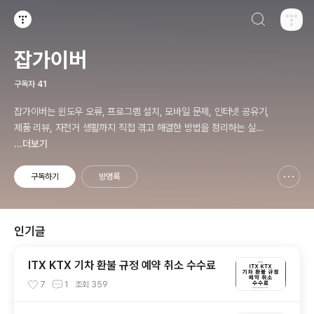
검색하기
티스토리
잡가이버
구독자
41
잡가이버는 윈도우 오류, 프로그램 설치, 모바일 문제, 인터넷 공유기,
제품 리뷰, 자전거 생활까지 직접 겪고 해결한 방법을 정리하는 실전
문제 해결 블로그입니다.
...더보기
구독하기
방명록
신고하기 레이어
열기
인기글
ITX KTX 기차 환불 규정 예약 취소 수수료
7
1
조회
359