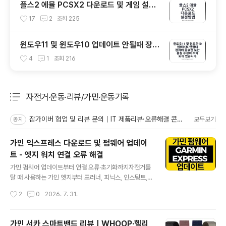
플스2 에뮬 PCSX2 다운로드 및 게임 설정
방법 - PS2 세이브파일 및 최적화
17
2
조회
225
윈도우11 및 윈도우10 업데이트 안될때 장치
에 중요한 보안 및 품질 수정이 누락되어 있습
4
1
조회
216
니다
자전거·운동·리뷰/가민·운동기록
분류 전체보기
주요 글 목록
잡가이버 협업 및 리뷰 문의｜IT 제품리뷰·오류해결 콘텐츠·자전거 장비
모두보기
공지
가민 익스프레스 다운로드 및 펌웨어 업데이
트 - 엣지 워치 연결 오류 해결
글 내용
가민 펌웨어 업데이트부터 연결 오류·초기화까지자전거를
탈 때 사용하는 가민 엣지부터 포러너, 피닉스, 인스팅트,베
뉴와 어프로치까지 가민 기기는 소프트웨어 업데이트를 통
작성시간
2
0
2026. 7. 31.
해센서 안정성, GPS 수신, 배터리 관리와 각종 기능이 개
선됩니다.저도 가민 엣지를 오랫동안 사용하면서 라이딩을
시작하려는 순간업데이트 알림이 뜨거나, Garmin Conn
가민 서카 스마트밴드 리뷰｜WHOOP·헬리