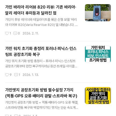
에서 자동 업로드가 멈췄다면, 먼저 연결 자체가 살아있는
가민 바리아 리어뷰 820 리뷰: 기존 바리아·
지부터 보셔야 합니다.특히 오류가 난 시점 전후로 가민 커
알리 레이더 후미등과 달라진 점
넥트의 연결 목록에서 Strava가 통째로 안 보이는 경우가
글 내용
많습니다.위처럼 Strava가 목록에서 빠져 있으면, 기록이
가민이 후방 레이더와 테일라이트를 묶은 신형 모델 ‘바리
업로드되지 않는 건 자연스러운 결과입니다. 연결이 끊겼
아 리어뷰 820(Varia RearVue 820)’을 내놨습니다. 기
는데도 라이딩은 정상 저장되기 때문에, “기록이 날아간 것
존 바리아 라인업(레이더 전용/레이더+라이트/레이더+카
작성시간
1
0
2026. 2. 11.
같다”는 느낌이 들 수 있습니다. 실제로는 전송 경로만 막
메라)과, 알리에서 흔히 보이는 유사 레이더 후미등을 함께
힌 상태인 경우가 많습니다.어제..
놓고 무엇이 달라졌는지, 그리고 좋아진 점과 아쉬운 점을
정리해드립니다.리어뷰 820 겨냥한 상황출퇴근 코스처럼
가민 워치 초기화 총정리 포러너·피닉스·인스
차로가 자주 갈라지고, 뒤 차량이 언제·어느 라인으로 추월
팅트 공장초기화 복구
할지 읽기 어려운 구간에서 존재감이 커집니다.미러만으로
글 내용
는 놓치기 쉬운 접근을 레이더로 먼저 잡아 엣지(Edge)나
가민 워치 초기화 방법 총정리 – 포러너·피닉스·인스팅트
전용 앱에 일정한 형태로 띄우는 방식입니다.그래블·지방
공장초기화부터 완전 복구까지러닝·등산·트레일·사이클링
국도처럼 차량 속도 편차가 큰 곳에서는 “멀리서 빠르게 붙
을 꾸준히 즐기다 보면 가민 워치 초기화가 필요한 순간이
작성시간
9
1
2026. 1. 13.
는 차”와 “비슷한 속도로 따라오는 차”를 구분해주는 쪽이
꼭 옵니다. 업데이트 후 블루투스가 끊기거나, GPS가 이상
체감에 영향을 줍니..
하게 잡히거나, 심박/센서가 멈칫하는 증상처럼 “뭔가 찝찝
한” 오류가 쌓일 때가 있죠. 이럴 때는 애매하게 설정을 건
가민엣지 공장초기화 방법 필수설정 7가지
드리기보다 공장 초기화(Factory Reset)로 한 번에 정리
(먹통·GPS 오류·배터리 광탈·스트라바 복구)
하는 편이 훨씬 빠릅니다.가민의 강점은 단순 기록을 넘어
글 내용
심박, VO2max, 훈련부하, 회복 상태 같은 데이터를 계속
가민엣지 공장초기화 방법 + 먹통·배터리·GPS 오류 해결,
누적하며 “나한테 맞는 패턴”으로 맞춰간다는 점입니다.
스트라바/연동 복구와 백업까지가민 엣지는 단순 속도계를
다만 이런 누적 설정이 꼬이면 동기화나 센서가 한 번씩 틀
넘어 지도 내비게이션, 스트라바 연동, 훈련 지표, 센서(파
작성시간