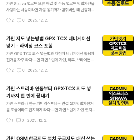
식은 조금 다르기 때문에 정리해두면 나중에 모델을 바꿔
가민 Strava 업로드 오류 해결 및 수동 업로드 방법가민을
도 훨씬 편합니다.아래 내용에서는 가민베뉴SQ를 예로 G
사용하는 사람이라면 자동 동기화가 멈춰버릴 때 난감해집
armin Connect 앱 연동, Connect IQ 워치페이스·앱 설
니다. 최근에는 가민 커넥트와 스트라바 정책 변화로 인해
작성시간
2
0
2025. 12. 2.
치, 그리고 Garmin Pay(가민페이) 활용까지 실제 사용하
연동 오류가 발생하는 사례도 보이고 있어서 직접 파일을
면서 느꼈던 부분을 중심으로 차..
불러와 업로드하는 방식이 여전히 유효합니다. 여기서는
가민엣지, 가민피닉스, 가민포러너 등 다양한 기종을 사용
가민 지도 넣는방법 GPX TCX 네비게이션
하는 이들이 스트라바 수동 업로드로 데이터를 살리는 방
넣기 - 라이딩 코스 포함
법을 차분히 살펴봅니다.가민 기기 종류별 연결 특징과 스
글 내용
트라바 업로드 필요성자전거를 타는 사람은 가민엣지, 러
가민 GPX TCX 코스 넣는법과 자전거 네비게이션 활용자
너와 철인 유저는 가민피닉스나 가민포러너를 선택합니다.
전거를 자주 타다 보면 자연스럽게 가민, 와후, 브라이튼 같
다른 카테고리도 존재합니다. 예를 들어 비즈니스 캐주얼
은 사이클링 컴퓨터를 하나쯤 쓰게 됩니다. 속도나 케이던
작성시간
2
0
2025. 12. 2.
스마트워치를 찾는 이들은 비보무브, 산악 실사용은 인스
스, 파워처럼 기본 데이터도 중요하지만, 한 번 익숙해지고
팅트, 골프 유저는 어프로치를 사용하지요.이 모..
나면 결국 가장 자주 쓰게 되는 기능이 GPX·TCX 코스를
넣어서 지도 네비게이션을 보며 라이딩하는 기능이더라구
가민 스트라바 연동부터 GPX·TCX 지도 넣
요.특히 투어를 나가거나 처음 가보는 대회 코스를 달릴 때
기까지 한 번에 끝내기
는 미리 코스를 받아서 가민에 넣어두면 훨씬 여유 있게 라
글 내용
이딩을 즐길 수 있습니다. 여기서는 가민 엣지에 GPX·TC
가민 스트라바 연동 가민익스프레스 연결 설치방법자전거
X 코스를 넣고 네비게이션처럼 사용하는 법을 중심으로 하
를 조금이라도 진지하게 타다 보면 자연스럽게 가민 엣지
나씩 살펴보도록 하겠습니다.GPX TCX 차이와 가민에서
나 가민 워치를 찾게 됩니다. 기록을 남기고 싶고, 스트라바
작성시간
1
0
2025. 12. 2.
의 활용특징TCX 파일GPX 파일주요 용도라이딩·러닝 같
세그먼트도 즐기고 싶고, 집에 돌아오면 자동으로 업로드
은 운동 기록과 훈련 데이터 ..
까지 되어 있으면 더할 나위 없죠. 여기에 한 번 코스를 만
들어 넣어두면 GPX·TCX 네비게이션으로 길 찾기까지 해
가민 OSM 한글지도 설치 구글지도 대신 쓰는