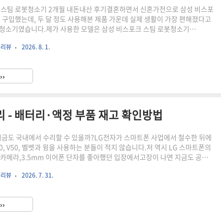
I 스팀 로봇청소기 2개월 내돈내산 후기결혼하면서 신혼가전으로 삼성 비스포
개 구입했는데, 두 달 정도 사용해본 제품 가운데 실제 생활이 가장 편해졌다고
청소기였습니다.제가 사용한 모델은 삼성 비스포크 스팀 로봇청소기
G입니다. 흔히 비스포크 AI 스팀 9600이라고 부르는 제품으로 먼지 흡입과 회
품리뷰
2026. 8. 1.
물걸레 자동 세척과 스팀 살균, 열풍 건조, 자동 먼지 비움까지 지원합니다.맞
니 매일 퇴근 후 진공청소기와 물걸레를 따로 사용하는 것이 생각보다 쉽지 않
품을 구입한 뒤에는 출근 전이나 외출 중에 청소를 시작해두면 바닥 청소부터
››
자동으로 끝나 있어 확실히 편했습니다.두 달 동안 사용한..
 수리 - 배터리·액정 부품 재고 확인방법
Q, 지금도 국내에서 수리할 수 있을까?LG전자가 스마트폰 사업에서 철수한 뒤에
 V40, V50, 벨벳과 윙을 사용하는 분들이 적지 않습니다.저 역시 LG 스마트폰의
각카메라,3.5mm 이어폰 단자를 좋아했던 입장에서고장이 나면 지금도 공식
리할 수 있는지가 가장 궁금했습니다.결론부터 말하면 LG전자 서비스센터
품리뷰
2026. 7. 31.
 수리를 문의할 수는 있습니다.다만 G7 ThinQ는 2018년에 출시된 오래된
터리, 메인보드와 충전단자 같은 부품의실제 재고가 남아 있어야 수리가 가능
가 운영된다고 부품까지 남아 있다는 뜻은 아닙니다.G7 ThinQ 전체 모델
››
 사용하는 액정·후면커버·메인보드가 다르..