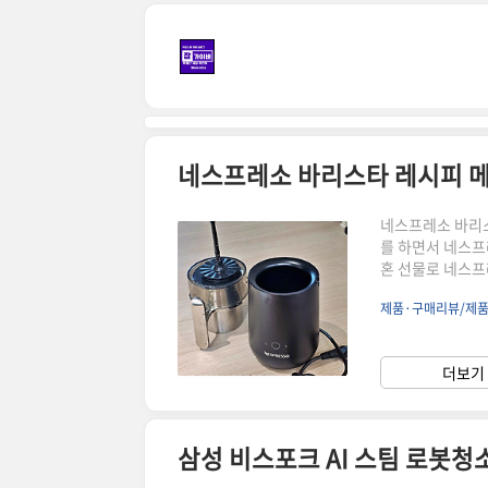
본문 바로가기
네스프레소 바리
를 하면서 네스프
혼 선물로 네스프
거품기와 크게 다
제품·구매리뷰/제
우고 거품을 만드
료를 자동으로 섞
과 연동하면 음료
더보기 
르는 사람도 비교
레시..
삼성 비스포크 AI 스팀 로봇