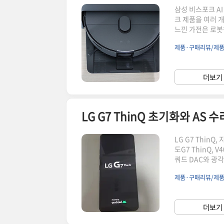
삼성 비스포크 A
크 제품을 여러 
느낀 가전은 로봇
VR7MD96516
제품·구매리뷰/제
전 물걸레 청소, 
벌이 부부이다 보
았습니다. 이 제
더보기 
물걸레 세척까지 
LG G7 ThinQ 초기화와 AS
LG G7 Thin
도G7 ThinQ,
쿼드 DAC와 광
서비스센터에서 수
제품·구매리뷰/제
에서휴대폰 점검과
모델이라액정, 배
합니다.서비스센터
더보기 
명과 색상에 따라