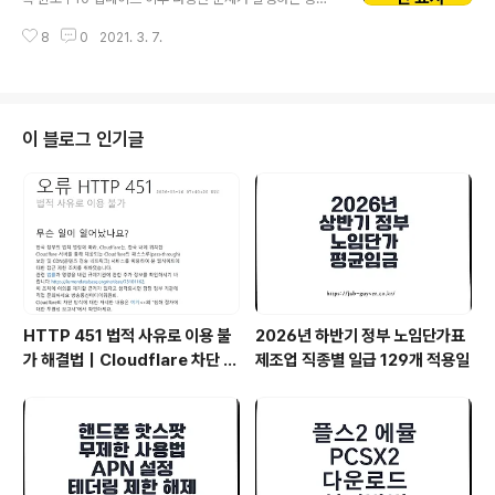
: KMS Tools Portable 2019.04.01 • 개발자 : Ratib
가 있는데 그중에서 내컴퓨터에서 폴더나 파일 수정한날짜
orus (MSFree Inc.) • 용량 : 48.5MB • 인증가능..
8
0
2021. 3. 7.
를 확인하면 날짜가 2020년1월1일 이런식으로 표시되느
것이 아닌 간 1월 1일 이런식으로 이상하게 표시되는 경우
가 있습니다. 윈도우10 날짜 및 시간을 수정해도 이렇게 수
정한날짜 제대로 표시되지 않는 경우가 있느데 보통 이러
한 문제가 발생하면 윈도우10 백업파일을 이용해 윈도우1
이 블로그 인기글
0 복구를 진행하느것이 좋습니다. 그리고 파일 및 폴더 수
정한날짜 간으로 표시되는 경우에는 국가 지역을 수정하거
나 원래대로 복구기능을 사용하면 문제를 해결할 수 있습
니다. 윈도우10 날짜 시간 변경 자동동기화 설정 및 임의변
경 - 노랗it월드 마이크로소프트의 최신운영..
HTTP 451 법적 사유로 이용 불
2026년 하반기 정부 노임단가표
가 해결법｜Cloudflare 차단 원
제조업 직종별 일급 129개 적용일
인과 VPN 추천