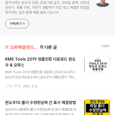
잡가이버는 윈도우 오류, 프로그램 설치, 모바일 문제, 인터넷
공유기, 제품 리뷰, 자전거 생활까지 직접 겪고 해결한 방법을
정리하는 실전 문제 해결 블로그입니다.
구독하기
더보기
IT 오류해결/윈도우·부팅 오류
의 다른 글
KMS Tools 2019 정품인증 다운로드 윈도
우 & 오피스
글 내용
KMS Tools 2019 정품인증 다운로드 윈도우 & 오피스
윈도우7,윈도우8,윈도우8,1,윈도우10 정품인증이 가능하
며 오피스2013,오피스2016,오피스2019 버전까지 정품
0
0
2021. 3. 8.
인증이 가능한 통합 크랙으로 KMS Tools 2019 버전이
있습니다. 정품인증 뿐만 아니라 클리어라는 프로그램으로
정품인증 오류가 난경우 기존의 인증을 삭제할 수 있고 오
윈도우10 폴더 수정한날짜 간 표시 해결방법
피스 삭제를 위한 프로그램등 다양한 기능이 내장되어 있
글 내용
습니다. KMS Tools 2019 Info • 프로그램 이름 : KMS
윈도우10 내컴퓨터 폴더 수정한날짜 간 표시 해결방법 간
Tools Portable - (KMSAuto Lite v1.5.5) • 최신버전
혹 윈도우10 업데이트 이후 다양한 문제가 발생하는 경우