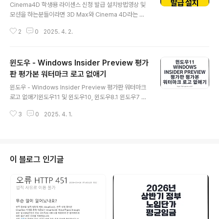
Cinema4D 학생용 라이센스 신청 발급 설치방법영상 및
모션을 하는분들이라면 3D Max와 Cinema 4D라는 프
로그램을 잘 아실 텐데요두 프로그램 모두 장점은 학생들
2
0
2025. 4. 2.
이 사용할 수 있는 교육용 라이선스를 제공하고 있다는 점
입니다. 그리고 이러한 프로그램은 영상 효과 프로그램인
"에프터이펙트"와 영상편집 프로그램인 "프리미어"를 함
윈도우 - Windows Insider Preview 평가
께 사용하면 더 큰 효과를 얻을 수 있습니다.Adobe 프로
그램 버전 별 다운로드 및 설치Adobe illustration CC 2
판 평가본 워터마크 로고 없애기
글 내용
020 다운로드 설치 및 정품인증Adobe Photoshop C
윈도우 - Windows Insider Preview 평가판 워터마크
C 2020 다운로드 및 설치 정품인증Adobe CC 2019
로고 없애기윈도우11 및 윈도우10, 윈도우8.1 윈도우7 등
전 제품 다운로드 및 설치 정품인증Adobe CC 2018 전
윈도우 설치한 후 우측 하단에 나타나는 Windows Insid
제품 다운로드 및 설치 정품인증Adobe CC 2017 전..
3
0
2025. 4. 1.
er Preview 평가판 워터마크가 뜨는 경우가 있습니다. 이
워터마크는 Windows Insider Preview 프로그램에 참
여한 사용자들에게 표시되며, 이 프로그램은 새로운 기능
과 업데이트를 먼저 테스트할 수 있도록 제공됩니다.이 참
가자 프로그램 "인사이드 프리뷰"는 새로운 기능과 업데이
이 블로그 인기글
트를 먼저 테스트할 수 있도록 제공되며, 이를 통해 Micro
soft는 사용자들의 피드백을 수집하여 제품의 안정성을 향
상시킬 수 있으며 일부 사용자들은 최신 기능 업데이트를
설치한 후에도 워터마크가 계속해서 나타나는 경우가..