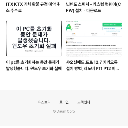
ITX KTX 기차 환불 규정 예약 취
닌텐도 스위치 - 커스텀 펌웨어(C
소 수수료
FW) 설치 - 다운로드
이 pc를 초기화하는 동안 문제가
샤오신패드 프로 12.7 카카오톡
발생했습니다. 윈도우 초기화 실패
설치 방법, 레노버 P11 P12 미패
드5 패드6 포함
의안내
티스토리
로그인
고객센터
© Daum Corp.