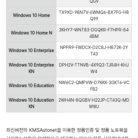
QG9
TX9XD-98N7V-6WMQ6-BX7FG-H8
Windows 10 Home
Q99
3KHY7-WNT83-DGQKR-F7HPR-84
Windows 10 Home N
4BM
NPPR9-FWDCX-D2C8J-H872K-2Y
Windows 10 Enterprise
T43
Windows 10 Enterprise
DPH2V-TTNVB-4X9Q3-TJR4H-KHJ
KN
W4
NW6C2-QMPVW-D7KKK-3GKT6-VC
Windows 10 Education
FB2
Windows 10 Education
2WH4N-8QGBV-H22JP-CT43Q-MD
KN
WWJ
최신버전의 KMSAutonet을 이용한 정품인증 및 정품 노트북을