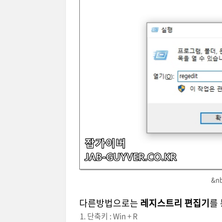
&n
다른방법으로는
레지스트리 편집기
를
단축키 : Win + R