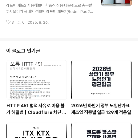
글 내용
특징과 다운로드 방법을 정리해 드리겠습니다.샤오미 롬
레드미 패드2 사용해보니 학습·영상용 태블릿으로 충분할
종류별 정리1. Recovery ROM (카슈롬, 카드 플래싱용)
까샤오미가 국내에 선보인 레드미 패드2(Redmi Pad2)
확장자: .zip기기 자체 리커버리 모드에서 적용OTA 업데
는 ‘가성비 태블릿’이라는 이름이 잘 어울리는 모델입니다.
이트나 샤오미조수(小米助手) 연결 시 주로 사용장점: 설
3
0
2025. 8. 26.
단순히 저렴한 가격만 내세운 게 아니라, 디자인·성능·배터
치가 간단..
리까지 일상에 필요한 요소들을 두루 갖춘 구성을 보여주
고 있죠. 실제 사용해본 후기를 기반으로 긱벤치 성능 결과
까지 함께 정리해보겠습니다.디자인과 휴대성레드미 패드
2는 군더더기 없는 미니멀한 디자인이 특징입니다.우선 메
이 블로그 인기글
탈 유니바디로 제작되어 고급스러움과 단단한 내구성을 갖
췄고,7.36mm의 얇은 두께와 약 510g의 무게 덕분에 휴
대성도 뛰어납니다. 실내에서 사용하기에도 부담 없고, 가
방에 넣고 이동할 때도 태블릿 특유의 묵직함이 덜합니다.
컬러는 라벤더 퍼플, 민트 그린, 그래..
HTTP 451 법적 사유로 이용 불
2026년 하반기 정부 노임단가표
가 해결법｜Cloudflare 차단 원
제조업 직종별 일급 129개 적용일
인과 VPN 추천