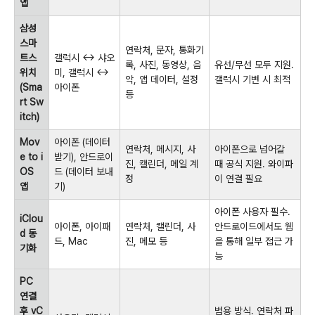
앱
삼성
스마
연락처, 문자, 통화기
트스
갤럭시 ↔ 샤오
록, 사진, 동영상, 음
유선/무선 모두 지원.
위치
미, 갤럭시 ↔
악, 앱 데이터, 설정
갤럭시 기변 시 최적
(Sma
아이폰
등
rt Sw
itch)
Mov
아이폰 (데이터
연락처, 메시지, 사
아이폰으로 넘어갈
e to i
받기), 안드로이
진, 캘린더, 메일 계
때 공식 지원. 와이파
OS
드 (데이터 보내
정
이 연결 필요
앱
기)
아이폰 사용자 필수.
iClou
아이폰, 아이패
연락처, 캘린더, 사
안드로이드에서도 웹
d 동
드, Mac
진, 메모 등
을 통해 일부 접근 가
기화
능
PC
연결
후 vC
범용 방식. 연락처 파