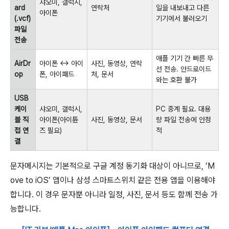
샤오미, 갤럭시,
ard
연락처
일을 내보내고 다른
아이폰
(.vcf)
기기에서 불러오기
파일
전송
애플 기기 간 빠른 무
AirDr
아이폰 ↔ 아이
사진, 동영상, 연락
선 전송. 안드로이드
op
폰, 아이패드
처, 문서
와는 호환 불가
USB
케이
샤오미, 갤럭시,
PC 중계 필요. 대용
블 직
아이폰(아이튠
사진, 동영상, 문서
량 파일 전송에 안정
접 연
즈 필요)
적
결
문자메시지는 기본적으로 구글 계정 동기화 대상이 아니므로, ‘M
ove to iOS’ 앱이나 삼성 스마트스위치 같은 전용 앱을 이용해야
합니다. 이 경우 문자뿐 아니라 일정, 사진, 문서 등도 함께 전송 가
능합니다.