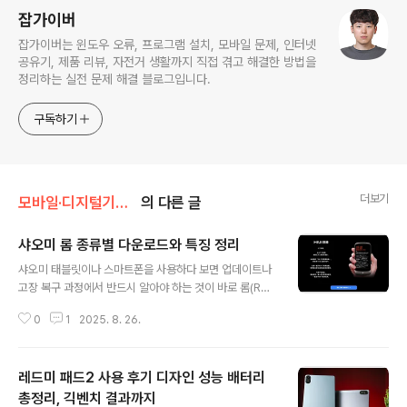
잡가이버
잡가이버는 윈도우 오류, 프로그램 설치, 모바일 문제, 인터넷
공유기, 제품 리뷰, 자전거 생활까지 직접 겪고 해결한 방법을
정리하는 실전 문제 해결 블로그입니다.
구독하기
더보기
모바일·디지털기기/샤오미·중국폰
의 다른 글
샤오미 롬 종류별 다운로드와 특징 정리
글 내용
샤오미 태블릿이나 스마트폰을 사용하다 보면 업데이트나
고장 복구 과정에서 반드시 알아야 하는 것이 바로 롬(RO
M)입니다.특히 미패드 시리즈나 레드미 패드처럼 글로벌
0
1
2025. 8. 26.
에서도 많이 쓰이는 모델들은, 상황에 따라 Recovery R
OM, Fastboot ROM, Global ROM, China ROM 등
여러 종류의 롬을 선택해 설치해야 하죠.처음 접하시는 분
레드미 패드2 사용 후기 디자인 성능 배터리
들은 “도대체 어떤 롬을 설치해야 하지?” 하고 혼란스러울
수 있는데요 이에 샤오미 기기에서 제공되는 롬의 종류별
총정리, 긱벤치 결과까지