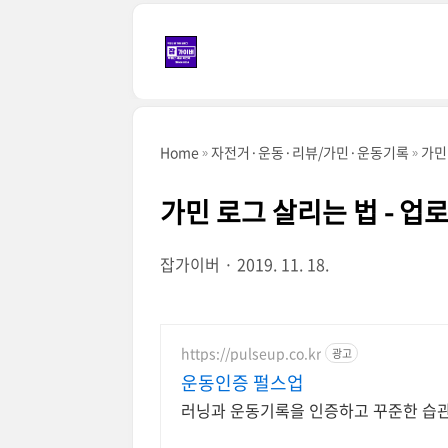
본문 바로가기
Home
자전거·운동·리뷰/가민·운동기록
가민
가민 로그 살리는 법 - 업
잡가이버
2019. 11. 18.
https://pulseup.co.kr
광고
운동인증 펄스업
러닝과 운동기록을 인증하고 꾸준한 습