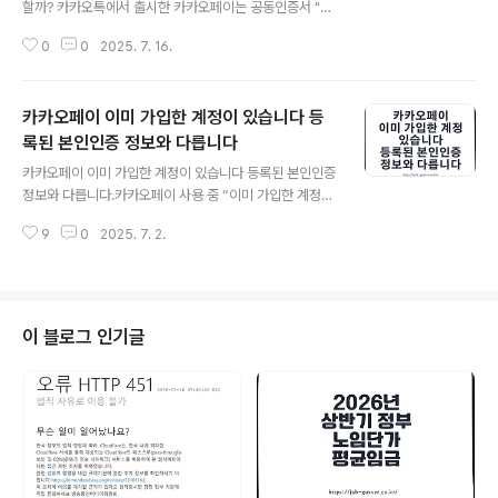
할까? 카카오톡에서 출시한 카카오페이는 공동인증서 "구
공인인증서"폐지로 인해 금융인증서로서 발급받아 사용할
0
0
2025. 7. 16.
수 있게 되었는데 카카오톡을 자주 하는 분들이라면 카카
오페이로 카드를 등록해서 쉽게 결제하고 쇼핑을 할 수 있
으며 카카오톡 친구들의 생일선물이나 기프트콘 구입등을
카카오페이 이미 가입한 계정이 있습니다 등
하는등에 사용하는등 활용용도가 늘어나다보니 옜날에 가
입 후 사용하지 않던 카카오페이 비밀번호가 기억이 나지
록된 본인인증 정보와 다릅니다
글 내용
않아 비밀번호 찾기를 알아보았습니다.그런데 기존에 지원
카카오페이 이미 가입한 계정이 있습니다 등록된 본인인증
하던 카카오페이 비밀번호 찾기기능에서 비밀번호 변경을
정보와 다릅니다.카카오페이 사용 중 “이미 가입한 계정이
위해서는 초기화 후 새롭게 등록해야 하기 때문에 본 방법
있습니다” 또는 “등록된 본인인증 정보와 다릅니다”와 같
을 알아보겠습니다. 카카오톡 이모티콘 기프트콘 환물 결
9
0
2025. 7. 2.
은 메시지가 뜨며 카드 등록이나 인증이 막히는 오류가 생
제취소 환불기간 - 노랗it월드카카오톡 이모티콘 환불방법
각보다 자주 발생합니다. 특히 가족 명의의 휴대폰이나 오
은 크게..
래된 계정으로 사용 중인 경우, 카카오의 1인 1계정 정책 때
문에 인증이 꼬이기 쉬운데요.2025년 기준 카카오페이 및
카카오 계정은 명확한 본인 인증 정보와 휴대폰 명의 일치
이 블로그 인기글
가 필수입니다. 따라서 명의자와 실제 사용자 정보가 다르
거나, 기존에 사용하던 계정을 탈퇴하고 새 계정으로 전환
한 경우에는 반드시 본인인증 정보 초기화와 명의 변경 절
차를 밟아야 문제를 해결할 수 있습니다.이번 포스팅에서
는 카카오페이 인증 실패 오류의 원인,..