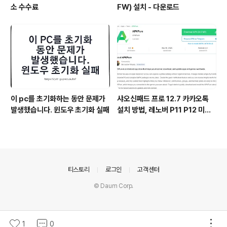
소 수수료
FW) 설치 - 다운로드
이 pc를 초기화하는 동안 문제가
샤오신패드 프로 12.7 카카오톡
발생했습니다. 윈도우 초기화 실패
설치 방법, 레노버 P11 P12 미패
드5 패드6 포함
의안내
티스토리
로그인
고객센터
© Daum Corp.
1
0