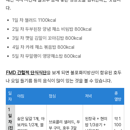
다.
1일 차 샐러드 1100kcal
2일 차 두부된장 양념 채소 비빔밥 800kcal
3일 차 깻잎 김말이 꼬마김밥 800kcal
4일 차 카레 채소 볶음밥 800kcal
5일 차 무말랭이 영양채소밥 800kcal
FMD 간헐적 단식식단
을 보게 되면 불포화지방산이 함유된 호두
나 오일 들기름 등의 음식이 많이 있는 것을 볼 수 있습니다.
일
총
아침
점심
저녁
자
열량
1
일
삶은 달걀 1개, 아
된장국 + 현미
약 1
차
브로콜리 샐러드, 두
보카도 1/2개, 블
밥 1/3공기 +
100
(진
부 구이, 호두 3알