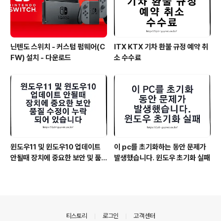
닌텐도 스위치 - 커스텀 펌웨어(C
ITX KTX 기차 환불 규정 예약 취
FW) 설치 - 다운로드
소 수수료
윈도우11 및 윈도우10 업데이트
이 pc를 초기화하는 동안 문제가
안될때 장치에 중요한 보안 및 품
발생했습니다. 윈도우 초기화 실패
질 수정이 누락되어 있습니다
의안내
티스토리
로그인
고객센터