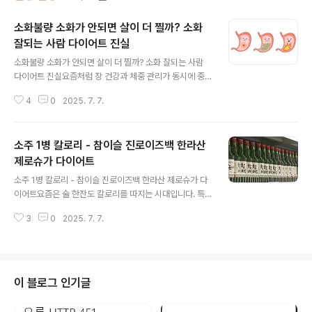
소화불량 소화가 안되면 살이 더 찔까? 소화
잘되는 사람 다이어트 진실
글 내용
소화불량 소화가 안되면 살이 더 찔까? 소화 잘되는 사람
다이어트 진실요즘처럼 장 건강과 체중 관리가 동시에 중
요한 이슈로 떠오르는 시대엔, 단순히 ‘얼마나 먹느냐’보다
4
0
2025. 7. 7.
‘어떻게 소화하느냐’가 더 중요할 수 있습니다. 많은 사람들
이 다이어트에 집중하면서도 막상 소화불량, 변비, 위장 장
애 같은 증상은 가볍게 넘기기 쉽습니다. 하지만 소화가 잘
소주 1병 칼로리 - 참이슬 진로이즈백 한라산
되지 않으면 체중이 빠지기 어려운 것은 물론이고, 대사 기
능 전반에 영향을 주어 쉽게 살이 찌는 체질로 바뀔 수 있습
제로슈가 다이어트
글 내용
니다.게다가 위산 역류나 장내 미생물 불균형, 헬리코박터
소주 1병 칼로리 - 참이슬 진로이즈백 한라산 제로슈가 다
감염 등은 소화 효율을 저하시킬 뿐만 아니라 면역력까지
이어트요즘은 술 한잔도 칼로리를 따지는 시대입니다. 특
떨어뜨릴 수 있어 주의가 필요합니다. 이 글에서는 소화불
히 소주는 국내에서 가장 대중적인 술인 만큼, 다이어트 중
량과 체중 증가의 연결고리, 다이어트 중 겪을 수 있는 위장
3
0
2025. 7. 7.
이거나 건강을 신경 쓰는 사람이라면 그 칼로리에 더욱 민
문제들, 그리고 이를 ..
감해질 수밖에 없죠. 그런데 '제로슈가 소주'처럼 다이어트
를 겨냥한 제품들도 많아지면서 오히려 어떤 소주가 진짜
낮은 칼로리를 갖고 있는지 헷갈리기 쉽습니다.그럼 우리
가 흔히 마시는 참이슬, 진로이즈백, 한라산, 제로슈가 소주
이 블로그 인기글
등 다양한 소주의 칼로리를 비교해보고, 다이어트와 술의
관계, 술을 마실 때 피해야 할 안주 조합, 그리고 체중 증가