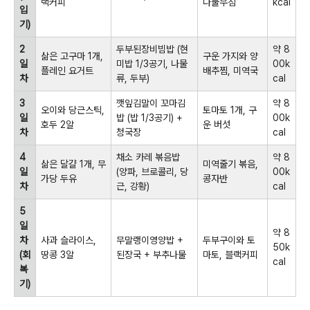
랙커피
나물무침
kcal
입
기)
2
두부된장비빔밥 (현
약 8
삶은 고구마 1개,
구운 가지와 양
일
미밥 1/3공기, 나물
00k
플레인 요거트
배추찜, 미역국
차
류, 두부)
cal
3
깻잎김말이 꼬마김
약 8
오이와 당근스틱,
토마토 1개, 구
일
밥 (밥 1/3공기) +
00k
호두 2알
운 버섯
차
청국장
cal
4
채소 카레 볶음밥
약 8
삶은 달걀 1개, 무
미역줄기 볶음,
일
(양파, 브로콜리, 당
00k
가당 두유
콩자반
차
근, 강황)
cal
5
일
약 8
차
사과 슬라이스,
무말랭이영양밥 +
두부구이와 토
50k
(회
땅콩 3알
된장국 + 부추나물
마토, 블랙커피
cal
복
기)