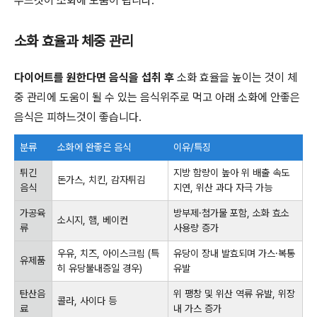
주느것이 소화에 도움이 됩니다.
소화 효율과 체중 관리
다이어트를 원한다면 음식을 섭취 후
소화 효율을 높이는 것이 체
중 관리에 도움이 될 수 있는 음식위주로 먹고 아래 소화에 안좋은
음식은 피하느것이 좋습니다.
분류
소화에 완좋은 음식
이유/특징
튀긴
지방 함량이 높아 위 배출 속도
돈가스, 치킨, 감자튀김
음식
지연, 위산 과다 자극 가능
가공육
방부제·첨가물 포함, 소화 효소
소시지, 햄, 베이컨
류
사용량 증가
우유, 치즈, 아이스크림 (특
유당이 장내 발효되며 가스·복통
유제품
히 유당불내증일 경우)
유발
탄산음
위 팽창 및 위산 역류 유발, 위장
콜라, 사이다 등
료
내 가스 증가