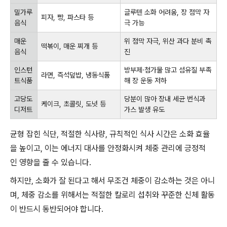
밀가루
글루텐 소화 어려움, 장 점막 자
피자, 빵, 파스타 등
음식
극 가능
매운
위 점막 자극, 위산 과다 분비 촉
떡볶이, 매운 찌개 등
음식
진
인스턴
방부제·첨가물 많고 섬유질 부족
라면, 즉석덮밥, 냉동식품
트식품
해 장 운동 저하
고당도
당분이 많아 장내 세균 번식과
케이크, 초콜릿, 도넛 등
디저트
가스 발생 유도
균형 잡힌 식단, 적절한 식사량, 규칙적인 식사 시간은 소화 효율
을 높이고, 이는 에너지 대사를 안정화시켜 체중 관리에 긍정적
인 영향을 줄 수 있습니다.
하지만, 소화가 잘 된다고 해서 무조건 체중이 감소하는 것은 아니
며, 체중 감소를 위해서는 적절한 칼로리 섭취와 꾸준한 신체 활동
이 반드시 동반되어야 합니다.