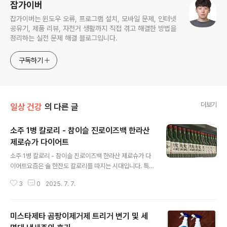
잡가이버
잡가이버는 윈도우 오류, 프로그램 설치, 모바일 문제, 인터넷
공유기, 제품 리뷰, 자전거 생활까지 직접 겪고 해결한 방법을
정리하는 실전 문제 해결 블로그입니다.
구독하기
더보기
일상 건강
의 다른 글
소주 1병 칼로리 - 참이슬 진로이즈백 한라산
제로슈가 다이어트
글 내용
소주 1병 칼로리 - 참이슬 진로이즈백 한라산 제로슈가 다
이어트요즘은 술 한잔도 칼로리를 따지는 시대입니다. 특
히 소주는 국내에서 가장 대중적인 술인 만큼, 다이어트 중
3
0
2025. 7. 7.
이거나 건강을 신경 쓰는 사람이라면 그 칼로리에 더욱 민
감해질 수밖에 없죠. 그런데 '제로슈가 소주'처럼 다이어트
를 겨냥한 제품들도 많아지면서 오히려 어떤 소주가 진짜
미스타제타 곰팡이제거제 트리거 변기 및 세
낮은 칼로리를 갖고 있는지 헷갈리기 쉽습니다.그럼 우리
가 흔히 마시는 참이슬, 진로이즈백, 한라산, 제로슈가 소주