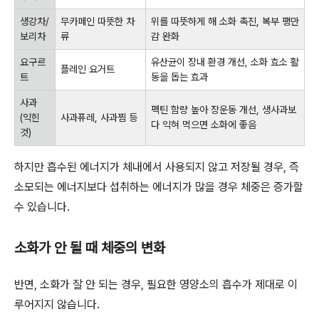
생강차/
무카페인 따뜻한 차
위를 따뜻하게 해 소화 촉진, 복부 팽만
보리차
류
감 완화
요구르
유산균이 장내 환경 개선, 소화 효소 활
플레인 요거트
트
동을 돕는 효과
사과
펙틴 함량 높아 장운동 개선, 생사과보
(익힌
사과퓨레, 사과찜 등
다 익혀 먹으면 소화에 좋음
것)
하지만 흡수된 에너지가 체내에서 사용되지 않고 저장될 경우, 즉
소모되는 에너지보다 섭취하는 에너지가 많을 경우 체중은 증가할
수 있습니다.
소화가 안 될 때 체중의 변화
반면, 소화가 잘 안 되는 경우, 필요한 영양소의 흡수가 제대로 이
루어지지 않습니다.