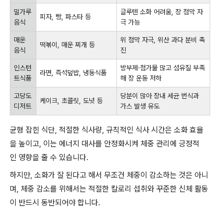
밀가루
글루텐 소화 어려움, 장 점막 자
피자, 빵, 파스타 등
음식
극 가능
매운
위 점막 자극, 위산 과다 분비 촉
떡볶이, 매운 찌개 등
음식
진
인스턴
방부제·첨가물 많고 섬유질 부족
라면, 즉석덮밥, 냉동식품
트식품
해 장 운동 저하
고당도
당분이 많아 장내 세균 번식과
케이크, 초콜릿, 도넛 등
디저트
가스 발생 유도
균형 잡힌 식단, 적절한 식사량, 규칙적인 식사 시간은 소화 효율
을 높이고, 이는 에너지 대사를 안정화시켜 체중 관리에 긍정적
인 영향을 줄 수 있습니다.
하지만, 소화가 잘 된다고 해서 무조건 체중이 감소하는 것은 아니
며, 체중 감소를 위해서는 적절한 칼로리 섭취와 꾸준한 신체 활동
이 반드시 동반되어야 합니다.