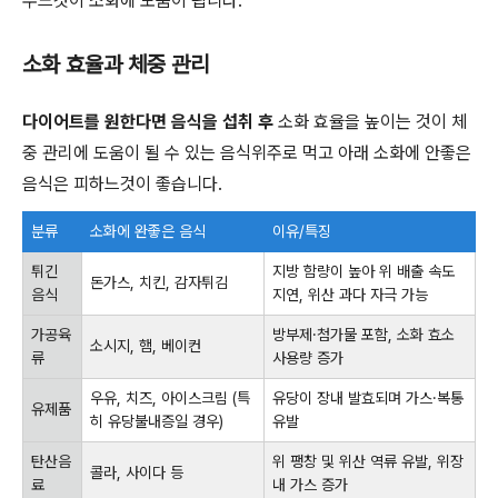
주느것이 소화에 도움이 됩니다.
소화 효율과 체중 관리
다이어트를 원한다면 음식을 섭취 후
소화 효율을 높이는 것이 체
중 관리에 도움이 될 수 있는 음식위주로 먹고 아래 소화에 안좋은
음식은 피하느것이 좋습니다.
분류
소화에 완좋은 음식
이유/특징
튀긴
지방 함량이 높아 위 배출 속도
돈가스, 치킨, 감자튀김
음식
지연, 위산 과다 자극 가능
가공육
방부제·첨가물 포함, 소화 효소
소시지, 햄, 베이컨
류
사용량 증가
우유, 치즈, 아이스크림 (특
유당이 장내 발효되며 가스·복통
유제품
히 유당불내증일 경우)
유발
탄산음
위 팽창 및 위산 역류 유발, 위장
콜라, 사이다 등
료
내 가스 증가