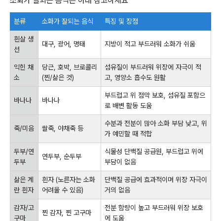
소화가 잘되는 음식은 아래 참고하세요
분류
소화가 잘되는 음식
특징 및 장점
흰살 생
대구, 광어, 명태
지방이 적고 부드러워 소화가 쉬움
선
익힌 채
당근, 호박, 브로콜리
섬유질이 부드러워 위장에 자극이 적
소
(찐/삶은 것)
고, 영양소 흡수도 원활
부드럽고 위 점막 보호, 섬유질 포함으
바나나
바나나
로 배변 활동 도움
수분과 전분이 많아 소화 부담 낮고, 위
죽/미음
쌀죽, 야채죽 등
가 예민할 때 적합
두부/연
식물성 단백질 공급원, 부드럽고 위에
연두부, 순두부
두부
부담이 없음
삶은 계
흰자 (노른자는 소화
단백질 공급에 효과적이며 위장 자극이
란 흰자
어려울 수 있음)
거의 없음
감자/고
전분 함량이 높고 부드러워 위장 보호
찐 감자, 찐 고구마
구마
에 도움