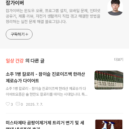
잡가이버
잡가이버는 윈도우 오류, 프로그램 설치, 모바일 문제, 인터넷
공유기, 제품 리뷰, 자전거 생활까지 직접 겪고 해결한 방법을
정리하는 실전 문제 해결 블로그입니다.
구독하기
더보기
일상 건강
의 다른 글
소주 1병 칼로리 - 참이슬 진로이즈백 한라산
제로슈가 다이어트
글 내용
소주 1병 칼로리 - 참이슬 진로이즈백 한라산 제로슈가 다
이어트요즘은 술 한잔도 칼로리를 따지는 시대입니다. 특
히 소주는 국내에서 가장 대중적인 술인 만큼, 다이어트 중
3
0
2025. 7. 7.
이거나 건강을 신경 쓰는 사람이라면 그 칼로리에 더욱 민
감해질 수밖에 없죠. 그런데 '제로슈가 소주'처럼 다이어트
를 겨냥한 제품들도 많아지면서 오히려 어떤 소주가 진짜
미스타제타 곰팡이제거제 트리거 변기 및 세
낮은 칼로리를 갖고 있는지 헷갈리기 쉽습니다.그럼 우리
가 흔히 마시는 참이슬, 진로이즈백, 한라산, 제로슈가 소주