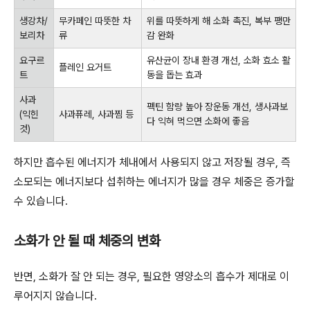
생강차/
무카페인 따뜻한 차
위를 따뜻하게 해 소화 촉진, 복부 팽만
보리차
류
감 완화
요구르
유산균이 장내 환경 개선, 소화 효소 활
플레인 요거트
트
동을 돕는 효과
사과
펙틴 함량 높아 장운동 개선, 생사과보
(익힌
사과퓨레, 사과찜 등
다 익혀 먹으면 소화에 좋음
것)
하지만 흡수된 에너지가 체내에서 사용되지 않고 저장될 경우, 즉
소모되는 에너지보다 섭취하는 에너지가 많을 경우 체중은 증가할
수 있습니다.
소화가 안 될 때 체중의 변화
반면, 소화가 잘 안 되는 경우, 필요한 영양소의 흡수가 제대로 이
루어지지 않습니다.