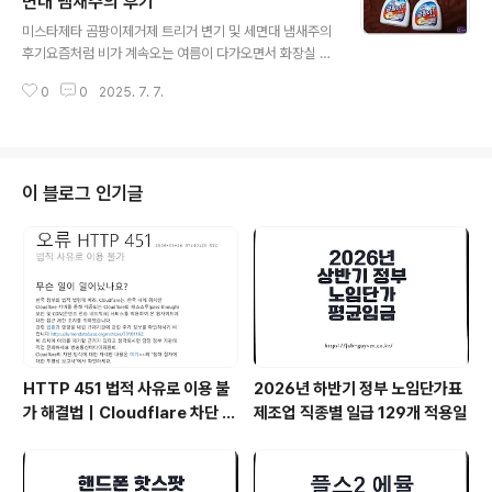
면대 냄새주의 후기
글 내용
등 다양한 소주의 칼로리를 비교해보고, 다이어트와 술의
미스타제타 곰팡이제거제 트리거 변기 및 세면대 냄새주의
관계, 술을 마실 때 피해야 할 안주 조합, 그리고 체중 증가
후기요즘처럼 비가 계속오는 여름이 다가오면서 화장실 곰
로 이어지지 않기 위한 관리 방법까지 현실적인 시각으로
팡이 제거가 필요하다는 생각이 들었습니다. 예전에는 벽
살펴보려 합니다.'술만 줄이면 살 빠질까?'라는 질문에 대
0
0
2025. 7. 7.
에만 곰팡이가 있는 줄 알았는데, 변기와 세면대 등 손에 직
한 진짜 답을 함께 찾아보겠습니다..
접 닿는 부분에도 곰팡이가 번식하고 있다는 사실에 놀랐
습니다.그래서 화장실 곰팡이제거제를 찾던 중에 미스타제
타 곰팡이제거제 트리거를 발견했습니다. 이 제품은 곰팡
이 제거뿐만 아니라 99.9%의 세척과 살균 효과를 갖추고
이 블로그 인기글
있어서 매우 효과적이었습니다.미스타제타 곰팡이제거제
트리거 500ml은 화장실 곰팡이 제거에 효과적인 제품으
로, 그 성능은 고객들의 만족도를 통해 입증된 바 있습니다.
이 제품은 99.9%의 높은 세척률과 살균력을 가지고 있어,
곰팡이 문제를 가진 공간에 대해 확실한 해..
HTTP 451 법적 사유로 이용 불
2026년 하반기 정부 노임단가표
가 해결법｜Cloudflare 차단 원
제조업 직종별 일급 129개 적용일
인과 VPN 추천