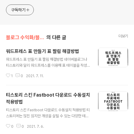
구독하기
더보기
블로그 수익화/블로그 SEO
의 다른 글
워드프레스 표 만들기 표 짤림 해결방법
글 내용
워드프레스 표 만들기 표 짤림 해결방법 네이버블로그나
티스토리와 달리 워드프레스를 이용해 표 테이블을 작성하
는 방법은 조금은 까다롭습니다. 그리고 해상도마다 표가
1
0
2021. 7. 11.
다르게 나와 작은 해상도에서는 표가 짤리는 문제가 발생
하는등 반응형 테마를 사용하는 유저들도 같은 문제가 발
생할 수 있으며 이렇게 제작된 사이트는 가시성에도 좋지
티스토리 스킨 Fastboot 다운로드 수동설치
않을 뿐더러 구글 서치콘솔에도 좋지 않은 영향을 받아 인
터넷 검색최적화에도 안좋은 점수를 받을 수 있습니다. 워
적용방법
글 내용
드프레스 표 만들기 플러그인 HTML 코딩을 이용하는거
티스토리 스킨 Fastboot 다운로드 수동설치 적용방법 티
보다 워드프레스에서 제공하는 플러그인을 이용하면 쉽게
스토리에는 많진 않지만 개성을 살릴 수 있는 다양한 테마
표를 제작할 수 있습니다. 현재 제가 사용하는 플러그인은
(스킨) 존재하는데 그중에서 많은 사람들이 이용하는 스킨
TinyMCE Advanced 입니다. TinyMCE Advanced
0
0
2021. 7. 6.
중 하나가 바로 페스트부트 Fastboot 의 스킨을 추천하고
Extends and enhances th..
많이 사용하느데 그이유는 정보성 글을 작성하는데 있어서