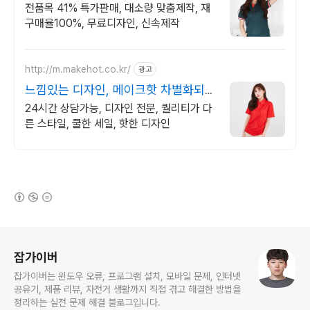
41% 특가세일
전품목 41% 특가판매, 대소량 맞춤제작, 재
구매율100%, 무료디자인, 신속제작
http://m.makehot.co.kr/
광고
느낌있는 디자인, 메이크핫 차별화되고
세련된 디자인!
24시간 상담가능, 디자인 전문, 퀄리티가 다
른 스타일, 쿨한 세일, 핫한 디자인
(새창열림)
로그 정보
잡가이버
잡가이버는 윈도우 오류, 프로그램 설치, 모바일 문제, 인터넷
공유기, 제품 리뷰, 자전거 생활까지 직접 겪고 해결한 방법을
정리하는 실전 문제 해결 블로그입니다.