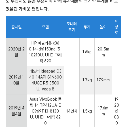
도 무겁지도 않은 수준이며 아래 유사제품의 크기와 무게를 비교
했을땐 가벼운 편입니다.
해
모니터
출시일
모델
무게
높이
상
크기
도
HP 파빌리온 x36
2020년 2
0 14-dh1153ng i5-
20.5m
1.6kg
월
10210U, UHD 그래
m
픽 620
레노버 Ideapad C3
2019년 1
40-14API 81N600
1.7kg
17.9mm
0월
4UGE R5 3500
U, Vega 8
Asus VivoBook 플
19
립 14 TP412UA-E
20
2019년 4
17.6m
C969T i3-8130
14인치
1.5kg
x1
월4일
m
U, UHD 그래픽 62
08
0
0