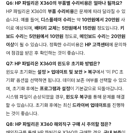
Q6: HP 파빌리온 X360의 부품별 수리비용은 얼마나 될까요?
HP 파빌리온 X360의
부품 수리비용
은 문제에 따라 달라질 수 있
습니다. 예를 들어,
디스플레이 수리
는 약
10만원에서 20만원
사
이로 예상되며,
배터리 교체
는
5만원에서 15만원
정도입니다.
키
보드 수리
는
5만원에서 10만원
정도로,
메인보드 수리
는
20만원
이상
이 될 수 있습니다. 정확한 수리비용은
HP 고객센터
에 문의하
여 점검을 받은 후 확인하는 것이 좋습니다.
Q7: HP 파빌리온 X360의 윈도우 초기화 방법은?
윈도우 초기화는
설정 > 업데이트 및 보안 > 복구
에서 '이 PC 초
기화' 옵션을 선택하면 됩니다. 데이터 보존 여부를 선택할 수 있으
며, 초기화 후에는
프로그램과 설정
이 기본값으로 되돌아갑니다.
시스템 파일이 손상되었을 경우,
윈도우 복구
를 통해 문제를 해결
할 수 있습니다. 초기화 후에는 최신
드라이버 업데이트
를 진행하
는 것이 좋습니다.
Q8: HP 파빌리온 X360 해외직구 구매 시 주의할 점은?
해외직구를 통해 HP 파빌리온 X360을 구매할 경우,
국내 보증
이