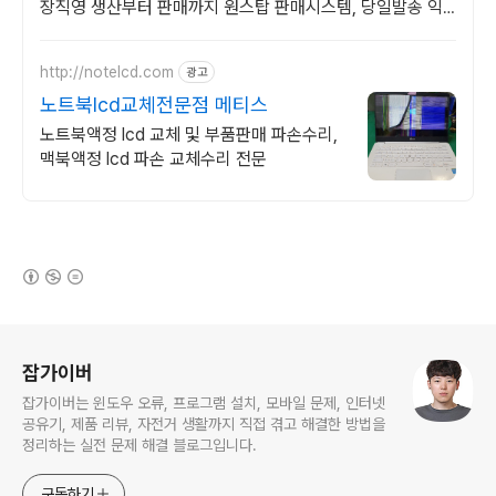
장직영 생산부터 판매까지 원스탑 판매시스템, 당일발송 익
일도착
http://notelcd.com
광고
노트북lcd교체전문점 메티스
노트북액정 lcd 교체 및 부품판매 파손수리,
맥북액정 lcd 파손 교체수리 전문
(새창열림)
로그 정보
잡가이버
잡가이버는 윈도우 오류, 프로그램 설치, 모바일 문제, 인터넷
공유기, 제품 리뷰, 자전거 생활까지 직접 겪고 해결한 방법을
정리하는 실전 문제 해결 블로그입니다.
구독하기