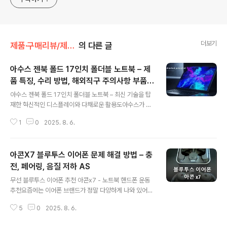
더보기
제품·구매리뷰/제품리뷰
의 다른 글
아수스 젠북 폴드 17인치 폴더블 노트북 – 제
품 특징, 수리 방법, 해외직구 주의사항 부품
글 내용
수리비용
아수스 젠북 폴드 17인치 폴더블 노트북 – 최신 기술을 탑
재한 혁신적인 디스플레이와 다채로운 활용도아수스가 CE
S 2022에서 공개한 젠북 폴드 17은 기존 노트북의 한계
1
0
2025. 8. 6.
를 넘어서는 혁신적인 폴더블 디스플레이를 장착한 최초의
17인치 폴더블 노트북입니다.우선 이 제품은 OLED 디스
플레이와 Intel Core i7 프로세서를 탑재해 뛰어난 성능
아콘X7 블루투스 이어폰 문제 해결 방법 – 충
과 다채로운 활용성을 자랑하느데요 특히 폴더블 기술을
통해 노트북을 태블릿처럼 사용할 수 있으며, 키보드 분리
전, 페어링, 음질 저하 AS
글 내용
및 터치스크린 활용이 가능한 점에서 새로운 작업 환경을
무선 블루투스 이어폰 추천 아콘x7 - 노트북 핸드폰 운동
제공합니다.또한, ScreenXpret 기술 덕분에 화면을 접거
추천요즘에는 이어폰 브랜드가 정말 다양하게 나와 있어서
나 이동할 때도 손쉽게 앱을 관리할 수 있어 멀티태스킹이
저렴한 보급형부터 고급형까지 다양한 선택지가 있습니다.
용이합니다.본 글에서는 아수스 젠북 폴드의 제품 사양, 고
5
0
2025. 8. 6.
음질보다는 디자인과 패션에 더 신경을 쓰는 분들도 많아
장 해결 방법, 해외직..
졌는데, 예전에는 닥터드레 제품을 선호했었습니다. 그러