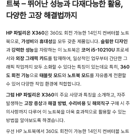
트북 – 뛰어난 성능과 다재다능한 활용,
다양한 고장 해결법까지
HP 파빌리온 X360
은 360도 회전 가능한 14인치 컨버터블 노트
북으로,
가성비
와
휴대성
을 모두 갖춘 제품입니다.
슬림한 디자인
과
강력한 성능
을 자랑하는 이 노트북은
코어 i5-10210U
프로세
서와
외장 그래픽 카드
를 탑재하여, 일상적인 업무부터 간단한 그
래픽 작업까지 모두 소화할 수 있다는 특징이 있는데요 특히,
360
도 회전 기능
으로
태블릿 모드
와
노트북 모드
를 자유롭게 전환할
수 있어 다양한 작업 환경에 적합합니다.
그럼 HP 파빌리온 X360
의 주요 사양과 특징을 소개하고, 자주
발생하는
고장 증상
과
해결 방법
,
수리비용
및
해외직구
구매 시 주
의사항까지 다루어 이 노트북을 더욱 효과적으로 활용할 수 있는
방법을 알아보도록 하겠습니다.
우선 HP 노트북에서 360도 회전이 가능한 14인치 컨버터블 노트