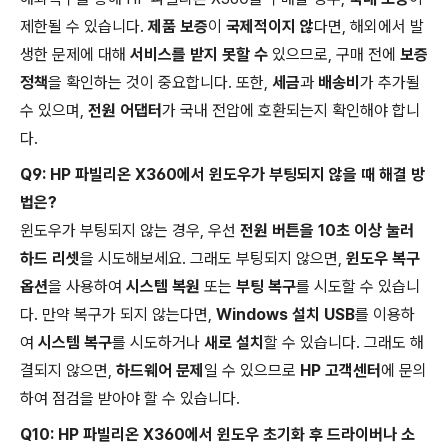
제한될 수 있습니다.
제품 보증
이
국제적이지 않
다면, 해외에서 발
생한 문제에 대해
서비스를 받지 못할 수
있으므로, 구매 전에
보증
정책
을 확인하는 것이 중요합니다. 또한,
세금
과
배송비
가 추가될
수 있으며,
전원 어댑터
가 국내 전압에 호환되는지 확인해야 합니
다.
Q9: HP 파빌리온 X360에서 윈도우가 부팅되지 않을 때 해결 방
법은?
윈도우가 부팅되지 않는 경우, 우선
전원 버튼을 10초 이상 눌러
하드 리셋
을 시도해보세요. 그래도 부팅되지 않으면,
윈도우 복구
옵션
을 사용하여
시스템 복원
또는
부팅 복구
를 시도할 수 있습니
다. 만약 복구가 되지 않는다면,
Windows 설치 USB
를 이용하
여
시스템 복구
를 시도하거나
새로 설치
할 수 있습니다. 그래도 해
결되지 않으면,
하드웨어 문제
일 수 있으므로
HP 고객센터
에 문의
하여 점검을 받아야 할 수 있습니다.
Q10: HP 파빌리온 X360에서 윈도우 초기화 후 드라이버나 소