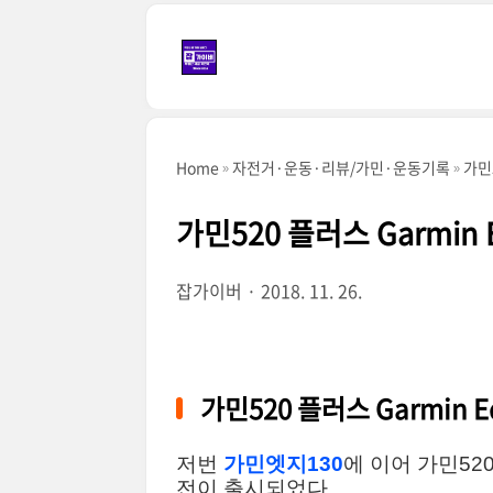
본문 바로가기
Home
자전거·운동·리뷰/가민·운동기록
가민5
가민520 플러스 Garmin 
잡가이버
2018. 11. 26.
가민520 플러스 Garmin E
저번
가민엣지
130
에 이어 가민52
전이 출시되었다.