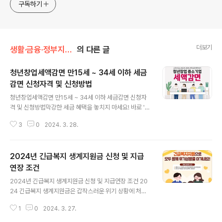
구독하기
더보기
생활·금융·정부지원/세금·연말정산
의 다른 글
청년창업세액감면 만15세 ~ 34세 이하 세금
감면 신청자격 및 신청방법
글 내용
청년창업세액감면 만15세 ~ 34세 이하 세금감면 신청자
격 및 신청방법막강한 세금 혜택을 놓치지 마세요! 바로 '청
년창업세액감면'입니다. 만 34세 이하의 청년이 특정 지역
3
0
2024. 3. 28.
에서 사업을 시작하면 5년 동안 소득세를 최대 100%까지
감면받을 수 있는 혜택이 제공됩니다. 이제 여러분도 세무
부담에서 해방될 기회가 찾아왔습니다.청난창업세액감
2024년 긴급복지 생계지원금 신청 및 지급
면 혜택이 무엇인가요?창업한 지역감면율(2018/05/29
이후 창업)감면율(2018/5/29 이전 창업)수도권 과밀억제
연장 조건
글 내용
권역 내5년 50%–수도권 과밀억제권역 외5년 100%최초
2024년 긴급복지 생계지원금 신청 및 지급연장 조건 20
3년 75%, 그 후 50%청년창업세액감면은 청년 창업가를
24 긴급복지 생계지원금은 갑작스러운 위기 상황에 처한
지원하기 위한 세제 혜택으로, 새로운 사업을 시작한 청년
생계유지가 어려운 저소득 가구를 신속하게 지원하여 위기
들에게 5년간 소득세나 법인세를 50~100%까지 감면해
1
0
2024. 3. 27.
상황을 벗어나게 하는 정부의 지원 사업입니다. 이 지원정
줍니다.다만, 부가가치세,..
책은 보건복지부에서 관리하며, 현금을 직접 지급하는 방