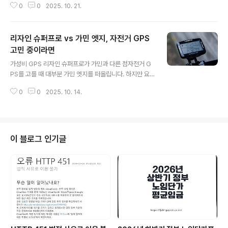
0
0
2025. 10. 21.
00 EXP 허브에서 똑같은 문제가 1년에 2~3번 간혈적으
로 발생했고 이번에는 단순 해프닝으로 넘기기 어려워 캐
니언 본사 측에 현재 공식 문의까지 넣어둔 상태입니다.과
리자인 슈퍼프로 vs 가민 엣지, 자전거 GPS
거 케이덱스 사용 시에도 비슷한 라쳇슬립을 겪은 적이 있
었지만, 이번처럼 동일 패턴이 반복된 걸 보면 단순 우연이
고민 중이라면
글 내용
라기보다 구조적인 특성이 명확히 드러난 케이스라 판단했
가성비 GPS 리자인 슈퍼프로가 가민과 다른 점자전거 G
습니다.아직 제조사 측의 회신을 기다리고 있어 최종 조치
PS를 고를 때 대부분 가민 엣지를 떠올립니다. 하지만 요
가 어떻게 될지는 조금 더 지켜봐야 하지만, 같은 휠셋 조합
즘 라이더들 사이에서 “가민 말고 리자인 슈퍼프로도 괜찮
을 쓰는 분들은 초기 증상이 감지되기 전에 미리 구조와 원
0
0
2025. 10. 14.
대” 하는 이야기가 꽤 들리죠.모델명주요 특징 / 포지션배
인을 이해해두면 도움될 것 같..
터리 시간화면 / 내비 기능센서 연동 & 추가 기능비고ME
GA XL GPS최고급 내비 중심, 대형 화면 모델최대 48시
간 (스펙표 기준)대형 지도 + 턴바이턴블루투스 / ANT+ /
지도 / 경로 reroute 등지도 보는 게 중요할 때 선택지SU
이 블로그 인기글
PER PRO GPS중상급 “가성비 + 기능 밸런스” 모델약 2
8시간흑백 지도 + 방향 안내센서 연동 완비, 경로 연동, 라
이브 트래킹 기능 포함너가 주로 다룬 모델MACRO PLU
S GPS중급 모델—지도 + 경로 보기 가능기본 기능 +
앱..