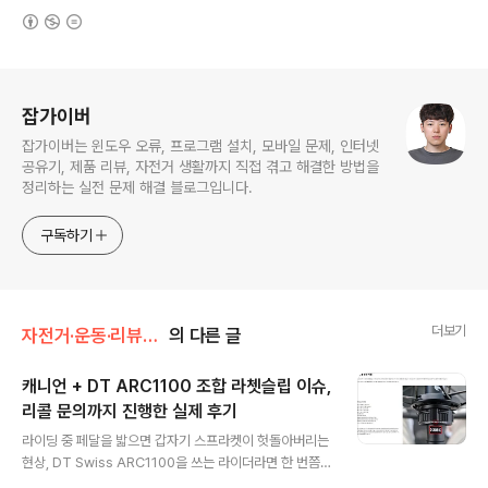
(새창열림)
로그 정보
잡가이버
잡가이버는 윈도우 오류, 프로그램 설치, 모바일 문제, 인터넷
공유기, 제품 리뷰, 자전거 생활까지 직접 겪고 해결한 방법을
정리하는 실전 문제 해결 블로그입니다.
구독하기
더보기
자전거·운동·리뷰/자전거 리뷰
의 다른 글
캐니언 + DT ARC1100 조합 라쳇슬립 이슈,
리콜 문의까지 진행한 실제 후기
글 내용
라이딩 중 페달을 밟으면 갑자기 스프라켓이 헛돌아버리는
현상, DT Swiss ARC1100을 쓰는 라이더라면 한 번쯤
들어봤을 겁니다.저 역시 캐니언 얼티밋에 장착된 ARC11