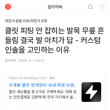
검색하기
잡가이버
티스토리
자전거·운동·리뷰/자전거 리뷰
클릿 피팅 안 잡히는 발목 무릎 흔
들림 결국 발 아치가 답 - 커스텀
인솔을 고민하는 이유
잡가이버
2025. 11. 3. 04:12
https://m.bunjang.co.kr/
광고
미개봉 클릿 번개장터 국내 최대 브랜
드 중고거래
클릿 새상품을 중고가로 구매하세요. 대화 없
는 안전결제로 간편하게! 전국 각지에서 올라
오는 전국구 최다 상품 매일 10만 개 이상의
신규 상품 업로드