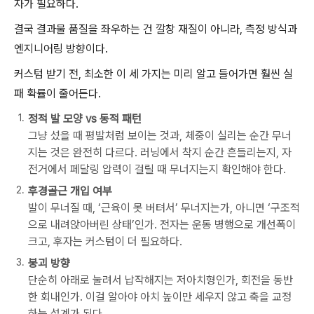
자가 필요하다.
결국 결과물 품질을 좌우하는 건 깔창 재질이 아니라, 측정 방식과
엔지니어링 방향이다.
커스텀 받기 전, 최소한 이 세 가지는 미리 알고 들어가면 훨씬 실
패 확률이 줄어든다.
정적 발 모양 vs 동적 패턴
그냥 섰을 때 평발처럼 보이는 것과, 체중이 실리는 순간 무너
지는 것은 완전히 다르다. 러닝에서 착지 순간 흔들리는지, 자
전거에서 페달링 압력이 걸릴 때 무너지는지 확인해야 한다.
후경골근 개입 여부
발이 무너질 때, ‘근육이 못 버텨서’ 무너지는가, 아니면 ‘구조적
으로 내려앉아버린 상태’인가. 전자는 운동 병행으로 개선폭이
크고, 후자는 커스텀이 더 필요하다.
붕괴 방향
단순히 아래로 눌려서 납작해지는 저아치형인가, 회전을 동반
한 회내인가. 이걸 알아야 아치 높이만 세우지 않고 축을 교정
하는 설계가 된다.