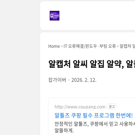
본문 바로가기
Home
IT 오류해결/윈도우·부팅 오류
알캡처 알
알캡처 알씨 알집 알약, 
잡가이버
2026. 2. 12.
http://www.coupang.com
광고
알툴즈 쿠팡 필수 프로그램 한번에!
안정적인 알툴즈, 쿠팡에서 믿고 사용하세
알뜰하게.