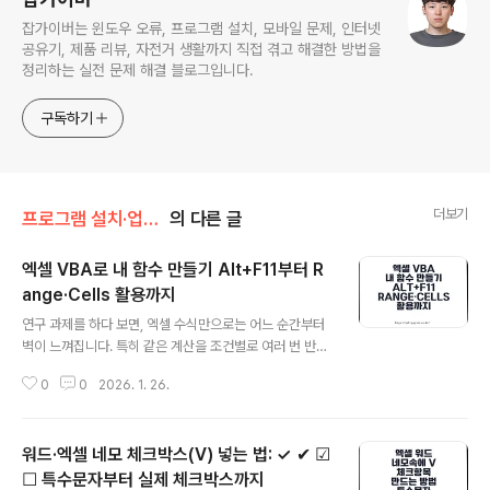
잡가이버는 윈도우 오류, 프로그램 설치, 모바일 문제, 인터넷
공유기, 제품 리뷰, 자전거 생활까지 직접 겪고 해결한 방법을
정리하는 실전 문제 해결 블로그입니다.
구독하기
더보기
프로그램 설치·업무툴/엑셀 Excel
의 다른 글
엑셀 VBA로 내 함수 만들기 Alt+F11부터 R
ange·Cells 활용까지
글 내용
연구 과제를 하다 보면, 엑셀 수식만으로는 어느 순간부터
벽이 느껴집니다. 특히 같은 계산을 조건별로 여러 번 반복
해야 할 때는 더 그렇죠.저도 비슷한 순간에 이런 생각이 들
0
0
2026. 1. 26.
었습니다. “아, 코드였으면 반복문으로 끝났는데…” 그리고
곧바로 이어진 생각이 “엑셀에서도 직접 함수 만들 수 있잖
아?”였습니다.엑셀은 VBA(Visual Basic for Applicati
워드·엑셀 네모 체크박스(V) 넣는 법: ✓ ✔ ☑
ons)로 “내가 원하는 계산 로직”을 함수처럼 만들어 워크
시트에서 그대로 호출할 수 있습니다. 수식으로는 지저분
☐ 특수문자부터 실제 체크박스까지