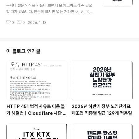
글 내용
해지는 계산을 짧은 코드로 정리할 수 있다는 게 가장 큰 매
문서나 설문 양식을 만들다 보면 네모 체크박스가 꼭 필요
력입니다.엑셀에서 VBA 창 여는 방법가장 빠른 방법: 단축
할 때가 있습니다. 단순히 표시만 넣는 거라면 ✓, ✔, ☑,
키엑셀을 켠 다음 Alt + F11을 누르면 VBA 편집기(Visua
☐ 같은 체크 특수문자가 가장 빠르고, 제출용 양식처럼 누
l Basic Editor)가 바로 뜹니다.화면을..
0
0
2026. 1. 13.
군가가 직접 체크해야 한다면 워드/엑셀의 체크박스 기능
이 더 깔끔합니다. 상황에 맞게 골라 쓰면 문서가 훨씬 단정
해져요.워드에서 네모 체크 특수문자(✓ ✔ ☑ ☐) 넣는 방
법워드에서 ✓나 ☑ 같은 체크 표시가 필요할 때는 “기호”
기능만 제대로 써도 대부분 해결됩니다. 폰트만 잘 고르면
이 블로그 인기글
문서 공유나 인쇄에서도 깨질 일이 거의 없습니다.워드 특
수문자 V 체크 방법워드를 실행한 뒤 상단 메뉴에서 삽입
→ 기호 → 다른 기호를 선택합니다. 여기서 글꼴을 바꾸면
체크박스 관련 기호가 한 번에 모여서 보여서 찾기 쉬워요.
대체 텍스트: 워드 ..
HTTP 451 법적 사유로 이용 불
2026년 하반기 정부 노임단가표
가 해결법｜Cloudflare 차단 원
제조업 직종별 일급 129개 적용일
인과 VPN 추천