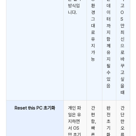
방식입
환
데
고
니다.
경
이
O
그
터
S
대
까
만
로
지
최
유
함
신
지
께
으
가
유
로
능
지
바
될
꾸
수
고
있
싶
음
을
때
Reset this PC 초기화
개인 파
간
완
간
일은 유
편
전
단
지하면
함,
초
한
서 OS
빠
기
오
만 초기
른
화
류