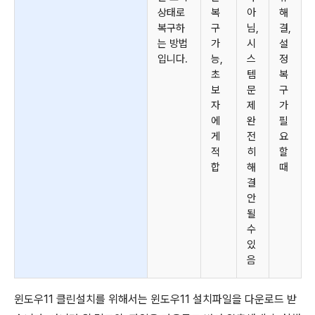
상태로
복
아
해
복구하
구
님,
결,
는 방법
가
시
설
입니다.
능,
스
정
초
템
복
보
문
구
자
제
가
에
완
필
게
전
요
적
히
할
합
해
때
결
안
될
수
있
음
윈도우11 클린설치를 위해서는 윈도우11 설치파일을 다운로드 받