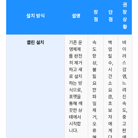
권
장
단
장
설치 방식
설명
점
점
상
황
클린 설치
기존 운
속
백
바
영체제
도
업
이
를 완전
향
필
러
히 제거
상,
수,
스
하고 새
불
시
감
로 설치
필
간
염,
하는 방
요
소
느
식으로,
한
요
려
포맷을
파
큼,
진
통해 깨
일
초
속
끗한 상
제
보
도,
태에서
거,
자
중
시작합
오
에
고
니다.
류
게
판
해
다
매