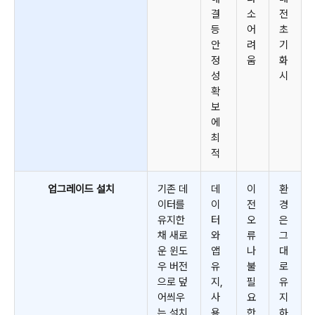
결
소
전
등
어
초
안
려
기
정
움
화
성
시
확
보
에
최
적
업그레이드 설치
기존 데
데
이
환
이터를
이
전
경
유지한
터
오
은
채 새로
와
류
그
운 윈도
앱
나
대
우 버전
유
불
로
으로 덮
지,
필
유
어씌우
사
요
지
는 설치
용
한
하