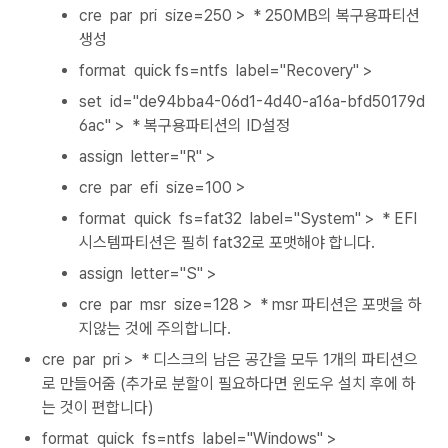
cre par pri size=250 > * 250MB의 복구용파티션
생성
format quick fs=ntfs label="Recovery" >
set id="de94bba4-06d1-4d40-a16a-bfd50179d
6ac" > * 복구용파티션의 ID설정
assign letter="R" >
​cre par efi size=100 >
format quick fs=fat32 label="System" > * EFI
시스템파티션은 필히 fat32로 포맷해야 합니다.
assign letter="S" >
cre par msr size=128 > * msr 파티션은 포맷을 하
지않는 것에 주의합니다.
cre par pri > * 디스크의 남은 공간을 모두 1개의 파티션으
로 만들어줌 (추가로 분할이 필요하다면 윈도우 설치 후에 하
는 것이 편합니다)
format quick fs=ntfs label="Windows" >