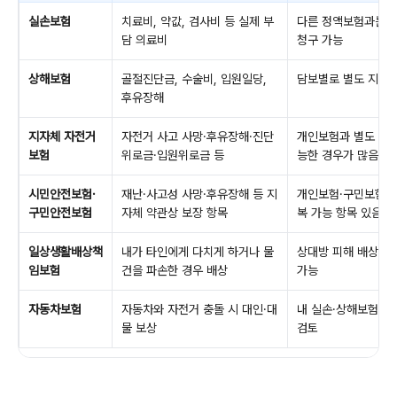
실손보험
치료비, 약값, 검사비 등 실제 부
다른 정액보험과는 
담 의료비
청구 가능
상해보험
골절진단금, 수술비, 입원일당,
담보별로 별도 지급 
후유장해
지자체 자전거
자전거 사고 사망·후유장해·진단
개인보험과 별도 청구
보험
위로금·입원위로금 등
능한 경우가 많음
시민안전보험·
재난·사고성 사망·후유장해 등 지
개인보험·구민보험과
구민안전보험
자체 약관상 보장 항목
복 가능 항목 있음
일상생활배상책
내가 타인에게 다치게 하거나 물
상대방 피해 배상에 
임보험
건을 파손한 경우 배상
가능
자동차보험
자동차와 자전거 충돌 시 대인·대
내 실손·상해보험과 
물 보상
검토