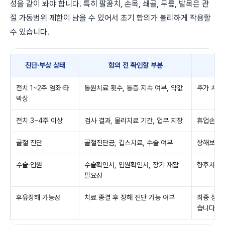
성을 같이 봐야 합니다. 특히 팔꿈치, 손목, 쇄골, 무릎, 발목은 관
절 가동범위 제한이 남을 수 있어서 초기 합의가 불리하게 작용할
수 있습니다.
진단·부상 상태
합의 전 확인할 부분
전치 1~2주 염좌·타
통원치료 횟수, 통증 지속 여부, 약값
추가 치료
박상
전치 3~4주 이상
검사 결과, 물리치료 기간, 업무 지장
휴업손해나
골절 진단
골절진단금, 깁스치료, 수술 여부
상해보험 
수술·입원
수술확인서, 입원확인서, 장기 재활
향후치료비
필요성
후유장해 가능성
치료 종결 후 장해 진단 가능 여부
최종 상태
습니다.