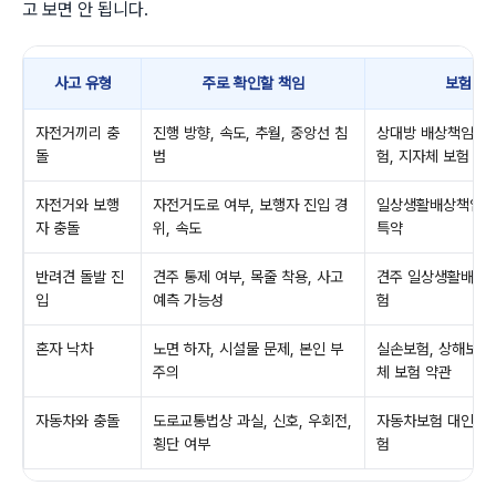
고 보면 안 됩니다.
사고 유형
주로 확인할 책임
보험 확
자전거끼리 충
진행 방향, 속도, 추월, 중앙선 침
상대방 배상책임보험
돌
범
험, 지자체 보험
자전거와 보행
자전거도로 여부, 보행자 진입 경
일상생활배상책임보
자 충돌
위, 속도
특약
반려견 돌발 진
견주 통제 여부, 목줄 착용, 사고
견주 일상생활배상책
입
예측 가능성
험
혼자 낙차
노면 하자, 시설물 문제, 본인 부
실손보험, 상해보험,
주의
체 보험 약관
자동차와 충돌
도로교통법상 과실, 신호, 우회전,
자동차보험 대인·대물
횡단 여부
험