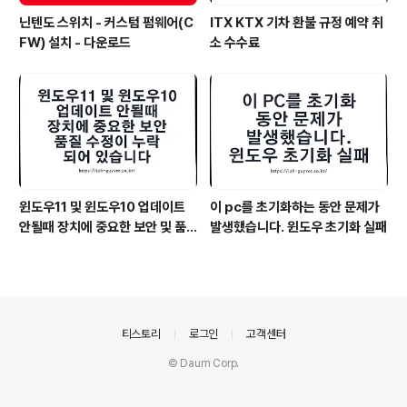
닌텐도 스위치 - 커스텀 펌웨어(C
ITX KTX 기차 환불 규정 예약 취
FW) 설치 - 다운로드
소 수수료
윈도우11 및 윈도우10 업데이트
이 pc를 초기화하는 동안 문제가
안될때 장치에 중요한 보안 및 품
발생했습니다. 윈도우 초기화 실패
질 수정이 누락되어 있습니다
의안내
티스토리
로그인
고객센터
© Daum Corp.