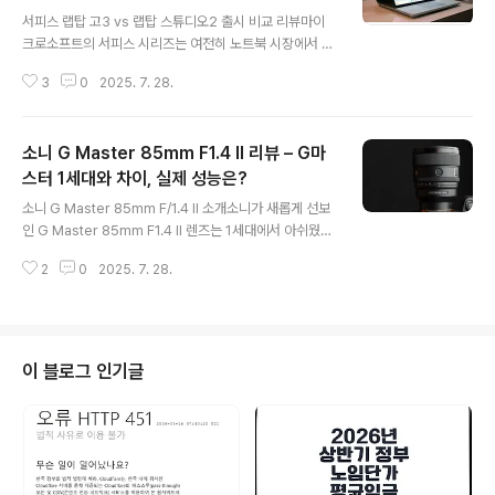
글 내용
서피스 랩탑 고3 vs 랩탑 스튜디오2 출시 비교 리뷰마이
크로소프트의 서피스 시리즈는 여전히 노트북 시장에서 디
자인과 기능의 균형을 가장 잘 보여주는 제품군으로 자리
3
0
2025. 7. 28.
잡고 있습니다. 특히 작년 하반기부터 주목받고 있는 서피
스 랩탑 고3와 서피스 랩탑 스튜디오2는 가격대와 성능,
사용자층이 뚜렷이 나뉘는 대표적인 비교 대상입니다.서피
소니 G Master 85mm F1.4 II 리뷰 – G마
스 랩탑 고3는 얇고 가벼운 바디에 인텔 12세대 프로세서
를 탑재해 가성비 중심의 학생·사무용 노트북으로 적합하
스터 1세대와 차이, 실제 성능은?
글 내용
며, 반면 스튜디오2는 고사양 CPU와 NVIDIA GPU, 햅틱
소니 G Master 85mm F/1.4 II 소개소니가 새롭게 선보
터치패드, 다용도 힌지 디스플레이까지 갖춘 전문가용 크
인 G Master 85mm F1.4 II 렌즈는 1세대에서 아쉬웠던
리에이티브 머신으로 설계되었습니다.그럼 단순한 스펙 비
점들을 대폭 개선한 완성도 높은 인물용 단렌즈로 주목받
교를 넘어서, 실제 사용 환경에서 체감되는 성능과 휴대성,
2
0
2025. 7. 28.
고 있습니다. 소니 풀프레임 미러리스 바디에 최적화된 이
배터리 효율, 발열, 포트 구성까지 상..
렌즈는 가벼워진 무게, 향상된 광학 설계, 정숙하고 빠른 A
F까지 갖추며 전문가와 하이 아마추어 모두에게 환영받는
제품입니다.특히 영상 촬영 환경에서도 주목할 만한 진화
를 보여주는데, 개선된 포커스 브리딩 억제 성능은 물론, 최
이 블로그 인기글
신 소니 바디와의 호흡에서 오는 부드러운 연동감은 기존 1
세대와는 분명한 차이를 체감하게 합니다.인물사진이나 웨
딩, 이벤트 촬영을 자주 하는 분이라면, 보케 품질과 휴대
성, 그리고 실사용에서의 신뢰도를 종합적으로 따져볼 때
분명한 업그레..