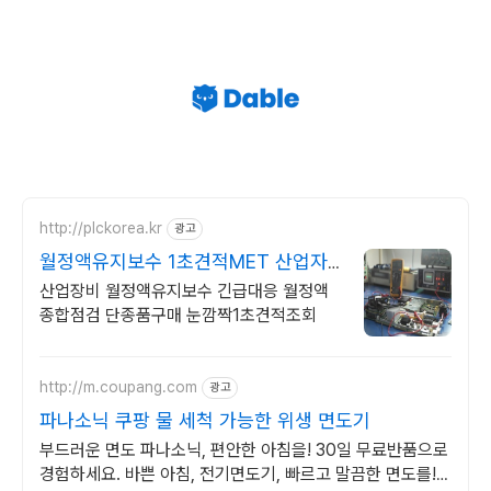
http://plckorea.kr
광고
월정액유지보수 1초견적MET 산업자
동화 장비판매수리보수
산업장비 월정액유지보수 긴급대응 월정액
종합점검 단종품구매 눈깜짝1초견적조회
http://m.coupang.com
광고
파나소닉 쿠팡 물 세척 가능한 위생 면도기
부드러운 면도 파나소닉, 편안한 아침을! 30일 무료반품으로
경험하세요. 바쁜 아침, 전기면도기, 빠르고 말끔한 면도를!