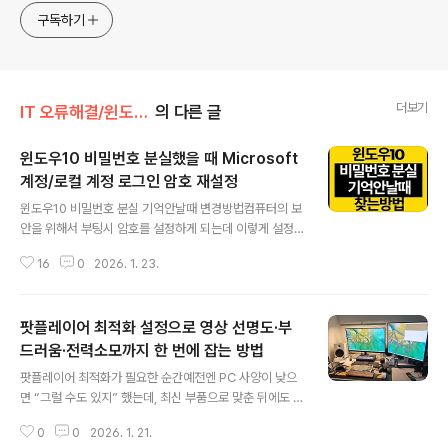
구독하기
더보기
IT 오류해결/윈도우·부팅 오류
의 다른 글
윈도우10 비밀번호 분실했을 때 Microsoft
계정/로컬 계정 로그인 암호 재설정
글 내용
윈도우10 비밀번호 분실 기억안날때 변경방법컴퓨터의 보
안을 위해서 부팅시 암호를 설정하게 되는데 이렇게 설정
한 윈도우 부팅암호가 기억이 나지 않는 문제가 발생하는
16
0
2026. 1. 23.
경우가 있습니다.참고로 부팅시 암호는 메인보드의 암호설
정이 있고 윈도우10 로그인시 필요한 비밀번호가 있으며
메인보드의 부팅암호는 메인보드 초기화를 통해 암호를 제
팟플레이어 최적화 설정으로 영상 선명도·부
거할 수 있습니다.[IT 리뷰/윈도우 Tip] - 메인보드 제조사
별 CMOS 노트북 복구모드 접속 단축키윈도우10 로그인
드러움·전력소모까지 한 번에 잡는 방법
글 내용
비밀번호 분실 찾는방법윈도우10은 마이크로소프트에서
팟플레이어 최적화가 필요한 순간예전엔 PC 사양이 낮으
제공하는 계정복구 기능을 통해 분실한 암호를 찾을 수 있
면 “그럴 수도 있지” 했는데, 최신 부품으로 맞춘 뒤에도 영
습니다.Microsoft 계정복구 사이트로 접속 해 자신의 윈
상이 기대만큼 매끈하지 않으면 은근히 거슬린다. 대부분
도우10 로그인 메일이나 휴대폰번호 또는 스카이프 이름
0
0
2026. 1. 21.
은 그래픽카드나 CPU 문제가 아니라 팟플레이어 설정에