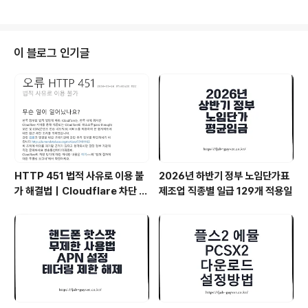
을 입력합니다.그리고 현재 사용중인 윈도우1..
서 체감이 갈린다. 아래는 팟플레이어 최적화 설정을 기준
으로, 영상/소리/화면 스케일링(크기 조절)에서 “티 나는
부분”만 정리한 내용이다. 컴퓨존 조립식 컴퓨터 구입 및
조립 후기 내돈내산 3D CAD 및 포토샵, 영상편집용조립
이 블로그 인기글
식 컴퓨터 컴퓨존 250만원대 + 100만원a 조립후기컴퓨
터나 케이블 같은 주변기기를 구입할 때 자주 이용하는 컴
퓨존에서 이번엔 처음으로 조립식 컴퓨터를 맞춰봤습니다.
원래는 200만 원 예jab-guyver.co.kr 기본부터 정리하
는 팟플레이어 설정먼저 팟플..
HTTP 451 법적 사유로 이용 불
2026년 하반기 정부 노임단가표
가 해결법｜Cloudflare 차단 원
제조업 직종별 일급 129개 적용일
인과 VPN 추천