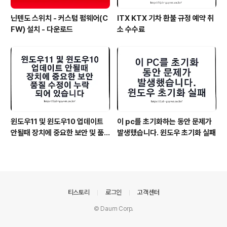
닌텐도 스위치 - 커스텀 펌웨어(C
ITX KTX 기차 환불 규정 예약 취
FW) 설치 - 다운로드
소 수수료
윈도우11 및 윈도우10 업데이트
이 pc를 초기화하는 동안 문제가
안될때 장치에 중요한 보안 및 품
발생했습니다. 윈도우 초기화 실패
질 수정이 누락되어 있습니다
의안내
티스토리
로그인
고객센터
© Daum Corp.