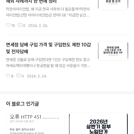
해외 사례까지 한 번에 정리
글 내용
착한사마리안법, 왜 지금 한국 사회에 더 필요할까?착한사
마리안법(선한 사마리아인법)은 한마디로 “위급한 순간에
돕는 사람을 보호하고, 방관을 줄이자”는 취지에서 출발한
15
0
2026. 2. 26.
제도를 통칭합니다. 나라별로 형태는 다릅니다. 어떤 곳은
도운 사람의 책임을 덜어주는 ‘면책’에 초점을 두고, 어떤
곳은 구조를 외면하면 일정 책임을 묻는 ‘구조 의무’까지 포
면세점 담배 구입 가격 및 구입한도 제한 10갑
함합니다. 공통점은 하나예요. 생명이 눈앞에서 흔들릴 때
만큼은 “모른 척”이 사회의 기본값이 되면 안 된다는 겁니
및 전자담배
글 내용
다.한국도 “도우려다 괜히 책임만 뒤집어쓰는 거 아니
면세점 선물로 담배 구입한다면 1인당 구입제한 한도 참고
야?”라는 불안을 줄이기 위해 선의의 응급처치를 일정 범
하세요해외여행이나 항공편을 탈 때 많은 사람들이 가장
위에서 보호하는 조항을 이미 두고 있습니다. 다만 많은 사
먼저 찾는 쇼핑 품목 중 하나가 바로 ‘면세점 담배’입니다.
람이 떠올리는 “도와주지 않으면 처벌” 형태의 강한 구조
8
0
2026. 2. 24.
세금 비중이 큰 품목이라 면세점에서 구입하면 시중가 대
의무는, 아직 사회적 합의와 설계가..
비 체감 차이가 나고, 개인용은 물론 선물용으로도 자주 선
택됩니다. 궐련담배뿐 아니라 가열식 스틱(히츠/테리아 계
열 등), 전자담배 액상까지 선택지가 넓어져서 “출국 전에
챙길 것” 리스트에 늘 올라오는 편이죠.다만 “싸니까 많이
이 블로그 인기글
사자”로 접근했다가 세관에서 예상치 못한 세금이 붙는 경
우가 있어서, 출국 전에 구입 한도와 입국(반입) 규정을 같
이 알고 가는 게 중요합니다.한국 입국 기준의 면세 범위는
궐련 200개비(10갑), 엽궐련 50개비, 전자담배 니코틴 용
액 20ml(니코틴 함량..