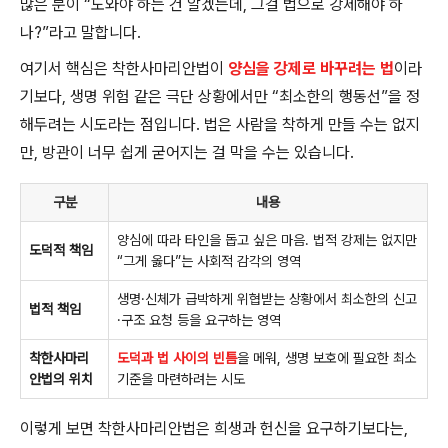
많은 분이 “도와야 하는 건 알겠는데, 그걸 법으로 강제해야 하
나?”라고 말합니다.
여기서 핵심은 착한사마리안법이
양심을 강제로 바꾸려는 법
이라
기보다, 생명 위험 같은 극단 상황에서만 “최소한의 행동선”을 정
해두려는 시도라는 점입니다. 법은 사람을 착하게 만들 수는 없지
만, 방관이 너무 쉽게 굳어지는 걸 막을 수는 있습니다.
구분
내용
양심에 따라 타인을 돕고 싶은 마음. 법적 강제는 없지만
도덕적 책임
“그게 옳다”는 사회적 감각의 영역
생명·신체가 급박하게 위협받는 상황에서 최소한의 신고
법적 책임
·구조 요청 등을 요구하는 영역
착한사마리
도덕과 법 사이의 빈틈
을 메워, 생명 보호에 필요한 최소
안법의 위치
기준을 마련하려는 시도
이렇게 보면 착한사마리안법은 희생과 헌신을 요구하기보다는,