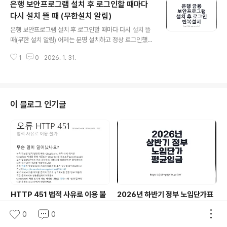
은행 보안프로그램 설치 후 로그인할 때마다
지만, PC 상태에 따라 같은 증상이 반복되기도 해서 아래
순서대로 정리해두면 재발률이 확 줄어듭니다.윈도우 업데
다시 설치 뜰 때 (무한설치 알림)
글 내용
이트 오류 해결 방법1) 재부팅 + 업데이트 재확인기본이지
은행 보안프로그램 설치 후 로그인할 때마다 다시 설치 뜰
만 체감상 가장 많이 해결되는 쪽입니다. 재부팅으로 멈춰
때(무한 설치 알림) 어제는 분명 설치하고 정상 로그인했는
있던 업데이트 서비스가 정상으로 돌아오는 경우가 꽤 있
데, 오늘 다시 들어가니 또 “보안프로그램 설치”가 뜨는 경
습니다.1. 시작 버튼 → 전원 버튼 → 다시 시작2. 재부팅 후
1
0
2026. 1. 31.
우가 있습니다. 특히 우리은행·KB·신한·IBK처럼 접속자가
시작 → 설정 → Win..
많은 사이트에서 더 자주 겪죠. 이 현상은 “설치를 안 해
서”가 아니라, PC 안에 이미 깔린 구성요소가 정상 인식이
안 되는 상태에서 반복되는 경우가 대부분입니다.왜 “보안
프로그램 설치”가 계속 뜨는지(원인부터 짚기)요즘 은행/
이 블로그 인기글
공공 사이트 보안 모듈은 예전 ActiveX처럼 한 덩어리가
아니라, PC에 여러 구성요소(키보드보안, 인증 모듈, 통신/
방화벽 모듈, 전자서명, 매체제어 등)가 깔리고 브라우저가
이를 확인하는 방식입니다.여기서 인식이 꼬이면 이미 설
치되어 있어도 ..
HTTP 451 법적 사유로 이용 불
2026년 하반기 정부 노임단가표
가 해결법｜Cloudflare 차단 원
제조업 직종별 일급 129개 적용일
0
0
인과 VPN 추천