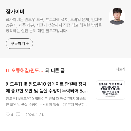
잡가이버
잡가이버는 윈도우 오류, 프로그램 설치, 모바일 문제, 인터넷
공유기, 제품 리뷰, 자전거 생활까지 직접 겪고 해결한 방법을
정리하는 실전 문제 해결 블로그입니다.
구독하기
더보기
IT 오류해결/윈도우·부팅 오류
의 다른 글
윈도우11 및 윈도우10 업데이트 안될때 장치
에 중요한 보안 및 품질 수정이 누락되어 있습
글 내용
니다
윈도우11/윈도우10 업데이트 안될 때 해결 “장치에 중요
한 보안 및 품질 수정이 누락되어 있습니다”부터 복구까지
윈도우 10/11에서 업데이트 화면에 “장치에 중요한 보안
4
1
2026. 1. 31.
및 품질 수정이 누락되어 있습니다”가 뜨면 보통 업데이트
구성 요소가 꼬였거나, 다운로드 캐시가 손상됐거나, 시스
템 파일이 깨졌을 때가 많습니다.한 번에 끝나는 경우도 있