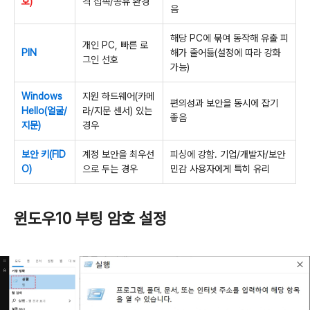
호)
격 접속/공유 환경
음
해당 PC에 묶여 동작해 유출 피
개인 PC, 빠른 로
PIN
해가 줄어듦(설정에 따라 강화
그인 선호
가능)
Windows
지원 하드웨어(카메
편의성과 보안을 동시에 잡기
Hello(얼굴/
라/지문 센서) 있는
좋음
지문)
경우
보안 키(FID
계정 보안을 최우선
피싱에 강함. 기업/개발자/보안
O)
으로 두는 경우
민감 사용자에게 특히 유리
윈도우10 부팅 암호 설정