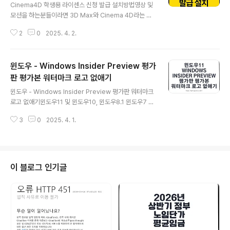
Cinema4D 학생용 라이센스 신청 발급 설치방법영상 및
모션을 하는분들이라면 3D Max와 Cinema 4D라는 프
로그램을 잘 아실 텐데요두 프로그램 모두 장점은 학생들
2
0
2025. 4. 2.
이 사용할 수 있는 교육용 라이선스를 제공하고 있다는 점
입니다. 그리고 이러한 프로그램은 영상 효과 프로그램인
"에프터이펙트"와 영상편집 프로그램인 "프리미어"를 함
윈도우 - Windows Insider Preview 평가
께 사용하면 더 큰 효과를 얻을 수 있습니다.Adobe 프로
그램 버전 별 다운로드 및 설치Adobe illustration CC 2
판 평가본 워터마크 로고 없애기
글 내용
020 다운로드 설치 및 정품인증Adobe Photoshop C
윈도우 - Windows Insider Preview 평가판 워터마크
C 2020 다운로드 및 설치 정품인증Adobe CC 2019
로고 없애기윈도우11 및 윈도우10, 윈도우8.1 윈도우7 등
전 제품 다운로드 및 설치 정품인증Adobe CC 2018 전
윈도우 설치한 후 우측 하단에 나타나는 Windows Insid
제품 다운로드 및 설치 정품인증Adobe CC 2017 전..
3
0
2025. 4. 1.
er Preview 평가판 워터마크가 뜨는 경우가 있습니다. 이
워터마크는 Windows Insider Preview 프로그램에 참
여한 사용자들에게 표시되며, 이 프로그램은 새로운 기능
과 업데이트를 먼저 테스트할 수 있도록 제공됩니다.이 참
가자 프로그램 "인사이드 프리뷰"는 새로운 기능과 업데이
이 블로그 인기글
트를 먼저 테스트할 수 있도록 제공되며, 이를 통해 Micro
soft는 사용자들의 피드백을 수집하여 제품의 안정성을 향
상시킬 수 있으며 일부 사용자들은 최신 기능 업데이트를
설치한 후에도 워터마크가 계속해서 나타나는 경우가..