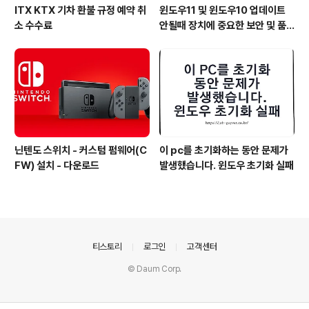
ITX KTX 기차 환불 규정 예약 취
윈도우11 및 윈도우10 업데이트
소 수수료
안될때 장치에 중요한 보안 및 품
질 수정이 누락되어 있습니다
닌텐도 스위치 - 커스텀 펌웨어(C
이 pc를 초기화하는 동안 문제가
FW) 설치 - 다운로드
발생했습니다. 윈도우 초기화 실패
의안내
티스토리
로그인
고객센터
© Daum Corp.