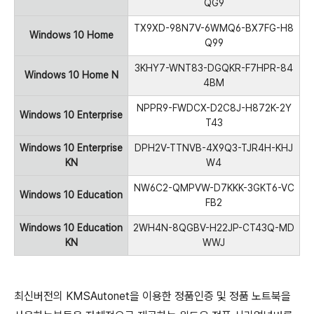
QG9
TX9XD-98N7V-6WMQ6-BX7FG-H8
Windows 10 Home
Q99
3KHY7-WNT83-DGQKR-F7HPR-84
Windows 10 Home N
4BM
NPPR9-FWDCX-D2C8J-H872K-2Y
Windows 10 Enterprise
T43
Windows 10 Enterprise
DPH2V-TTNVB-4X9Q3-TJR4H-KHJ
KN
W4
NW6C2-QMPVW-D7KKK-3GKT6-VC
Windows 10 Education
FB2
Windows 10 Education
2WH4N-8QGBV-H22JP-CT43Q-MD
KN
WWJ
최신버전의 KMSAutonet을 이용한 정품인증 및 정품 노트북을