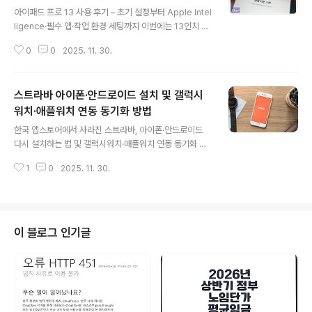
글 내용
아이패드 프로 13 사용 후기 – 초기 설정부터 Apple Intel
ligence·필수 앱·작업 환경 세팅까지 이번에는 13인치 아
이패드 프로 13(M4 기준)을 새로 들이고 나서 박스를 여
0
0
2025. 11. 30.
는 순간부터 초기 설정, 정품 등록, iPadOS 세팅, 그리고
며칠 써보면서 느낀 점까지 정리해봤습니다. 화면 크기나
칩셋, 디스플레이가 확실히 상위 라인업인 만큼 첫인상부
스트라바 아이폰·안드로이드 설치 및 갤럭시
터 기존 아이패드 라인업과는 분위기가 조금 다르더라고
요.사용 경험 자체는 아이패드 에어 13·11, 아이패드 미니
워치·애플워치 연동 동기화 방법
글 내용
와도 크게 다르지 않지만, 프로 라인업 특유의 울트라 레티
한국 앱스토어에서 사라진 스트라바, 아이폰·안드로이드
나 XDR(탠덤 OLED) 디스플레이와 M4 칩, Thunderbo
다시 설치하는 법 및 갤럭시워치·애플워치 연동 동기화 방
lt/USB 4 포트, Apple Pencil Pro 덕분에 “태블릿을 넘
법스트라바가 한국 앱스토어에서 사라진 이후 처음 설치하
어 작업 도구”에 더 가깝게 느껴졌습니다..
1
0
2025. 11. 30.
거나 재설치하려다 막히는 일이 많아졌습니다. 특히 아이
폰은 국가/지역 변경 기능이 비활성화되는 계정도 있어 예
전처럼 간단히 해결되지 않기도 합니다.안드로이드도 공식
경로가 막히면서 APK 방식으로 설치가 필요해졌고, 갤럭
시워치나 애플워치 사용자라면 연동까지 함께 신경 써야
이 블로그 인기글
합니다. 여기서는 실제 사용자가 성공한 방법을 모아 아이
폰, 안드로이드 설치법과 워치 동기화 방법까지 정리해 보
았습니다.Strava 한국 철수 이후 설치 & 복구방법아이폰
에서 스트라바 설치 화면 예시 – 스트라바 앱스토어 검색이
차단된 상태를 해결하는 과정위 화면은 한국 앱스..