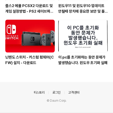
플스2 에뮬 PCSX2 다운로드 및
윈도우11 및 윈도우10 업데이트
게임 설정방법 - PS2 세이브파일
안될때 장치에 중요한 보안 및 품
및 최적화
질 수정이 누락되어 있습니다
닌텐도 스위치 - 커스텀 펌웨어(C
이 pc를 초기화하는 동안 문제가
FW) 설치 - 다운로드
발생했습니다. 윈도우 초기화 실패
의안내
티스토리
로그인
고객센터
© Daum Corp.