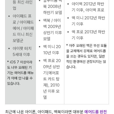
알루미늄 맥
등 최신 라인
아이맥 2012년 하반
북 2008년
업
기 이후, 아이맥 프로
하반기 모델
아이패드 프
맥 미니 2012년 하반
맥북 / 아이
로 / 아이패드
기 이후
맥 2009년
에어 / 아이패
맥 프로 2013년 하반
상반기 이후
드 미니 최신
기 이후
모델
모델군
* 아주 오래된 맥은 무선 모듈
맥 미니 20
아이팟 터치
을 교체해서 강제로 에어드롭
10년 이후
5세대 이후
을 쓰는 경우도 있지만, 일반
맥 프로 20
적인 환경에선 권장되지는 않
* iOS 7 이상이라
09년 상반
습니다.
도 너무 오래된 기
기(에어포
기는 에어드롭 메뉴
가 아예 안 나올 수
트 카드 탑
있습니다.
재), 2010
년 이후 모
델
최근에 나온 아이폰, 아이패드, 맥북이라면 대부분
에어드롭 완전