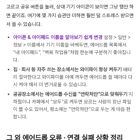
고르고 공유 버튼을 눌러, 상대 기기 아이콘이 보이면 그냥 탭만 하
면 끝이죠. 여기에 몇 가지 습관만 더하면 훨씬 덜 스트레스 받으면
서 쓸 수 있습니다.
아이폰 & 아이패드 이름을 알아보기 쉽게 변경
설정 > 일반 >
정보 > 이름에서 기기 이름을 바꿔두면, 에어드롭 목록에서
“내 아이패드”, “맥북 작업용”처럼 한눈에 구분하기 좋아집니
다.
집 · 회사 등 자주 쓰는 장소에서는 와이파이 항상 켜두기
배터
리 절약한다고 와이파이를 아예 꺼두면 에어드롭 쓸 때마다 다
시 켜야 해서 더 번거로울 수 있습니다.
공공장소에서는 에어드롭 수신을 “연락처만”으로 맞춰두기
지
하철이나 카페에서 “모두”로 켜두면 모르는 사람의 장난 파일
이 뜰 수도 있어서, 평소에는 “연락처만”으로 두는 게 마음 편
합니다.
그 외 에어드롭 오류 · 연결 실패 상황 정리