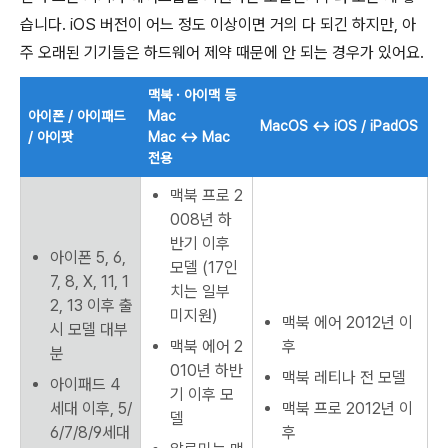
습니다. iOS 버전이 어느 정도 이상이면 거의 다 되긴 하지만, 아
주 오래된 기기들은 하드웨어 제약 때문에 안 되는 경우가 있어요.
맥북 · 아이맥 등
아이폰 / 아이패드
Mac
MacOS ↔ iOS / iPadOS
/ 아이팟
Mac ↔ Mac
전용
맥북 프로 2
008년 하
반기 이후
아이폰 5, 6,
모델 (17인
7, 8, X, 11, 1
치는 일부
2, 13 이후 출
미지원)
맥북 에어 2012년 이
시 모델 대부
맥북 에어 2
후
분
010년 하반
맥북 레티나 전 모델
아이패드 4
기 이후 모
세대 이후, 5/
맥북 프로 2012년 이
델
6/7/8/9세대
후