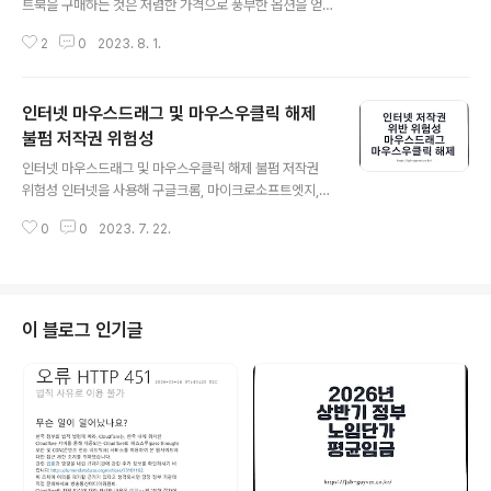
트북을 구매하는 것은 저렴한 가격으로 풍부한 옵션을 얻
을 수 있는 매력적인 선택입니다. 하지만 브랜드별로 A/S
2
0
2023. 8. 1.
(애프터 서비스) 및 워런티(보증) 규정이 다르기 때문에 혼
란스러울 수 있습니다. 이 포스팅에서는 주로 접하는 브랜
드인 HP, Dell, ASUS, Lenovo, LG, Samsung의 해외
인터넷 마우스드래그 및 마우스우클릭 해제
직구 노트북에 대한 A/S 및 워런티 규정을 간단하게 정리
해보겠습니다. 노트북 모델명 일련번호 확인 및 정품등록
불펌 저작권 위험성
글 내용
노트북 모델명 일련번호 확인 및 정품등록 모든 노트북은
인터넷 마우스드래그 및 마우스우클릭 해제 불펌 저작권
HP노트북이나 삼성전자의 갤럭시북이나 아수스 젠북, 레
위험성 인터넷을 사용해 구글크롬, 마이크로소프트엣지,
노버, LG그램등등 모든 노트북에는 제품의 일련번호라고
인터넷익스플로러, 사파리, 스윙브라우저등 웹페이지에서
하는 정품 제품키가 존 jab-guyver.co.kr 1. HP (휴레팩
0
0
2023. 7. 22.
글이나 사진을 사용하고 싶을 때, 가끔 마우스 드래그 또는
커드)..
오른쪽 클릭이 되지 않는 불편한 경우가 발생합니다. 이는
운영자가 직접 막아 놓은 경우가 많으며 그러나 급하게 필
요한 경우에는 간단히 마우스 드래그, 오른쪽 클릭 잠금을
해제할 수 있지만 인터넷에 잇는 사진이나 글을 무단으로
이 블로그 인기글
사용해 불펌을 사용 시 저작권에 대한 위험성이 있습니다..
인터넷 불펌 위험성 인터넷 불펌은 다른 사람이 작성한 컨
텐츠를 무단으로 복사하여 자신의 블로그, 웹사이트, SNS
등에서 게시하는 행위를 말합니다. 이러한 행위는 저작권
법에 의해 금지되어 있으며, 저작권 침해..