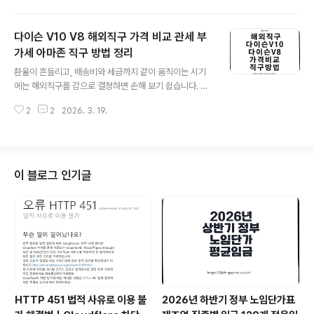
지, 삼성 또는 공식 판매점에서 구입했는지,국제보증 대상
제각각이라 “이게 뭔 물건인지”를 통관 시스템에서 똑같이
모델인지, ..
이해시키려면 공통 언어가 필요하죠. 그 역할을 하는 게 H
다이슨 V10 V8 해외직구 가격 비교 관세 부
S CODE(HS코드)입니다.[IT 리뷰/해외 직구] - 해외여행
물품 간이세율 20%, 고가품 예외 세율 면세한도 관세신고
가세 아마존 직구 방법 정리
글 내용
총정리[건강 세금/직장인 세금] - 개인사업자 부가세 신고
환율이 흔들리고, 배송비와 세금까지 같이 움직이는 시기
기간·계산기 활용 + 해외직구 관부가세 납부특히 처음 수
에는 해외직구를 감으로 결정하면 손해 보기 쉽습니다. 예
입을 시작했거나, 기존에 쓰던 코드가 애매한 품목을 다시
전처럼 무조건 해외가 싸다고 보기 어려운 이유도 여기에
다루게 되면 “이 코드가 맞나?”부터 관세율·요건·FTA 적
2
2
2026. 3. 19.
있습니다.특히 다이슨 V10 해외직구, 다이슨 V8 해외직구
용까지 한 ..
는 본체 가격만 보면 혹할 수 있지만, 막상 결제 직전으로
가면 환율·배송비·관부가세·A/S·전압까지 한 번에 따져야
결과가 나옵니다.그래서 이번에는 국내가와 해외가를 단순
체감이 아니라 숫자로 비교하고, 아마존 직구 방법과 개인
이 블로그 인기글
통관고유부호, 목록통관 기준, 전압과 A/S까지 한 번에 정
리해보겠습니다. 저는 이런 제품일수록 “얼마 싸냐”보다
최종 결제금액과 이후 번거로움을 같이 봐야 만족도가 높
다고 생각합니다.한때는 “직구하면 무조건 저렴하다”는 공
식이 통했지만, 지금은 다릅니다. 환..
HTTP 451 법적 사유로 이용 불
2026년 하반기 정부 노임단가표