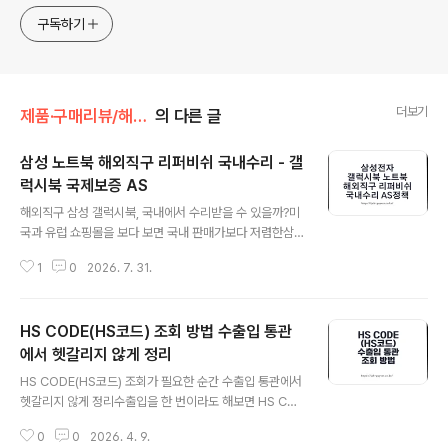
구독하기
더보기
제품·구매리뷰/해외 직구
의 다른 글
삼성 노트북 해외직구 리퍼비쉬 국내수리 - 갤
럭시북 국제보증 AS
글 내용
해외직구 삼성 갤럭시북, 국내에서 수리받을 수 있을까?미
국과 유럽 쇼핑몰을 보다 보면 국내 판매가보다 저렴한삼
성 갤럭시북 해외직구 제품이나 리퍼비쉬 노트북을 쉽게
1
0
2026. 7. 31.
볼 수 있습니다.특히 환율과 할인쿠폰까지 적용되면같은
급의 국내 갤럭시북보다 수십만 원 저렴하게 보이기 때문
에국내에서 고장이 나도 삼성서비스센터에서 수리할 수 있
HS CODE(HS코드) 조회 방법 수출입 통관
는지 궁금해집니다.결론부터 말하면 정상 유통된 삼성 노
트북은조건을 충족하면 국내에서 국제보증 서비스를 받을
에서 헷갈리지 않게 정리
글 내용
수 있습니다.하지만 해외 리퍼비쉬 제품은 국제보증이 제
HS CODE(HS코드) 조회가 필요한 순간 수출입 통관에서
외되고,부품이 없거나 국내에 출시되지 않은 구조라면유상
헷갈리지 않게 정리수출입을 한 번이라도 해보면 HS CO
수리조차 지연되거나 불가능할 수 있습니다.해외직구 제품
DE를 빼먹을 수 없다는 걸 바로 체감합니다. 전 세계에서
이라고 모두 무상수리되는 것은 아닙니다.정상 신제품인
0
0
2026. 4. 9.
유통되는 품목 이름은 끝이 없고, 나라마다 부르는 표현도