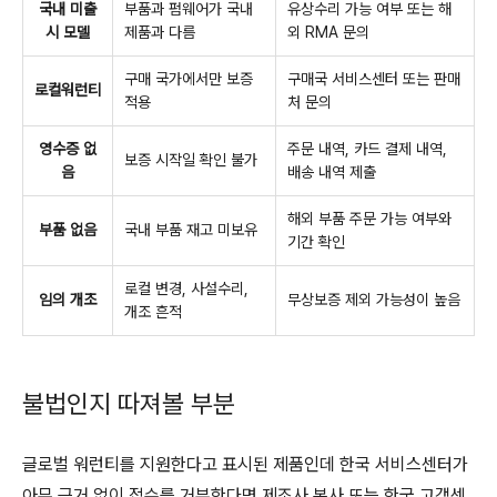
국내 미출
부품과 펌웨어가 국내
유상수리 가능 여부 또는 해
시 모델
제품과 다름
외 RMA 문의
구매 국가에서만 보증
구매국 서비스센터 또는 판매
로컬워런티
적용
처 문의
영수증 없
주문 내역, 카드 결제 내역,
보증 시작일 확인 불가
음
배송 내역 제출
해외 부품 주문 가능 여부와
부품 없음
국내 부품 재고 미보유
기간 확인
로컬 변경, 사설수리,
임의 개조
무상보증 제외 가능성이 높음
개조 흔적
불법인지 따져볼 부분
글로벌 워런티를 지원한다고 표시된 제품인데 한국 서비스센터가
아무 근거 없이 접수를 거부한다면 제조사 본사 또는 한국 고객센