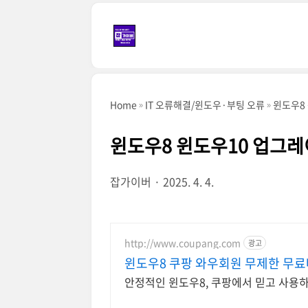
본문 바로가기
Home
IT 오류해결/윈도우·부팅 오류
윈도우8
윈도우8 윈도우10 업그
잡가이버
2025. 4. 4.
http://www.coupang.com
광고
윈도우8 쿠팡 와우회원 무제한 무
안정적인 윈도우8, 쿠팡에서 믿고 사용하