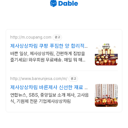
http://m.coupang.com
광고
제사상상차림 쿠팡 푸짐한 양 합리적인
가격
바쁜 일상, 제사상상차림, 간편하게 집밥을
즐기세요! 와우회원 무료배송. 매일 뭐 해먹
을지 고민될 때, 간편한 반찬세트로 식사 준
비 부담을 덜어보세요.
http://www.bareunjesa.com/m/
광고
제사상상차림 바른제사 신선한 재료 당
일 조리/배송
연합뉴스, SBS, 중앙일보 소개 제사, 고사음
식, 기원제 전문 기업제사상상차림