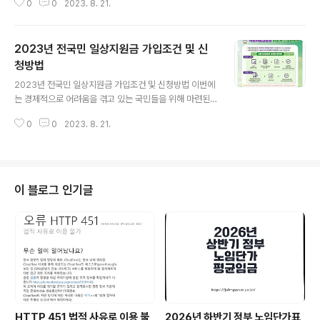
0
0
2023. 8. 21.
분! 다가오는 추석 연휴에 대비하여 코레일(KORAIL)이 기
차표 예약을 시작합니다. 9월 28일(목)부터 10월 1일(월)
까지의 연휴 기간에 대한 기차표를 예매하고 싶은 분들을
2023년 전국민 일상지원금 가입조건 및 신
위한 정보를 알려드릴게요. 🌼 추석 연휴 기간과 예매 정보
2023년 추석 기차표 예매일정 ※ 세부일정은 코레일의 사
청방법
글 내용
정으로 변동될 수 있습니다. 대상노선 예매일시 예매매체
2023년 전국민 일상지원금 가입조건 및 신청방법 이번에
전노선 *경로/장애인 한. 8/29(화) 09:00~15:00 철도고
는 경제적으로 어려움을 겪고 있는 국민들을 위해 마련된
객센터 (☎1544-8545) 전용홈페이지 (PC, 모바일) 경
'전국민일상지원금'에 대해 소개해드릴게요. 현재 물가가
부선 경전선 동해선 대구선 충북선 경북선 ..
0
0
2023. 8. 21.
치솟고 있고, 코로나19 사태로 인해 경제적으로 힘들어하
는 분들이 많습니다. 이에 정부에서는 이런 상황을 고려하
여 저소득층과 경제적 약자를 위해 전국민일상지원금 신청
대상을 확대하고, 무분별한 소비로 인한 물가 상승을 통제
하려는 계획입니다. 전국민일상지원금이란? 2023년 전국
이 블로그 인기글
민 일상지원금은 경제적 어려움을 겪는 국민들에게 지원하
기 위한 정부의 정책입니다. 구 분 지 원 대 상 지 원 금 액
소상공인 370만명 600 ~ 1000만원 94만명 최소 100
만원 이상 특고 프리랜서 70만명 200만원 저소득층 227
만 가구 4인가구 최대 100..
HTTP 451 법적 사유로 이용 불
2026년 하반기 정부 노임단가표